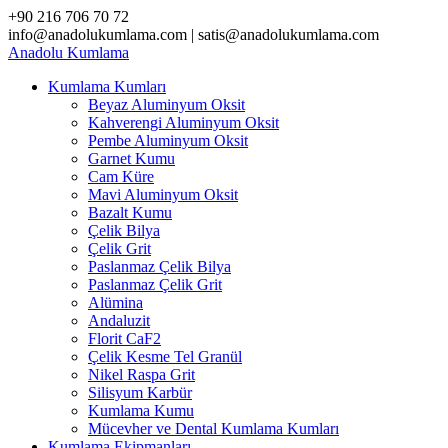
Skip
+90 216 706 70 72
to
info@anadolukumlama.com | satis@anadolukumlama.com
content
Anadolu
Kumlama
Kumlama Kumları
Beyaz Aluminyum Oksit
Kahverengi Aluminyum Oksit
Pembe Aluminyum Oksit
Garnet Kumu
Cam Küre
Mavi Aluminyum Oksit
Bazalt Kumu
Çelik Bilya
Çelik Grit
Paslanmaz Çelik Bilya
Paslanmaz Çelik Grit
Alümina
Andaluzit
Florit CaF2
Çelik Kesme Tel Granül
Nikel Raspa Grit
Silisyum Karbür
Kumlama Kumu
Mücevher ve Dental Kumlama Kumları
Kumlama Ekipmanları