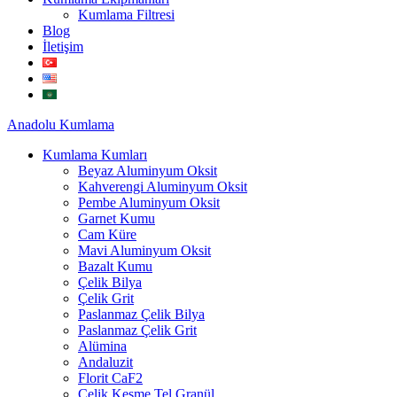
Kumlama Filtresi
Blog
İletişim
Anadolu
Kumlama
Kumlama Kumları
Beyaz Aluminyum Oksit
Kahverengi Aluminyum Oksit
Pembe Aluminyum Oksit
Garnet Kumu
Cam Küre
Mavi Aluminyum Oksit
Bazalt Kumu
Çelik Bilya
Çelik Grit
Paslanmaz Çelik Bilya
Paslanmaz Çelik Grit
Alümina
Andaluzit
Florit CaF2
Çelik Kesme Tel Granül