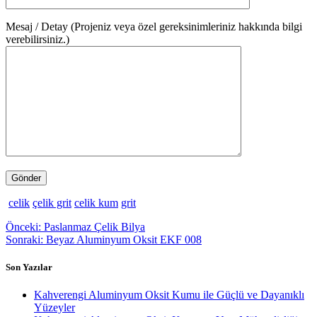
Mesaj / Detay (Projeniz veya özel gereksinimleriniz hakkında bilgi
verebilirsiniz.)
celik
çelik grit
celik kum
grit
Yazı
Önceki
Önceki:
Paslanmaz Çelik Bilya
yazı:
Sonraki
Sonraki:
Beyaz Aluminyum Oksit EKF 008
gezinmesi
yazı:
Son Yazılar
Kahverengi Aluminyum Oksit Kumu ile Güçlü ve Dayanıklı
Yüzeyler