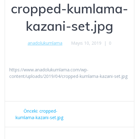
cropped-kumlama-
kazani-set.jpg
anadolukumlama
Mayıs 10, 2019
|
0
https://www.anadolukumlama.com/wp-
content/uploads/2019/04/cropped-kumlama-kazani-set.jpg
Yazı
Önceki
Önceki:
cropped-
gezinmesi
yazı:
kumlama-kazani-set.jpg