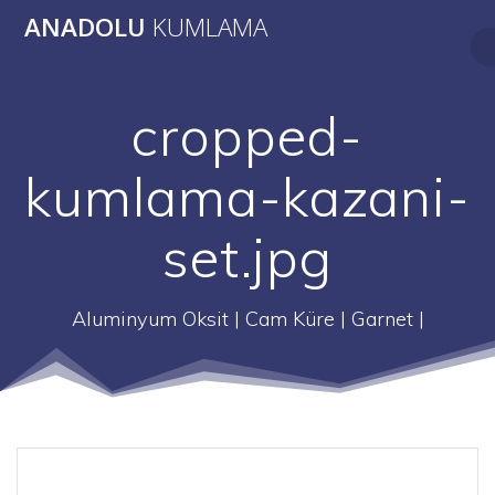
Skip
ANADOLU
KUMLAMA
to
content
cropped-
kumlama-kazani-
set.jpg
Aluminyum Oksit | Cam Küre | Garnet |