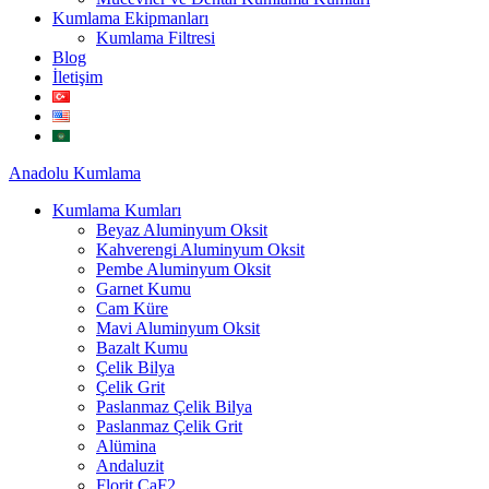
Kumlama Ekipmanları
Kumlama Filtresi
Blog
İletişim
Anadolu
Kumlama
Kumlama Kumları
Beyaz Aluminyum Oksit
Kahverengi Aluminyum Oksit
Pembe Aluminyum Oksit
Garnet Kumu
Cam Küre
Mavi Aluminyum Oksit
Bazalt Kumu
Çelik Bilya
Çelik Grit
Paslanmaz Çelik Bilya
Paslanmaz Çelik Grit
Alümina
Andaluzit
Florit CaF2