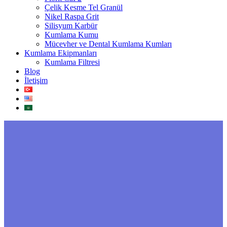
Çelik Kesme Tel Granül
Nikel Raspa Grit
Silisyum Karbür
Kumlama Kumu
Mücevher ve Dental Kumlama Kumları
Kumlama Ekipmanları
Kumlama Filtresi
Blog
İletişim