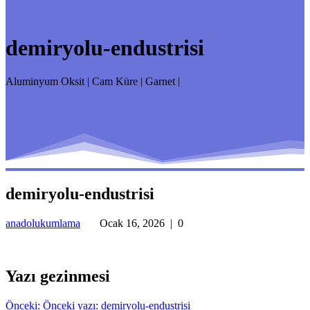
demiryolu-endustrisi
Aluminyum Oksit | Cam Küre | Garnet |
demiryolu-endustrisi
anadolukumlama
Ocak 16, 2026
|
0
Yazı gezinmesi
Önceki:
Önceki yazı:
demiryolu-endustrisi