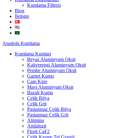
Kumlama Filtresi
Blog
İletişim
Anadolu
Kumlama
Kumlama Kumları
Beyaz Aluminyum Oksit
Kahverengi Aluminyum Oksit
Pembe Aluminyum Oksit
Garnet Kumu
Cam Küre
Mavi Aluminyum Oksit
Bazalt Kumu
Çelik Bilya
Çelik Grit
Paslanmaz Çelik Bilya
Paslanmaz Çelik Grit
Alümina
Andaluzit
Florit CaF2
Çelik Kesme Tel Granül