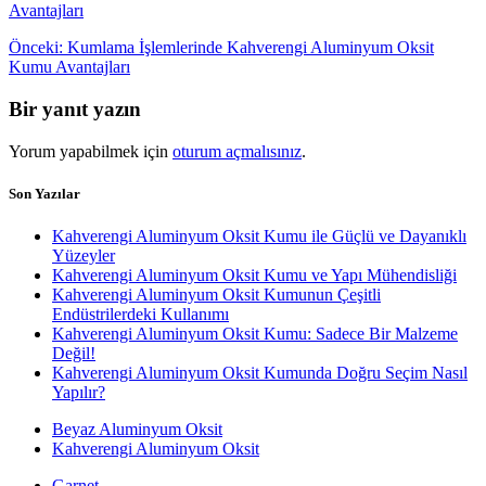
Yazı
Önceki
Önceki:
Kumlama İşlemlerinde Kahverengi Aluminyum Oksit
yazı:
Kumu Avantajları
gezinmesi
Bir yanıt yazın
Yorum yapabilmek için
oturum açmalısınız
.
Son Yazılar
Kahverengi Aluminyum Oksit Kumu ile Güçlü ve Dayanıklı
Yüzeyler
Kahverengi Aluminyum Oksit Kumu ve Yapı Mühendisliği
Kahverengi Aluminyum Oksit Kumunun Çeşitli
Endüstrilerdeki Kullanımı
Kahverengi Aluminyum Oksit Kumu: Sadece Bir Malzeme
Değil!
Kahverengi Aluminyum Oksit Kumunda Doğru Seçim Nasıl
Yapılır?
Beyaz Aluminyum Oksit
Kahverengi Aluminyum Oksit
Garnet