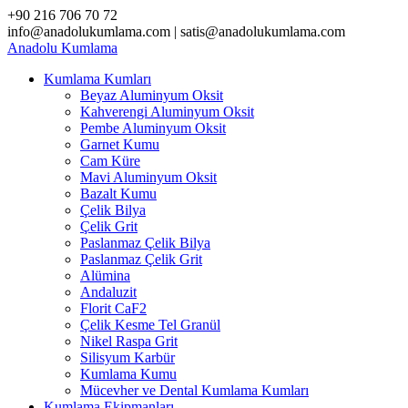
Skip
+90 216 706 70 72
to
info@anadolukumlama.com | satis@anadolukumlama.com
content
Anadolu
Kumlama
Kumlama Kumları
Beyaz Aluminyum Oksit
Kahverengi Aluminyum Oksit
Pembe Aluminyum Oksit
Garnet Kumu
Cam Küre
Mavi Aluminyum Oksit
Bazalt Kumu
Çelik Bilya
Çelik Grit
Paslanmaz Çelik Bilya
Paslanmaz Çelik Grit
Alümina
Andaluzit
Florit CaF2
Çelik Kesme Tel Granül
Nikel Raspa Grit
Silisyum Karbür
Kumlama Kumu
Mücevher ve Dental Kumlama Kumları
Kumlama Ekipmanları