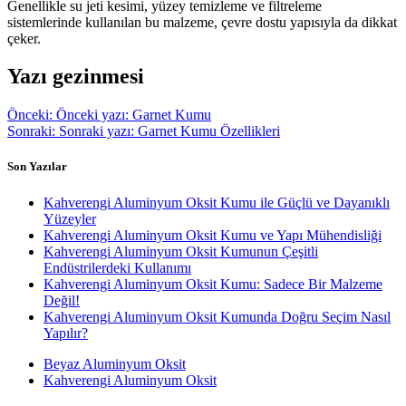
Genellikle su jeti kesimi, yüzey temizleme ve filtreleme
sistemlerinde kullanılan bu malzeme, çevre dostu yapısıyla da dikkat
çeker.
Yazı gezinmesi
Önceki:
Önceki yazı:
Garnet Kumu
Sonraki:
Sonraki yazı:
Garnet Kumu Özellikleri
Son Yazılar
Kahverengi Aluminyum Oksit Kumu ile Güçlü ve Dayanıklı
Yüzeyler
Kahverengi Aluminyum Oksit Kumu ve Yapı Mühendisliği
Kahverengi Aluminyum Oksit Kumunun Çeşitli
Endüstrilerdeki Kullanımı
Kahverengi Aluminyum Oksit Kumu: Sadece Bir Malzeme
Değil!
Kahverengi Aluminyum Oksit Kumunda Doğru Seçim Nasıl
Yapılır?
Beyaz Aluminyum Oksit
Kahverengi Aluminyum Oksit