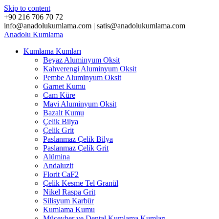
Skip to content
+90 216 706 70 72
info@anadolukumlama.com | satis@anadolukumlama.com
Anadolu
Kumlama
Kumlama Kumları
Beyaz Aluminyum Oksit
Kahverengi Aluminyum Oksit
Pembe Aluminyum Oksit
Garnet Kumu
Cam Küre
Mavi Aluminyum Oksit
Bazalt Kumu
Çelik Bilya
Çelik Grit
Paslanmaz Çelik Bilya
Paslanmaz Çelik Grit
Alümina
Andaluzit
Florit CaF2
Çelik Kesme Tel Granül
Nikel Raspa Grit
Silisyum Karbür
Kumlama Kumu
Mücevher ve Dental Kumlama Kumları