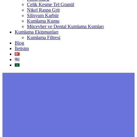
Çelik Kesme Tel Granül
Nikel Raspa Grit
Silisyum Karbür
Kumlama Kumu
Mücevher ve Dental Kumlama Kumları
Kumlama Ekipmanları
Kumlama Filtresi
Blog
İletişim