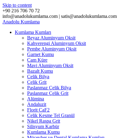
Skip to content
+90 216 706 70 72
info@anadolukumlama.com | satis@anadolukumlama.com
Anadolu
Kumlama
Kumlama Kumları
Beyaz Aluminyum Oksit
Kahverengi Aluminyum Oksit
Pembe Aluminyum Oksit
Garnet Kumu
Cam Küre
Mavi Aluminyum Oksit
Bazalt Kumu
Çelik Bilya
Çelik Grit
Paslanmaz Çelik Bilya
Paslanmaz Çelik Grit
Alümina
Andaluzit
Florit CaF2
Çelik Kesme Tel Granül
Nikel Raspa Grit
Silisyum Karbür
Kumlama Kumu
Mücevher ve Dental Kumlama Kumları