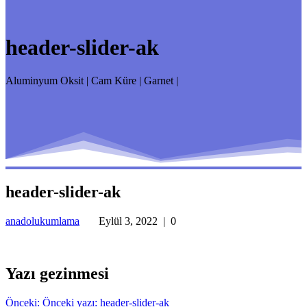
header-slider-ak
Aluminyum Oksit | Cam Küre | Garnet |
header-slider-ak
anadolukumlama
Eylül 3, 2022
|
0
Yazı gezinmesi
Önceki:
Önceki yazı:
header-slider-ak