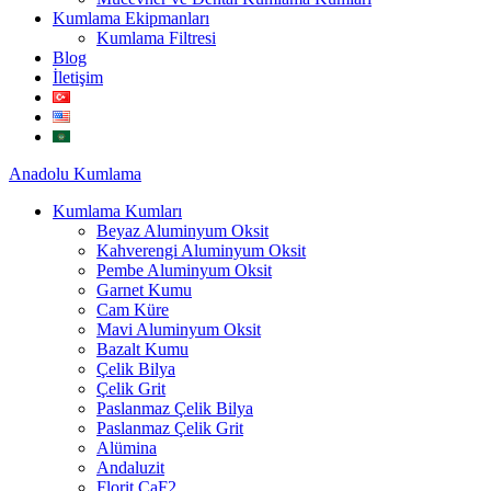
Kumlama Ekipmanları
Kumlama Filtresi
Blog
İletişim
Anadolu
Kumlama
Kumlama Kumları
Beyaz Aluminyum Oksit
Kahverengi Aluminyum Oksit
Pembe Aluminyum Oksit
Garnet Kumu
Cam Küre
Mavi Aluminyum Oksit
Bazalt Kumu
Çelik Bilya
Çelik Grit
Paslanmaz Çelik Bilya
Paslanmaz Çelik Grit
Alümina
Andaluzit
Florit CaF2