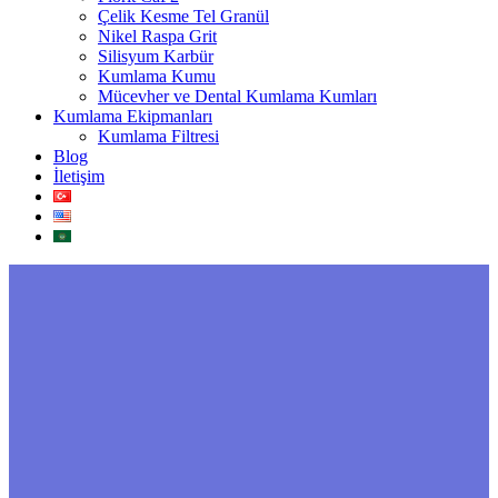
Çelik Kesme Tel Granül
Nikel Raspa Grit
Silisyum Karbür
Kumlama Kumu
Mücevher ve Dental Kumlama Kumları
Kumlama Ekipmanları
Kumlama Filtresi
Blog
İletişim