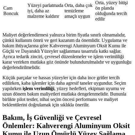
Orta, yüzey bitişi
Yüzeyi parlatmada
Orta, daha çok
Cam
ön planda
iyi, daha az
temizleme
Boncuk
olduğunda tercih
malzeme kaldırır
amaçlı uygun
edilir
Maliyet değerlendirmesi yalnızca birim fiyatla sınırlı olmamalıdır,
çünkü kullanım ömrü ve geri kazanım da önemlidir. Uygulama ve
bakım ihtiyaçlarına göre Kahverengi Aluminyum Oksit Kumu ile
Güçlü ve Dayanıklı Yüzeyler sağlanması tasarrufa katkı sağlar.
Ayrıca tedarik zinciri, çevresel düzenlemeler ve işlem verimliliği
karar verirken mutlaka göz önünde bulundurulmalıdır ve uygunluğu
değerlendirilmelidir.
Küçük parçalar ve hassas yüzeyler için daha ince gritler tercih
edilirken, kaba işlemler için daha agresif taneler uygundur. Seçim
yapılırken
işlem verimliliği
, yüzey hedefleri, ekipman uyumu ve
uzun dönem bakım maliyetleri mutlaka dengelenmelidir. Bununla
birlikte pilot testler, nihai seçim öncesi performans ve maliyet
beklentilerini doğrulamak için sıklıkla önerilir.
Bakım, İş Güvenliği ve Çevresel
Önlemler: Kahverengi Aluminyum Oksit
Kumu ile Uzun Ömürlü Yüzey Sağlama