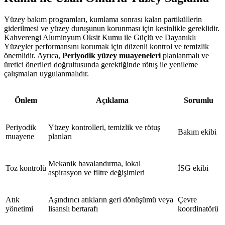
Yüzey bakım programları, kumlama sonrası kalan partiküllerin
giderilmesi ve yüzey duruşunun korunması için kesinlikle gereklidir.
Kahverengi Aluminyum Oksit Kumu ile Güçlü ve Dayanıklı
Yüzeyler performansını korumak için düzenli kontrol ve temizlik
önemlidir. Ayrıca,
Periyodik yüzey muayeneleri
planlanmalı ve
üretici önerileri doğrultusunda gerektiğinde rötuş ile yenileme
çalışmaları uygulanmalıdır.
Önlem
Açıklama
Sorumlu
Periyodik
Yüzey kontrolleri, temizlik ve rötuş
Bakım ekibi
muayene
planları
Mekanik havalandırma, lokal
Toz kontrolü
İSG ekibi
aspirasyon ve filtre değişimleri
Atık
Aşındırıcı atıkların geri dönüşümü veya
Çevre
yönetimi
lisanslı bertarafı
koordinatörü