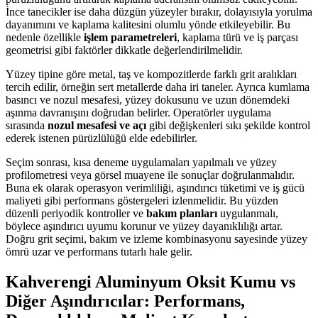
İnce tanecikler ise daha düzgün yüzeyler bırakır, dolayısıyla yorulma
dayanımını ve kaplama kalitesini olumlu yönde etkileyebilir. Bu
nedenle özellikle
işlem parametreleri
, kaplama türü ve iş parçası
geometrisi gibi faktörler dikkatle değerlendirilmelidir.
Yüzey tipine göre metal, taş ve kompozitlerde farklı grit aralıkları
tercih edilir, örneğin sert metallerde daha iri taneler. Ayrıca kumlama
basıncı ve nozul mesafesi, yüzey dokusunu ve uzun dönemdeki
aşınma davranışını doğrudan belirler. Operatörler uygulama
sırasında
nozul mesafesi ve açı
gibi değişkenleri sıkı şekilde kontrol
ederek istenen pürüzlülüğü elde edebilirler.
Seçim sonrası, kısa deneme uygulamaları yapılmalı ve yüzey
profilometresi veya görsel muayene ile sonuçlar doğrulanmalıdır.
Buna ek olarak operasyon verimliliği, aşındırıcı tüketimi ve iş gücü
maliyeti gibi performans göstergeleri izlenmelidir. Bu yüzden
düzenli periyodik kontroller ve
bakım planları
uygulanmalı,
böylece aşındırıcı uyumu korunur ve yüzey dayanıklılığı artar.
Doğru grit seçimi, bakım ve izleme kombinasyonu sayesinde yüzey
ömrü uzar ve performans tutarlı hale gelir.
Kahverengi Aluminyum Oksit Kumu vs
Diğer Aşındırıcılar: Performans,