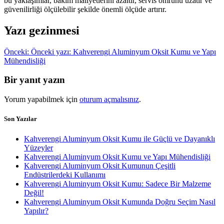
bu yaklaşımlar, bakım maliyetlerini azaltır, servis ömrünü uzatır ve
güvenilirliği ölçülebilir şekilde önemli ölçüde artırır.
Yazı gezinmesi
Önceki:
Önceki yazı:
Kahverengi Aluminyum Oksit Kumu ve Yapı
Mühendisliği
Bir yanıt yazın
Yorum yapabilmek için
oturum açmalısınız
.
Son Yazılar
Kahverengi Aluminyum Oksit Kumu ile Güçlü ve Dayanıklı
Yüzeyler
Kahverengi Aluminyum Oksit Kumu ve Yapı Mühendisliği
Kahverengi Aluminyum Oksit Kumunun Çeşitli
Endüstrilerdeki Kullanımı
Kahverengi Aluminyum Oksit Kumu: Sadece Bir Malzeme
Değil!
Kahverengi Aluminyum Oksit Kumunda Doğru Seçim Nasıl
Yapılır?