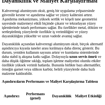
Dayanıklılık ve Maliyet Karşılaştırması
Kahverengi aluminyum oksit, geniş bir uygulama yelpazesinde
güvenilir kesme ve aşındırma sağlar ve yüzey kalitesini artırır.
Aşındırma mekanizması, yüksek sertlik ve köşeli tane geometrisi
sayesinde malzemeyi etkili biçimde çıkarır ve tekrarlayan yüzey
işlemlerinde tutarlı performans sağlar. Bu özellikler metal, döküm ve
sertleştirilmiş yüzeylerde özellikle iş verimliliğini ve yüzey
dayanıklılığını yükseltir ve uzun vadede avantaj sağlar.
Dayanıklılık açısından kahverengi aluminyum oksit, birçok alternatif
aşındırıcıya kıyasla taneler arası kırılmaya daha direnç gösterir. Bu
durum, yeniden kullanım sayısını artırır ve kumlama sistemlerinde
daha stabil iş akışına katkı sağlar. Dolayısıyla
uzun servis ömrü
ve
daha düşük öğütme sıklığı, toplam işletme maliyetini olumlu etkiler
özellikle yüksek verimli hatlarda. Bununla birlikte bazı alternatifler,
örneğin garnet veya silikon karbür, belirli yüzeylerde daha hızlı
malzeme kaldırabilir.
Aşındırıcıların Performans ve Maliyet Karşılaştırma Tablosu
Performans
Aşındırıcı
Dayanıklılık
Maliyet Etkinliği
(genel)