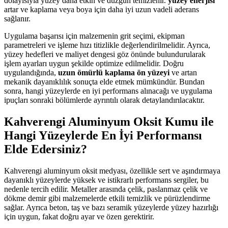
dolayısıyla yüzey daha etkin ve düzgün temizlenir.
yüzey enerjisi
artar ve kaplama veya boya için daha iyi uzun vadeli aderans
sağlanır.
Uygulama başarısı için malzemenin grit seçimi, ekipman
parametreleri ve işleme hızı titizlikle değerlendirilmelidir. Ayrıca,
yüzey hedefleri ve maliyet dengesi göz önünde bulundurularak
işlem ayarları uygun şekilde optimize edilmelidir. Doğru
uygulandığında,
uzun ömürlü kaplama ön yüzeyi
ve artan
mekanik dayanıklılık sonuçta elde etmek mümkündür. Bundan
sonra, hangi yüzeylerde en iyi performans alınacağı ve uygulama
ipuçları sonraki bölümlerde ayrıntılı olarak detaylandırılacaktır.
Kahverengi Aluminyum Oksit Kumu ile
Hangi Yüzeylerde En İyi Performansı
Elde Edersiniz?
Kahverengi aluminyum oksit medyası, özellikle sert ve aşındırmaya
dayanıklı yüzeylerde yüksek ve istikrarlı performans sergiler, bu
nedenle tercih edilir. Metaller arasında çelik, paslanmaz çelik ve
dökme demir gibi malzemelerde etkili temizlik ve pürüzlendirme
sağlar. Ayrıca beton, taş ve bazı seramik yüzeylerde yüzey hazırlığı
için uygun, fakat doğru ayar ve özen gerektirir.