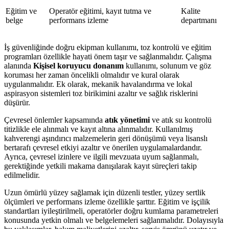
Eğitim ve
Operatör eğitimi, kayıt tutma ve
Kalite
belge
performans izleme
departmanı
İş güvenliğinde doğru ekipman kullanımı, toz kontrolü ve eğitim
programları özellikle hayati önem taşır ve sağlanmalıdır. Çalışma
alanında
Kişisel koruyucu donanım
kullanımı, solunum ve göz
koruması her zaman öncelikli olmalıdır ve kural olarak
uygulanmalıdır. Ek olarak, mekanik havalandırma ve lokal
aspirasyon sistemleri toz birikimini azaltır ve sağlık risklerini
düşürür.
Çevresel önlemler kapsamında
atık yönetimi
ve atık su kontrolü
titizlikle ele alınmalı ve kayıt altına alınmalıdır. Kullanılmış
kahverengi aşındırıcı malzemelerin geri dönüşümü veya lisanslı
bertarafı çevresel etkiyi azaltır ve önerilen uygulamalardandır.
Ayrıca, çevresel izinlere ve ilgili mevzuata uyum sağlanmalı,
gerektiğinde yetkili makama danışılarak kayıt süreçleri takip
edilmelidir.
Uzun ömürlü yüzey sağlamak için düzenli testler, yüzey sertlik
ölçümleri ve performans izleme özellikle şarttır. Eğitim ve işçilik
standartları iyileştirilmeli, operatörler doğru kumlama parametreleri
konusunda yetkin olmalı ve belgelemeleri sağlanmalıdır. Dolayısıyla