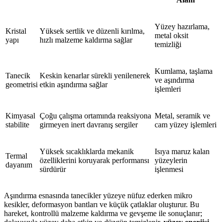
Yüzey hazırlama,
Kristal
Yüksek sertlik ve düzenli kırılma,
metal oksit
yapı
hızlı malzeme kaldırma sağlar
temizliği
Kumlama, taşlama
Tanecik
Keskin kenarlar sürekli yenilenerek
ve aşındırma
geometrisi
etkin aşındırma sağlar
işlemleri
Kimyasal
Çoğu çalışma ortamında reaksiyona
Metal, seramik ve
stabilite
girmeyen inert davranış sergiler
cam yüzey işlemleri
Yüksek sıcaklıklarda mekanik
Isıya maruz kalan
Termal
özelliklerini koruyarak performansı
yüzeylerin
dayanım
sürdürür
işlenmesi
Aşındırma esnasında tanecikler yüzeye nüfuz ederken mikro
kesikler, deformasyon bantları ve küçük çatlaklar oluşturur. Bu
hareket, kontrollü malzeme kaldırma ve gevşeme ile sonuçlanır;