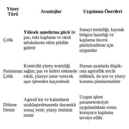
Yüzey
Avantajlar
Uygulama Önerileri
Türü
Sanayi temizliği, kaynak
Yüksek aşındırma gücü
ile
bölgesi hazırlığı ve
pas, eski kaplama ve oksit
Çelik
kaplama öncesi
tabakalarını etkin şekilde
pürüzlendirme için
giderir
uygundur
Kontrollü yüzey temizliği
Hassas ayarlarla düşük-
Paslanmaz
sağlar; pas ve kirleri sökmede
orta agresiflik tercih
Çelik
etkili, yüzeye zarar verecek
edilmeli, ön test ve yüzey
aşırı işlemden kaçınılmalı
koruma planlanmalıdır
Uygun işlem
Agresif kir ve kalıntıların
parametreleriyle
Dökme
uzaklaştırılmasında dayanıklı
uygulandıktan sonra
Demir
sonuç verir; yüzey ömrünü
koruyucu kaplama
uzatır
tavsiye edilir