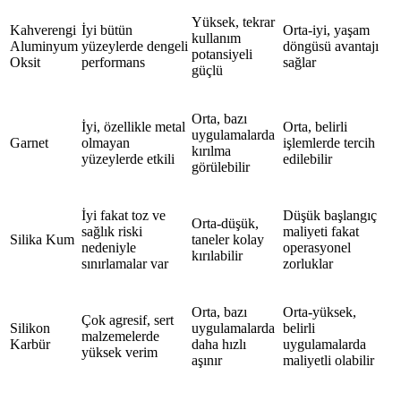
Yüksek, tekrar
Kahverengi
İyi bütün
Orta-iyi, yaşam
kullanım
Aluminyum
yüzeylerde dengeli
döngüsü avantajı
potansiyeli
Oksit
performans
sağlar
güçlü
Orta, bazı
İyi, özellikle metal
Orta, belirli
uygulamalarda
Garnet
olmayan
işlemlerde tercih
kırılma
yüzeylerde etkili
edilebilir
görülebilir
İyi fakat toz ve
Düşük başlangıç
Orta-düşük,
sağlık riski
maliyeti fakat
Silika Kum
taneler kolay
nedeniyle
operasyonel
kırılabilir
sınırlamalar var
zorluklar
Orta, bazı
Orta-yüksek,
Çok agresif, sert
Silikon
uygulamalarda
belirli
malzemelerde
Karbür
daha hızlı
uygulamalarda
yüksek verim
aşınır
maliyetli olabilir