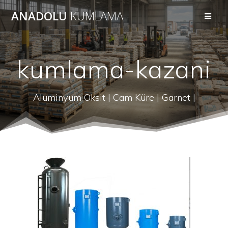
Skip
ANADOLU
KUMLAMA
to
content
kumlama-kazani
Aluminyum Oksit | Cam Küre | Garnet |