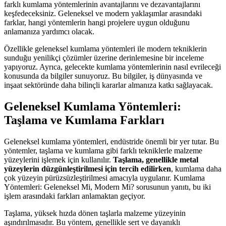
farklı kumlama yöntemlerinin avantajlarını ve dezavantajlarını
keşfedeceksiniz. Geleneksel ve modern yaklaşımlar arasındaki
farklar, hangi yöntemlerin hangi projelere uygun olduğunu
anlamanıza yardımcı olacak.
Özellikle geleneksel kumlama yöntemleri ile modern tekniklerin
sunduğu yenilikçi çözümler üzerine derinlemesine bir inceleme
yapıyoruz. Ayrıca, gelecekte kumlama yöntemlerinin nasıl evrileceği
konusunda da bilgiler sunuyoruz. Bu bilgiler, iş dünyasında ve
inşaat sektöründe daha bilinçli kararlar almanıza katkı sağlayacak.
Geleneksel Kumlama Yöntemleri:
Taşlama ve Kumlama Farkları
Geleneksel kumlama yöntemleri, endüstride önemli bir yer tutar. Bu
yöntemler, taşlama ve kumlama gibi farklı tekniklerle malzeme
yüzeylerini işlemek için kullanılır.
Taşlama, genellikle metal
yüzeylerin düzgünleştirilmesi için tercih edilirken
, kumlama daha
çok yüzeyin pürüzsüzleştirilmesi amacıyla uygulanır. Kumlama
Yöntemleri: Geleneksel Mi, Modern Mi? sorusunun yanıtı, bu iki
işlem arasındaki farkları anlamaktan geçiyor.
Taşlama, yüksek hızda dönen taşlarla malzeme yüzeyinin
aşındırılmasıdır. Bu yöntem, genellikle sert ve dayanıklı