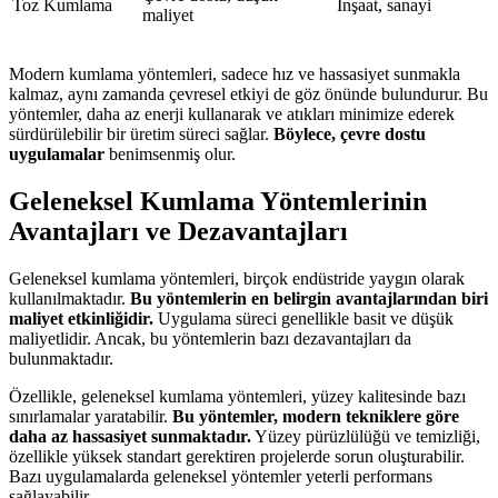
Toz Kumlama
İnşaat, sanayi
maliyet
Modern kumlama yöntemleri, sadece hız ve hassasiyet sunmakla
kalmaz, aynı zamanda çevresel etkiyi de göz önünde bulundurur. Bu
yöntemler, daha az enerji kullanarak ve atıkları minimize ederek
sürdürülebilir bir üretim süreci sağlar.
Böylece, çevre dostu
uygulamalar
benimsenmiş olur.
Geleneksel Kumlama Yöntemlerinin
Avantajları ve Dezavantajları
Geleneksel kumlama yöntemleri, birçok endüstride yaygın olarak
kullanılmaktadır.
Bu yöntemlerin en belirgin avantajlarından biri
maliyet etkinliğidir.
Uygulama süreci genellikle basit ve düşük
maliyetlidir. Ancak, bu yöntemlerin bazı dezavantajları da
bulunmaktadır.
Özellikle, geleneksel kumlama yöntemleri, yüzey kalitesinde bazı
sınırlamalar yaratabilir.
Bu yöntemler, modern tekniklere göre
daha az hassasiyet sunmaktadır.
Yüzey pürüzlülüğü ve temizliği,
özellikle yüksek standart gerektiren projelerde sorun oluşturabilir.
Bazı uygulamalarda geleneksel yöntemler yeterli performans
sağlayabilir.