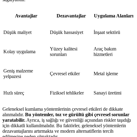
Avantajlar
Dezavantajlar
Uygulama Alanları
Düşük maliyet
Düşük hassasiyet
İnşaat sektörü
Yüzey kalitesi
Araç bakım
Kolay uygulama
sorunları
hizmetleri
Geniş malzeme
Çevresel etkiler
Metal işleme
yelpazesi
Hızlı süreç
Fiziksel tehlikeler
Sanayi üretimi
Geleneksel kumlama yöntemlerinin çevresel etkileri de dikkate
alınmalıdır.
Bu yöntemler, toz ve gürültü gibi çevresel sorunlar
yaratabilir.
Ayrıca, iş sağlığı ve güvenliği açısından riskler taşıdığı
için dikkatli kullanılmalıdır. Bu faktörler, geleneksel yöntemlerin
dezavantajlarını artırmakta ve modern alternatiflerin tercih
edilmesine neden olmaktadır.