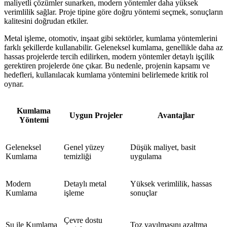
maliyetli çözümler sunarken, modern yöntemler daha yüksek
verimlilik sağlar. Proje tipine göre doğru yöntemi seçmek, sonuçların
kalitesini doğrudan etkiler.
Metal işleme, otomotiv, inşaat gibi sektörler, kumlama yöntemlerini
farklı şekillerde kullanabilir. Geleneksel kumlama, genellikle daha az
hassas projelerde tercih edilirken, modern yöntemler detaylı işçilik
gerektiren projelerde öne çıkar. Bu nedenle, projenin kapsamı ve
hedefleri, kullanılacak kumlama yöntemini belirlemede kritik rol
oynar.
Kumlama
Uygun Projeler
Avantajlar
Yöntemi
Geleneksel
Genel yüzey
Düşük maliyet, basit
Kumlama
temizliği
uygulama
Modern
Detaylı metal
Yüksek verimlilik, hassas
Kumlama
işleme
sonuçlar
Çevre dostu
Su ile Kumlama
Toz yayılmasını azaltma