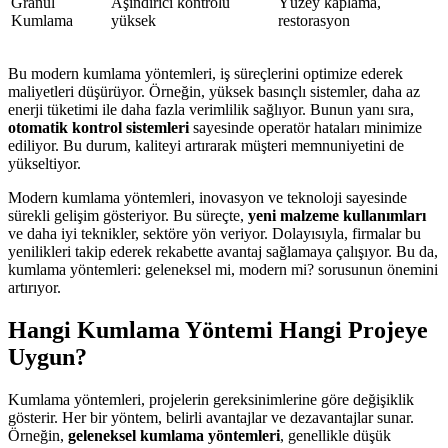
Granül
Aşındırıcı kontrolü
Yüzey kaplama,
Kumlama
yüksek
restorasyon
Bu modern kumlama yöntemleri, iş süreçlerini optimize ederek
maliyetleri düşürüyor. Örneğin, yüksek basınçlı sistemler, daha az
enerji tüketimi ile daha fazla verimlilik sağlıyor. Bunun yanı sıra,
otomatik kontrol sistemleri
sayesinde operatör hataları minimize
ediliyor. Bu durum, kaliteyi artırarak müşteri memnuniyetini de
yükseltiyor.
Modern kumlama yöntemleri, inovasyon ve teknoloji sayesinde
sürekli gelişim gösteriyor. Bu süreçte,
yeni malzeme kullanımları
ve daha iyi teknikler, sektöre yön veriyor. Dolayısıyla, firmalar bu
yenilikleri takip ederek rekabette avantaj sağlamaya çalışıyor. Bu da,
kumlama yöntemleri: geleneksel mi, modern mi? sorusunun önemini
artırıyor.
Hangi Kumlama Yöntemi Hangi Projeye
Uygun?
Kumlama yöntemleri, projelerin gereksinimlerine göre değişiklik
gösterir. Her bir yöntem, belirli avantajlar ve dezavantajlar sunar.
Örneğin,
geleneksel kumlama yöntemleri
, genellikle düşük