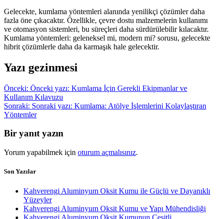
Gelecekte, kumlama yöntemleri alanında yenilikçi çözümler daha
fazla öne çıkacaktır. Özellikle, çevre dostu malzemelerin kullanımı
ve otomasyon sistemleri, bu süreçleri daha sürdürülebilir kılacaktır.
Kumlama yöntemleri: geleneksel mi, modern mi? sorusu, gelecekte
hibrit çözümlerle daha da karmaşık hale gelecektir.
Yazı gezinmesi
Önceki:
Önceki yazı:
Kumlama İçin Gerekli Ekipmanlar ve
Kullanım Kılavuzu
Sonraki:
Sonraki yazı:
Kumlama: Atölye İşlemlerini Kolaylaştıran
Yöntemler
Bir yanıt yazın
Yorum yapabilmek için
oturum açmalısınız
.
Son Yazılar
Kahverengi Aluminyum Oksit Kumu ile Güçlü ve Dayanıklı
Yüzeyler
Kahverengi Aluminyum Oksit Kumu ve Yapı Mühendisliği
Kahverengi Aluminyum Oksit Kumunun Çeşitli