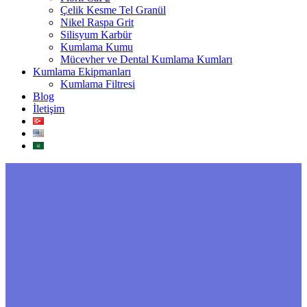
Çelik Kesme Tel Granül
Nikel Raspa Grit
Silisyum Karbür
Kumlama Kumu
Mücevher ve Dental Kumlama Kumları
Kumlama Ekipmanları
Kumlama Filtresi
Blog
İletişim