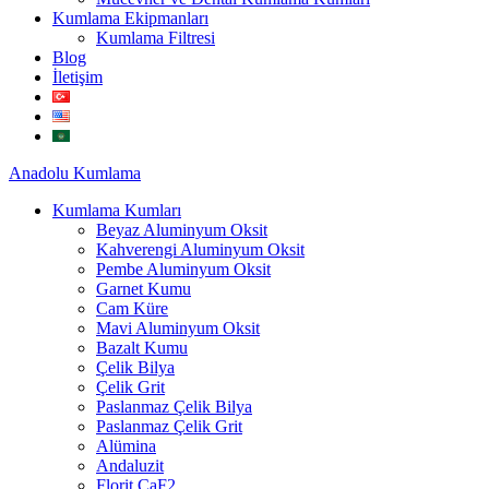
Kumlama Ekipmanları
Kumlama Filtresi
Blog
İletişim
Anadolu
Kumlama
Kumlama Kumları
Beyaz Aluminyum Oksit
Kahverengi Aluminyum Oksit
Pembe Aluminyum Oksit
Garnet Kumu
Cam Küre
Mavi Aluminyum Oksit
Bazalt Kumu
Çelik Bilya
Çelik Grit
Paslanmaz Çelik Bilya
Paslanmaz Çelik Grit
Alümina
Andaluzit
Florit CaF2