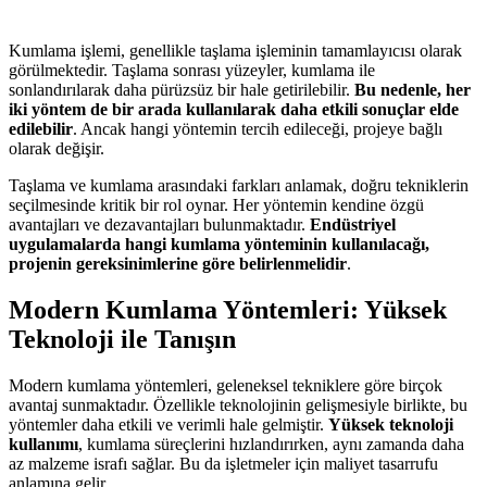
Kumlama işlemi, genellikle taşlama işleminin tamamlayıcısı olarak
görülmektedir. Taşlama sonrası yüzeyler, kumlama ile
sonlandırılarak daha pürüzsüz bir hale getirilebilir.
Bu nedenle, her
iki yöntem de bir arada kullanılarak daha etkili sonuçlar elde
edilebilir
. Ancak hangi yöntemin tercih edileceği, projeye bağlı
olarak değişir.
Taşlama ve kumlama arasındaki farkları anlamak, doğru tekniklerin
seçilmesinde kritik bir rol oynar. Her yöntemin kendine özgü
avantajları ve dezavantajları bulunmaktadır.
Endüstriyel
uygulamalarda hangi kumlama yönteminin kullanılacağı,
projenin gereksinimlerine göre belirlenmelidir
.
Modern Kumlama Yöntemleri: Yüksek
Teknoloji ile Tanışın
Modern kumlama yöntemleri, geleneksel tekniklere göre birçok
avantaj sunmaktadır. Özellikle teknolojinin gelişmesiyle birlikte, bu
yöntemler daha etkili ve verimli hale gelmiştir.
Yüksek teknoloji
kullanımı
, kumlama süreçlerini hızlandırırken, aynı zamanda daha
az malzeme israfı sağlar. Bu da işletmeler için maliyet tasarrufu
anlamına gelir.