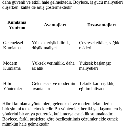
daha güvenli ve etkili hale gelmektedir. Böylece, iş gücü maliyetleri
düşerken, kalite de artış göstermektedir.
Kumlama
Avantajları
Dezavantajları
Yöntemi
Geleneksel
Yüksek erişilebilirlik,
Çevresel etkiler, sağlık
Kumlama
düşük maliyet
riskleri
Modern
Yüksek verimlilik, daha
Yüksek başlangıç
Kumlama
az atık
maliyetleri
Hibrit
Geleneksel ve modernin
Teknik karmaşıklık,
Yöntemler
avantajları
eğitim ihtiyacı
Hibrit kumlama yöntemleri, geleneksel ve modern tekniklerin
birleşimini temsil etmektedir. Bu yöntemler, her iki yaklaşımın en iyi
yönlerini bir araya getirerek, kullanıcıya esneklik sunmaktadır.
Böylece, farklı projelere göre özelleştirilmiş çözümler elde etmek
mümkün hale gelmektedir.