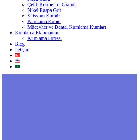
Çelik Kesme Tel Granül
Nikel Raspa Grit
Silisyum Karbür
Kumlama Kumu
Mücevher ve Dental Kumlama Kumları
Kumlama Ekipmanları
Kumlama Filtresi
Blog
İletişim