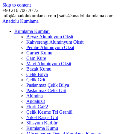
Skip to content
+90 216 706 70 72
info@anadolukumlama.com | satis@anadolukumlama.com
Anadolu
Kumlama
Kumlama Kumları
Beyaz Aluminyum Oksit
Kahverengi Aluminyum Oksit
Pembe Aluminyum Oksit
Garnet Kumu
Cam Küre
Mavi Aluminyum Oksit
Bazalt Kumu
Çelik Bilya
Çelik Grit
Paslanmaz Çelik Bilya
Paslanmaz Çelik Grit
Alümina
Andaluzit
Florit CaF2
Çelik Kesme Tel Granül
Nikel Raspa Grit
Silisyum Karbür
Kumlama Kumu
Mücevher ve Dental Kumlama Kumları