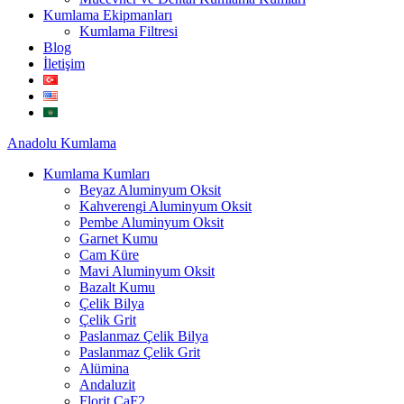
Kumlama Ekipmanları
Kumlama Filtresi
Blog
İletişim
Anadolu
Kumlama
Kumlama Kumları
Beyaz Aluminyum Oksit
Kahverengi Aluminyum Oksit
Pembe Aluminyum Oksit
Garnet Kumu
Cam Küre
Mavi Aluminyum Oksit
Bazalt Kumu
Çelik Bilya
Çelik Grit
Paslanmaz Çelik Bilya
Paslanmaz Çelik Grit
Alümina
Andaluzit
Florit CaF2