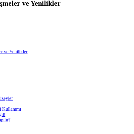
şmeler ve Yenilikler
r ve Yenilikler
üzeyler
i Kullanımı
il!
ılır?