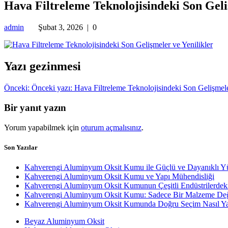
Hava Filtreleme Teknolojisindeki Son Geli
admin
Şubat 3, 2026
|
0
Yazı gezinmesi
Önceki:
Önceki yazı:
Hava Filtreleme Teknolojisindeki Son Gelişmele
Bir yanıt yazın
Yorum yapabilmek için
oturum açmalısınız
.
Son Yazılar
Kahverengi Aluminyum Oksit Kumu ile Güçlü ve Dayanıklı Y
Kahverengi Aluminyum Oksit Kumu ve Yapı Mühendisliği
Kahverengi Aluminyum Oksit Kumunun Çeşitli Endüstrilerdek
Kahverengi Aluminyum Oksit Kumu: Sadece Bir Malzeme Değ
Kahverengi Aluminyum Oksit Kumunda Doğru Seçim Nasıl Yap
Beyaz Aluminyum Oksit