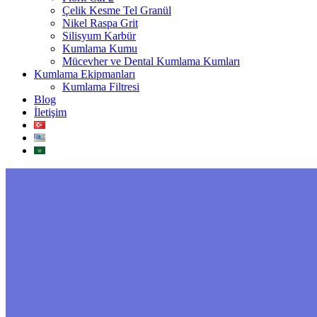
Çelik Kesme Tel Granül
Nikel Raspa Grit
Silisyum Karbür
Kumlama Kumu
Mücevher ve Dental Kumlama Kumları
Kumlama Ekipmanları
Kumlama Filtresi
Blog
İletişim