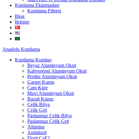
Kumlama Ekipmanları
Kumlama Filtresi
Blog
İletişim
Anadolu
Kumlama
Kumlama Kumları
Beyaz Aluminyum Oksit
Kahverengi Aluminyum Oksit
Pembe Aluminyum Oksit
Garnet Kumu
Cam Küre
Mavi Aluminyum Oksit
Bazalt Kumu
Çelik Bilya
Çelik Grit
Paslanmaz Çelik Bilya
Paslanmaz Çelik Grit
Alümina
Andaluzit
Florit CaF2