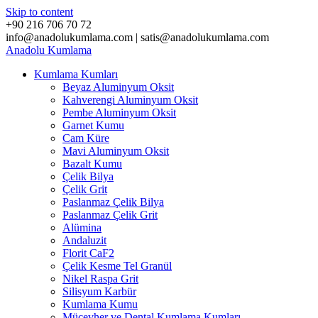
Skip to content
+90 216 706 70 72
info@anadolukumlama.com | satis@anadolukumlama.com
Anadolu
Kumlama
Kumlama Kumları
Beyaz Aluminyum Oksit
Kahverengi Aluminyum Oksit
Pembe Aluminyum Oksit
Garnet Kumu
Cam Küre
Mavi Aluminyum Oksit
Bazalt Kumu
Çelik Bilya
Çelik Grit
Paslanmaz Çelik Bilya
Paslanmaz Çelik Grit
Alümina
Andaluzit
Florit CaF2
Çelik Kesme Tel Granül
Nikel Raspa Grit
Silisyum Karbür
Kumlama Kumu
Mücevher ve Dental Kumlama Kumları