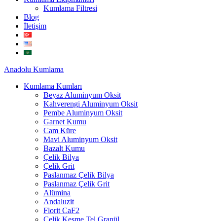
Kumlama Filtresi
Blog
İletişim
Anadolu
Kumlama
Kumlama Kumları
Beyaz Aluminyum Oksit
Kahverengi Aluminyum Oksit
Pembe Aluminyum Oksit
Garnet Kumu
Cam Küre
Mavi Aluminyum Oksit
Bazalt Kumu
Çelik Bilya
Çelik Grit
Paslanmaz Çelik Bilya
Paslanmaz Çelik Grit
Alümina
Andaluzit
Florit CaF2
Çelik Kesme Tel Granül