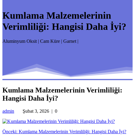
Kumlama Malzemelerinin
Verimliliği: Hangisi Daha İyi?
Aluminyum Oksit | Cam Küre | Garnet |
Kumlama Malzemelerinin Verimliliği:
Hangisi Daha İyi?
admin
Şubat 3, 2026
|
0
Yazı
Önceki
Önceki:
Kumlama Malzemelerinin Verimliliği: Hangisi Daha İyi?