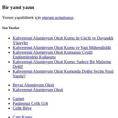
yazı:
gezinmesi
Bir yanıt yazın
Yorum yapabilmek için
oturum açmalısınız
.
Son Yazılar
Kahverengi Aluminyum Oksit Kumu ile Güçlü ve Dayanıklı
Yüzeyler
Kahverengi Aluminyum Oksit Kumu ve Yapı Mühendisliği
Kahverengi Aluminyum Oksit Kumunun Çeşitli
Endüstrilerdeki Kullanımı
Kahverengi Aluminyum Oksit Kumu: Sadece Bir Malzeme
Değil!
Kahverengi Aluminyum Oksit Kumunda Doğru Seçim Nasıl
Yapılır?
Beyaz Aluminyum Oksit
Kahverengi Aluminyum Oksit
Garnet
Paslanmaz Çelik Grit
Çelik Bilye
Cam Kumu