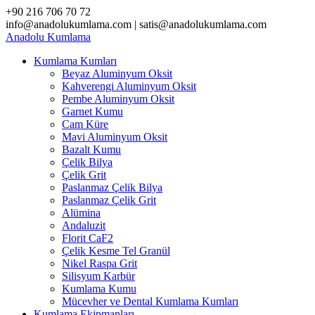
Skip
+90 216 706 70 72
to
info@anadolukumlama.com | satis@anadolukumlama.com
content
Anadolu
Kumlama
Kumlama Kumları
Beyaz Aluminyum Oksit
Kahverengi Aluminyum Oksit
Pembe Aluminyum Oksit
Garnet Kumu
Cam Küre
Mavi Aluminyum Oksit
Bazalt Kumu
Çelik Bilya
Çelik Grit
Paslanmaz Çelik Bilya
Paslanmaz Çelik Grit
Alümina
Andaluzit
Florit CaF2
Çelik Kesme Tel Granül
Nikel Raspa Grit
Silisyum Karbür
Kumlama Kumu
Mücevher ve Dental Kumlama Kumları
Kumlama Ekipmanları