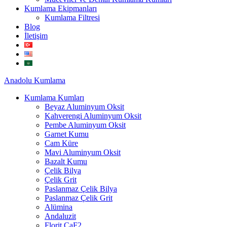
Kumlama Ekipmanları
Kumlama Filtresi
Blog
İletişim
Anadolu
Kumlama
Kumlama Kumları
Beyaz Aluminyum Oksit
Kahverengi Aluminyum Oksit
Pembe Aluminyum Oksit
Garnet Kumu
Cam Küre
Mavi Aluminyum Oksit
Bazalt Kumu
Çelik Bilya
Çelik Grit
Paslanmaz Çelik Bilya
Paslanmaz Çelik Grit
Alümina
Andaluzit
Florit CaF2