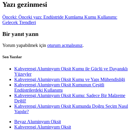
Yazı gezinmesi
Önceki:
Önceki yazı:
Endüstride Kumlama Kumu Kullanımı:
Gelecek Trendleri
Bir yanıt yazın
Yorum yapabilmek için
oturum açmalısınız
.
Son Yazılar
Kahverengi Aluminyum Oksit Kumu ile Güçlü ve Dayanıklı
Yüzeyler
Kahverengi Aluminyum Oksit Kumu ve Yapı Mühendisliği
Kahverengi Aluminyum Oksit Kumunun Çeşitli
Endüstrilerdeki Kullanımı
Kahverengi Aluminyum Oksit Kumu: Sadece Bir Malzeme
Değil!
Kahverengi Aluminyum Oksit Kumunda Doğru Seçim Nasıl
Yapılır?
Beyaz Aluminyum Oksit
Kahverengi Aluminyum Oksit