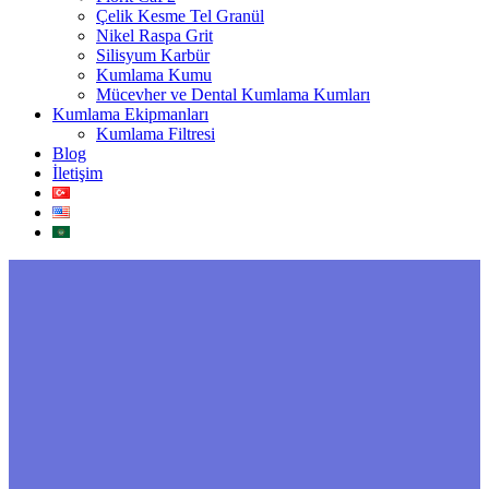
Çelik Kesme Tel Granül
Nikel Raspa Grit
Silisyum Karbür
Kumlama Kumu
Mücevher ve Dental Kumlama Kumları
Kumlama Ekipmanları
Kumlama Filtresi
Blog
İletişim