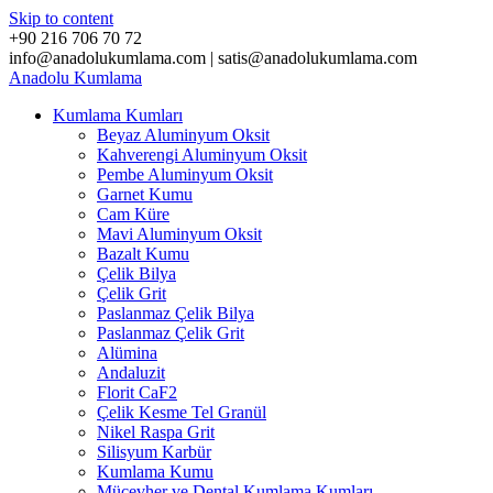
Skip to content
+90 216 706 70 72
info@anadolukumlama.com | satis@anadolukumlama.com
Anadolu
Kumlama
Kumlama Kumları
Beyaz Aluminyum Oksit
Kahverengi Aluminyum Oksit
Pembe Aluminyum Oksit
Garnet Kumu
Cam Küre
Mavi Aluminyum Oksit
Bazalt Kumu
Çelik Bilya
Çelik Grit
Paslanmaz Çelik Bilya
Paslanmaz Çelik Grit
Alümina
Andaluzit
Florit CaF2
Çelik Kesme Tel Granül
Nikel Raspa Grit
Silisyum Karbür
Kumlama Kumu
Mücevher ve Dental Kumlama Kumları