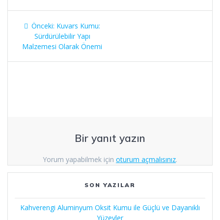
Yazı
Önceki
Önceki:
Kuvars Kumu:
gezinmesi
yazı:
Sürdürülebilir Yapı
Malzemesi Olarak Önemi
Bir yanıt yazın
Yorum yapabilmek için
oturum açmalısınız
.
SON YAZILAR
Kahverengi Aluminyum Oksit Kumu ile Güçlü ve Dayanıklı
Yüzeyler