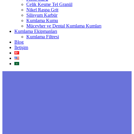
Çelik Kesme Tel Granül
Nikel Raspa Grit
Silisyum Karbür
Kumlama Kumu
Mücevher ve Dental Kumlama Kumları
Kumlama Ekipmanları
Kumlama Filtresi
Blog
İletişim