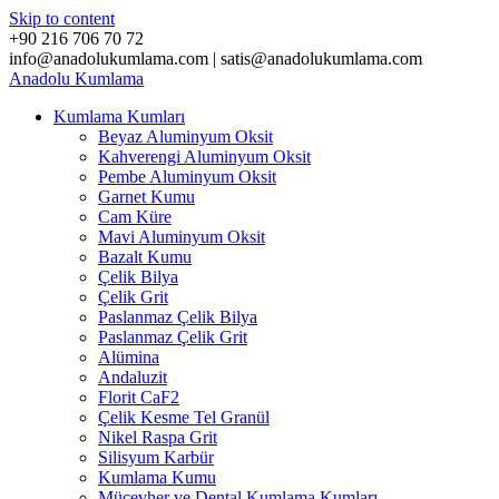
Skip to content
+90 216 706 70 72
info@anadolukumlama.com | satis@anadolukumlama.com
Anadolu
Kumlama
Kumlama Kumları
Beyaz Aluminyum Oksit
Kahverengi Aluminyum Oksit
Pembe Aluminyum Oksit
Garnet Kumu
Cam Küre
Mavi Aluminyum Oksit
Bazalt Kumu
Çelik Bilya
Çelik Grit
Paslanmaz Çelik Bilya
Paslanmaz Çelik Grit
Alümina
Andaluzit
Florit CaF2
Çelik Kesme Tel Granül
Nikel Raspa Grit
Silisyum Karbür
Kumlama Kumu
Mücevher ve Dental Kumlama Kumları