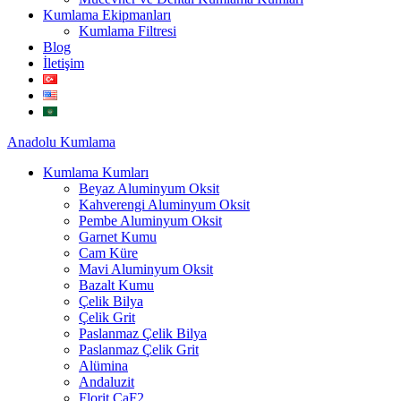
Kumlama Ekipmanları
Kumlama Filtresi
Blog
İletişim
Anadolu
Kumlama
Kumlama Kumları
Beyaz Aluminyum Oksit
Kahverengi Aluminyum Oksit
Pembe Aluminyum Oksit
Garnet Kumu
Cam Küre
Mavi Aluminyum Oksit
Bazalt Kumu
Çelik Bilya
Çelik Grit
Paslanmaz Çelik Bilya
Paslanmaz Çelik Grit
Alümina
Andaluzit
Florit CaF2