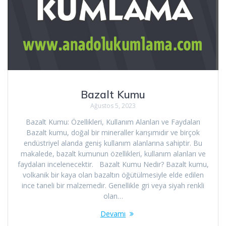
Bazalt Kumu
Ağustos 5, 2023
Bazalt Kumu: Özellikleri, Kullanım Alanları ve Faydaları
Bazalt kumu, doğal bir mineraller karışımıdır ve birçok
endüstriyel alanda geniş kullanım alanlarına sahiptir. Bu
makalede, bazalt kumunun özellikleri, kullanım alanları ve
faydaları incelenecektir. Bazalt Kumu Nedir? Bazalt kumu,
volkanik bir kaya olan bazaltın öğütülmesiyle elde edilen
ince taneli bir malzemedir. Genellikle gri veya siyah renkli
olan…
Devamı