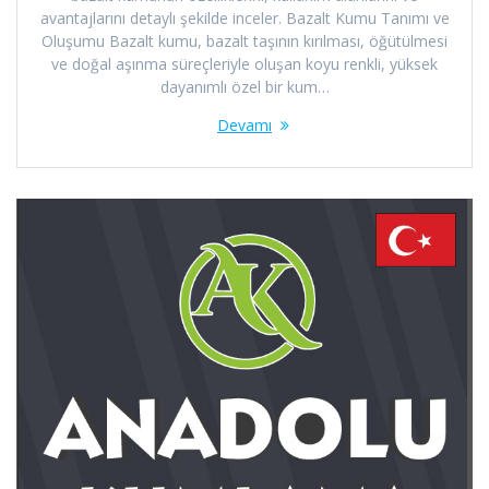
avantajlarını detaylı şekilde inceler. Bazalt Kumu Tanımı ve
Oluşumu Bazalt kumu, bazalt taşının kırılması, öğütülmesi
ve doğal aşınma süreçleriyle oluşan koyu renkli, yüksek
dayanımlı özel bir kum…
Devamı