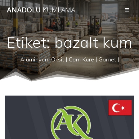
Skip
ANADOLU
KUMLAMA
to
content
Etiket:
bazalt kum
Aluminyum Oksit | Cam Küre | Garnet |