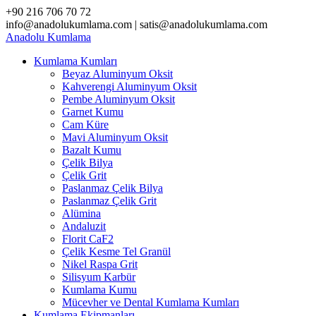
Skip
+90 216 706 70 72
to
info@anadolukumlama.com | satis@anadolukumlama.com
content
Anadolu
Kumlama
Kumlama Kumları
Beyaz Aluminyum Oksit
Kahverengi Aluminyum Oksit
Pembe Aluminyum Oksit
Garnet Kumu
Cam Küre
Mavi Aluminyum Oksit
Bazalt Kumu
Çelik Bilya
Çelik Grit
Paslanmaz Çelik Bilya
Paslanmaz Çelik Grit
Alümina
Andaluzit
Florit CaF2
Çelik Kesme Tel Granül
Nikel Raspa Grit
Silisyum Karbür
Kumlama Kumu
Mücevher ve Dental Kumlama Kumları
Kumlama Ekipmanları