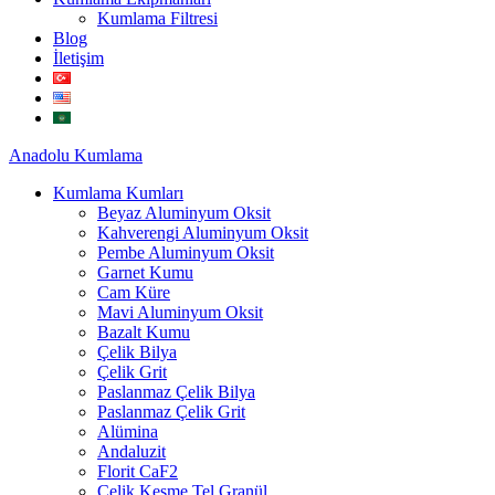
Kumlama Filtresi
Blog
İletişim
Anadolu
Kumlama
Kumlama Kumları
Beyaz Aluminyum Oksit
Kahverengi Aluminyum Oksit
Pembe Aluminyum Oksit
Garnet Kumu
Cam Küre
Mavi Aluminyum Oksit
Bazalt Kumu
Çelik Bilya
Çelik Grit
Paslanmaz Çelik Bilya
Paslanmaz Çelik Grit
Alümina
Andaluzit
Florit CaF2
Çelik Kesme Tel Granül