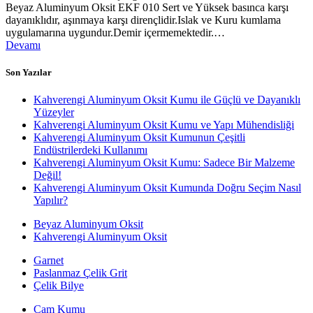
Beyaz Aluminyum Oksit EKF 010 Sert ve Yüksek basınca karşı
dayanıklıdır, aşınmaya karşı dirençlidir.Islak ve Kuru kumlama
uygulamarına uygundur.Demir içermemektedir.…
Devamı
Son Yazılar
Kahverengi Aluminyum Oksit Kumu ile Güçlü ve Dayanıklı
Yüzeyler
Kahverengi Aluminyum Oksit Kumu ve Yapı Mühendisliği
Kahverengi Aluminyum Oksit Kumunun Çeşitli
Endüstrilerdeki Kullanımı
Kahverengi Aluminyum Oksit Kumu: Sadece Bir Malzeme
Değil!
Kahverengi Aluminyum Oksit Kumunda Doğru Seçim Nasıl
Yapılır?
Beyaz Aluminyum Oksit
Kahverengi Aluminyum Oksit
Garnet
Paslanmaz Çelik Grit
Çelik Bilye
Cam Kumu