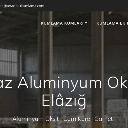
atis@anadolukumlama.com
KUMLAMA KUMLARI
KUMLAMA EKI
z Aluminyum Oks
Elâzığ
Aluminyum Oksit | Cam Küre | Garnet |