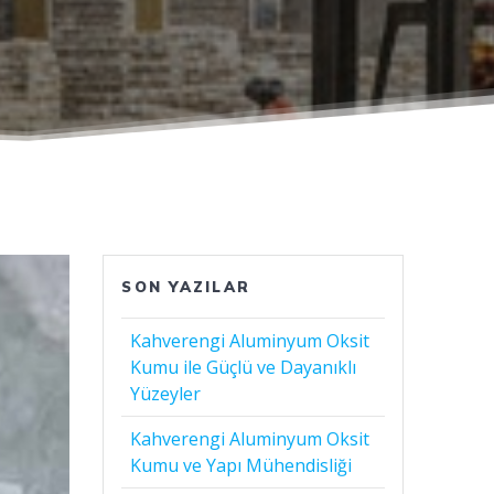
SON YAZILAR
Kahverengi Aluminyum Oksit
Kumu ile Güçlü ve Dayanıklı
Yüzeyler
Kahverengi Aluminyum Oksit
Kumu ve Yapı Mühendisliği