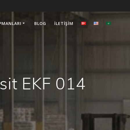
PMANLARI
BLOG
İLETIŞIM
it EKF 014