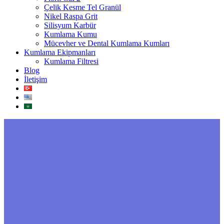
Çelik Kesme Tel Granül
Nikel Raspa Grit
Silisyum Karbür
Kumlama Kumu
Mücevher ve Dental Kumlama Kumları
Kumlama Ekipmanları
Kumlama Filtresi
Blog
İletişim