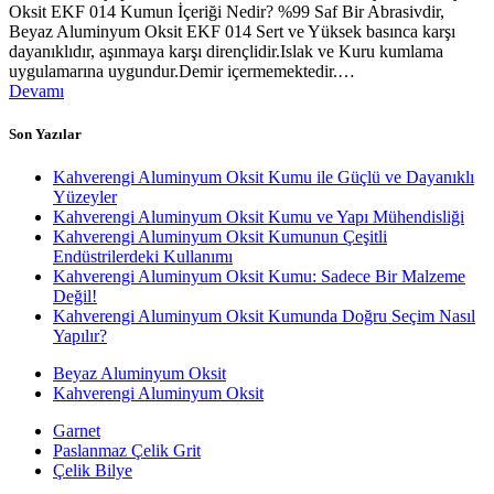
Oksit EKF 014 Kumun İçeriği Nedir? %99 Saf Bir Abrasivdir,
Beyaz Aluminyum Oksit EKF 014 Sert ve Yüksek basınca karşı
dayanıklıdır, aşınmaya karşı dirençlidir.Islak ve Kuru kumlama
uygulamarına uygundur.Demir içermemektedir.…
Devamı
Son Yazılar
Kahverengi Aluminyum Oksit Kumu ile Güçlü ve Dayanıklı
Yüzeyler
Kahverengi Aluminyum Oksit Kumu ve Yapı Mühendisliği
Kahverengi Aluminyum Oksit Kumunun Çeşitli
Endüstrilerdeki Kullanımı
Kahverengi Aluminyum Oksit Kumu: Sadece Bir Malzeme
Değil!
Kahverengi Aluminyum Oksit Kumunda Doğru Seçim Nasıl
Yapılır?
Beyaz Aluminyum Oksit
Kahverengi Aluminyum Oksit
Garnet
Paslanmaz Çelik Grit
Çelik Bilye