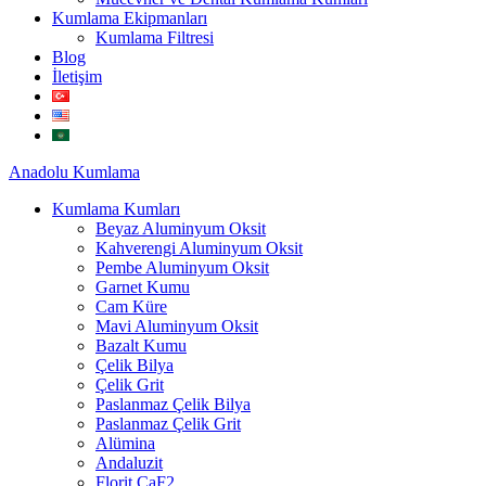
Kumlama Ekipmanları
Kumlama Filtresi
Blog
İletişim
Anadolu
Kumlama
Kumlama Kumları
Beyaz Aluminyum Oksit
Kahverengi Aluminyum Oksit
Pembe Aluminyum Oksit
Garnet Kumu
Cam Küre
Mavi Aluminyum Oksit
Bazalt Kumu
Çelik Bilya
Çelik Grit
Paslanmaz Çelik Bilya
Paslanmaz Çelik Grit
Alümina
Andaluzit
Florit CaF2