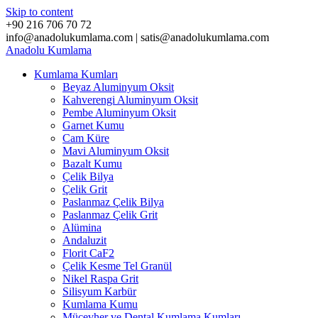
Skip to content
+90 216 706 70 72
info@anadolukumlama.com | satis@anadolukumlama.com
Anadolu
Kumlama
Kumlama Kumları
Beyaz Aluminyum Oksit
Kahverengi Aluminyum Oksit
Pembe Aluminyum Oksit
Garnet Kumu
Cam Küre
Mavi Aluminyum Oksit
Bazalt Kumu
Çelik Bilya
Çelik Grit
Paslanmaz Çelik Bilya
Paslanmaz Çelik Grit
Alümina
Andaluzit
Florit CaF2
Çelik Kesme Tel Granül
Nikel Raspa Grit
Silisyum Karbür
Kumlama Kumu
Mücevher ve Dental Kumlama Kumları