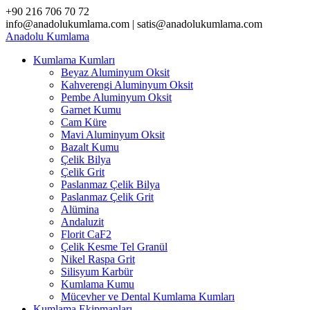
Skip
+90 216 706 70 72
to
info@anadolukumlama.com | satis@anadolukumlama.com
content
Anadolu
Kumlama
Kumlama Kumları
Beyaz Aluminyum Oksit
Kahverengi Aluminyum Oksit
Pembe Aluminyum Oksit
Garnet Kumu
Cam Küre
Mavi Aluminyum Oksit
Bazalt Kumu
Çelik Bilya
Çelik Grit
Paslanmaz Çelik Bilya
Paslanmaz Çelik Grit
Alümina
Andaluzit
Florit CaF2
Çelik Kesme Tel Granül
Nikel Raspa Grit
Silisyum Karbür
Kumlama Kumu
Mücevher ve Dental Kumlama Kumları
Kumlama Ekipmanları