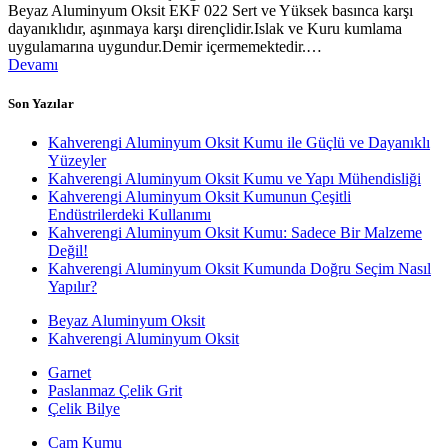
Beyaz Aluminyum Oksit EKF 022 Sert ve Yüksek basınca karşı
dayanıklıdır, aşınmaya karşı dirençlidir.Islak ve Kuru kumlama
uygulamarına uygundur.Demir içermemektedir.…
Devamı
Son Yazılar
Kahverengi Aluminyum Oksit Kumu ile Güçlü ve Dayanıklı
Yüzeyler
Kahverengi Aluminyum Oksit Kumu ve Yapı Mühendisliği
Kahverengi Aluminyum Oksit Kumunun Çeşitli
Endüstrilerdeki Kullanımı
Kahverengi Aluminyum Oksit Kumu: Sadece Bir Malzeme
Değil!
Kahverengi Aluminyum Oksit Kumunda Doğru Seçim Nasıl
Yapılır?
Beyaz Aluminyum Oksit
Kahverengi Aluminyum Oksit
Garnet
Paslanmaz Çelik Grit
Çelik Bilye
Cam Kumu