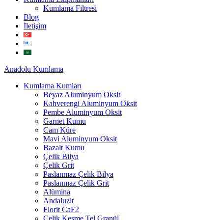
Kumlama Filtresi
Blog
İletişim
Anadolu
Kumlama
Kumlama Kumları
Beyaz Aluminyum Oksit
Kahverengi Aluminyum Oksit
Pembe Aluminyum Oksit
Garnet Kumu
Cam Küre
Mavi Aluminyum Oksit
Bazalt Kumu
Çelik Bilya
Çelik Grit
Paslanmaz Çelik Bilya
Paslanmaz Çelik Grit
Alümina
Andaluzit
Florit CaF2
Çelik Kesme Tel Granül