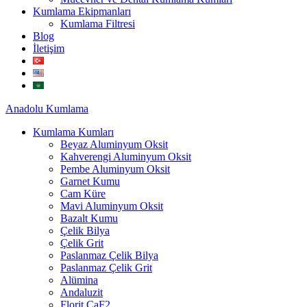
Kumlama Ekipmanları
Kumlama Filtresi
Blog
İletişim
Anadolu
Kumlama
Kumlama Kumları
Beyaz Aluminyum Oksit
Kahverengi Aluminyum Oksit
Pembe Aluminyum Oksit
Garnet Kumu
Cam Küre
Mavi Aluminyum Oksit
Bazalt Kumu
Çelik Bilya
Çelik Grit
Paslanmaz Çelik Bilya
Paslanmaz Çelik Grit
Alümina
Andaluzit
Florit CaF2