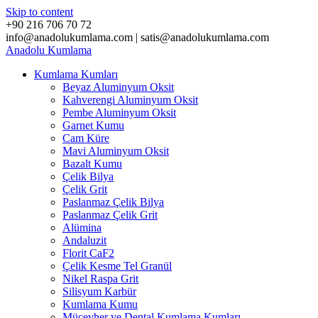
Skip to content
+90 216 706 70 72
info@anadolukumlama.com | satis@anadolukumlama.com
Anadolu
Kumlama
Kumlama Kumları
Beyaz Aluminyum Oksit
Kahverengi Aluminyum Oksit
Pembe Aluminyum Oksit
Garnet Kumu
Cam Küre
Mavi Aluminyum Oksit
Bazalt Kumu
Çelik Bilya
Çelik Grit
Paslanmaz Çelik Bilya
Paslanmaz Çelik Grit
Alümina
Andaluzit
Florit CaF2
Çelik Kesme Tel Granül
Nikel Raspa Grit
Silisyum Karbür
Kumlama Kumu
Mücevher ve Dental Kumlama Kumları