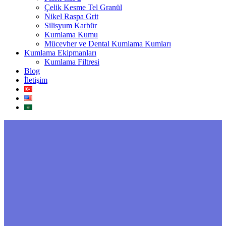
Çelik Kesme Tel Granül
Nikel Raspa Grit
Silisyum Karbür
Kumlama Kumu
Mücevher ve Dental Kumlama Kumları
Kumlama Ekipmanları
Kumlama Filtresi
Blog
İletişim