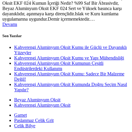
Oksit EKF 024 Kumun İçeriği Nedir? %99 Saf Bir Abrasivdir,
Beyaz Aluminyum Oksit EKF 024 Sert ve Yüksek basınca karşı
dayanıklıdır, aşınmaya karşı dirençlidir.Islak ve Kuru kumlama
uygulamarına uygundur.Demir içermemektedir.…
Devamı
Son Yazılar
Kahverengi Aluminyum Oksit Kumu ile Güçlü ve Dayanıklı
Yüzeyler
Kahverengi Aluminyum Oksit Kumu ve Yapı Mühendisliği
Kahverengi Aluminyum Oksit Kumunun Çeşitli
Endüstrilerdeki Kullanımı
Kahverengi Aluminyum Oksit Kumu: Sadece Bir Malzeme
Değil!
Kahverengi Aluminyum Oksit Kumunda Doğru Seçim Nasıl
Yapılır?
Beyaz Aluminyum Oksit
Kahverengi Aluminyum Oksit
Garnet
Paslanmaz Çelik Grit
Çelik Bilye