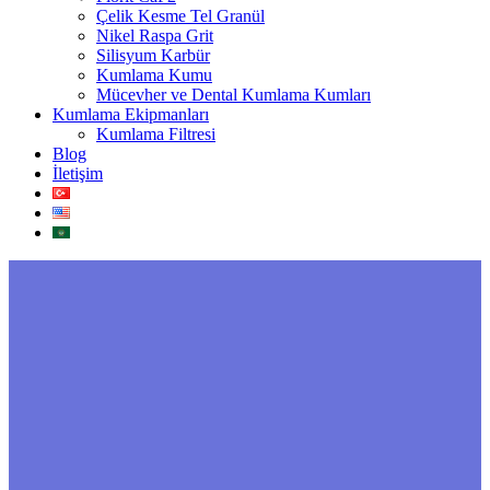
Çelik Kesme Tel Granül
Nikel Raspa Grit
Silisyum Karbür
Kumlama Kumu
Mücevher ve Dental Kumlama Kumları
Kumlama Ekipmanları
Kumlama Filtresi
Blog
İletişim