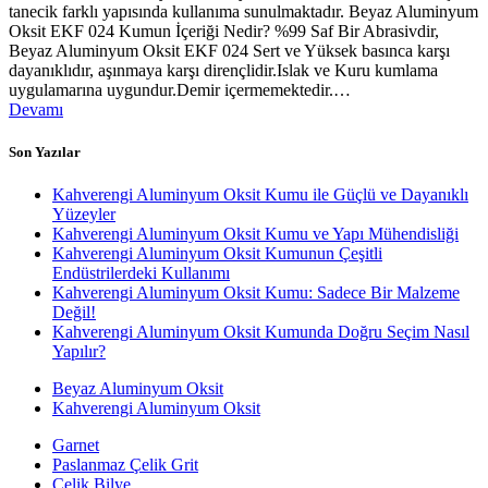
tanecik farklı yapısında kullanıma sunulmaktadır. Beyaz Aluminyum
Oksit EKF 024 Kumun İçeriği Nedir? %99 Saf Bir Abrasivdir,
Beyaz Aluminyum Oksit EKF 024 Sert ve Yüksek basınca karşı
dayanıklıdır, aşınmaya karşı dirençlidir.Islak ve Kuru kumlama
uygulamarına uygundur.Demir içermemektedir.…
Devamı
Son Yazılar
Kahverengi Aluminyum Oksit Kumu ile Güçlü ve Dayanıklı
Yüzeyler
Kahverengi Aluminyum Oksit Kumu ve Yapı Mühendisliği
Kahverengi Aluminyum Oksit Kumunun Çeşitli
Endüstrilerdeki Kullanımı
Kahverengi Aluminyum Oksit Kumu: Sadece Bir Malzeme
Değil!
Kahverengi Aluminyum Oksit Kumunda Doğru Seçim Nasıl
Yapılır?
Beyaz Aluminyum Oksit
Kahverengi Aluminyum Oksit
Garnet
Paslanmaz Çelik Grit
Çelik Bilye