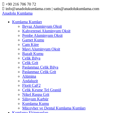
Skip
+90 216 706 70 72
to
info@anadolukumlama.com | satis@anadolukumlama.com
content
Anadolu
Kumlama
Kumlama Kumları
Beyaz Aluminyum Oksit
Kahverengi Aluminyum Oksit
Pembe Aluminyum Oksit
Garnet Kumu
Cam Küre
Mavi Aluminyum Oksit
Bazalt Kumu
Çelik Bilya
Çelik Grit
Paslanmaz Çelik Bilya
Paslanmaz Çelik Grit
Alümina
Andaluzit
Florit CaF2
Çelik Kesme Tel Granül
Nikel Raspa Grit
Silisyum Karbür
Kumlama Kumu
Mücevher ve Dental Kumlama Kumları
Kumlama Ekipmanları