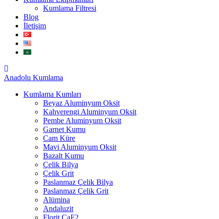
Kumlama Filtresi
Blog
İletişim
Anadolu
Kumlama
Kumlama Kumları
Beyaz Aluminyum Oksit
Kahverengi Aluminyum Oksit
Pembe Aluminyum Oksit
Garnet Kumu
Cam Küre
Mavi Aluminyum Oksit
Bazalt Kumu
Çelik Bilya
Çelik Grit
Paslanmaz Çelik Bilya
Paslanmaz Çelik Grit
Alümina
Andaluzit
Florit CaF2