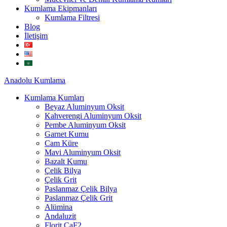
Kumlama Ekipmanları
Kumlama Filtresi
Blog
İletişim
Anadolu
Kumlama
Kumlama Kumları
Beyaz Aluminyum Oksit
Kahverengi Aluminyum Oksit
Pembe Aluminyum Oksit
Garnet Kumu
Cam Küre
Mavi Aluminyum Oksit
Bazalt Kumu
Çelik Bilya
Çelik Grit
Paslanmaz Çelik Bilya
Paslanmaz Çelik Grit
Alümina
Andaluzit
Florit CaF2