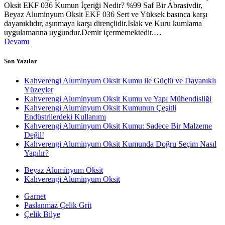
Oksit EKF 036 Kumun İçeriği Nedir? %99 Saf Bir Abrasivdir,
Beyaz Aluminyum Oksit EKF 036 Sert ve Yüksek basınca karşı
dayanıklıdır, aşınmaya karşı dirençlidir.Islak ve Kuru kumlama
uygulamarına uygundur.Demir içermemektedir.…
Devamı
Son Yazılar
Kahverengi Aluminyum Oksit Kumu ile Güçlü ve Dayanıklı
Yüzeyler
Kahverengi Aluminyum Oksit Kumu ve Yapı Mühendisliği
Kahverengi Aluminyum Oksit Kumunun Çeşitli
Endüstrilerdeki Kullanımı
Kahverengi Aluminyum Oksit Kumu: Sadece Bir Malzeme
Değil!
Kahverengi Aluminyum Oksit Kumunda Doğru Seçim Nasıl
Yapılır?
Beyaz Aluminyum Oksit
Kahverengi Aluminyum Oksit
Garnet
Paslanmaz Çelik Grit
Çelik Bilye