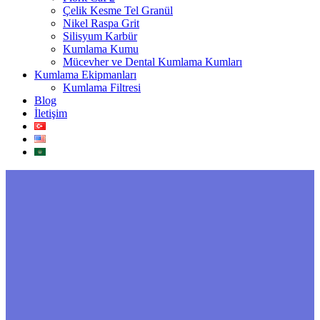
Çelik Kesme Tel Granül
Nikel Raspa Grit
Silisyum Karbür
Kumlama Kumu
Mücevher ve Dental Kumlama Kumları
Kumlama Ekipmanları
Kumlama Filtresi
Blog
İletişim