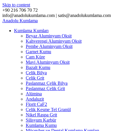
Skip to content
+90 216 706 70 72
info@anadolukumlama.com | satis@anadolukumlama.com
Anadolu
Kumlama
Kumlama Kumları
Beyaz Aluminyum Oksit
Kahverengi Aluminyum Oksit
Pembe Aluminyum Oksit
Garnet Kumu
Cam Küre
Mavi Aluminyum Oksit
Bazalt Kumu
Çelik Bilya
Çelik Grit
Paslanmaz Çelik Bilya
Paslanmaz Çelik Grit
Alümina
Andaluzit
Florit CaF2
Çelik Kesme Tel Granül
Nikel Raspa Grit
Silisyum Karbür
Kumlama Kumu
Mücevher ve Dental Kumlama Kumları