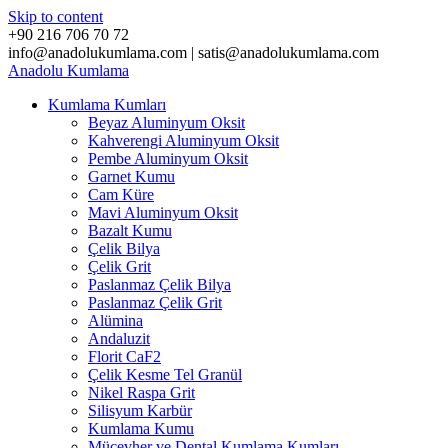
Skip to content
+90 216 706 70 72
info@anadolukumlama.com | satis@anadolukumlama.com
Anadolu
Kumlama
Kumlama Kumları
Beyaz Aluminyum Oksit
Kahverengi Aluminyum Oksit
Pembe Aluminyum Oksit
Garnet Kumu
Cam Küre
Mavi Aluminyum Oksit
Bazalt Kumu
Çelik Bilya
Çelik Grit
Paslanmaz Çelik Bilya
Paslanmaz Çelik Grit
Alümina
Andaluzit
Florit CaF2
Çelik Kesme Tel Granül
Nikel Raspa Grit
Silisyum Karbür
Kumlama Kumu
Mücevher ve Dental Kumlama Kumları