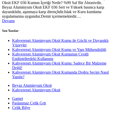
Oksit EKF 036 Kumun İçeriği Nedir? %99 Saf Bir Abrasivdir,
Beyaz Aluminyum Oksit EKF 036 Sert ve Yüksek basınca karşı
dayanıklıdır, aşınmaya karşı dirençlidir.Islak ve Kuru kumlama
uygulamarına uygundur.Demir içermemektedir.…
Devamı
Son Yazılar
Kahverengi Aluminyum Oksit Kumu ile Güçlü ve Dayanıklı
Yüzeyler
Kahverengi Aluminyum Oksit Kumu ve Yapı Mühendisliği
Kahverengi Aluminyum Oksit Kumunun Çeşitli
Endüstrilerdeki Kullanımı
Kahverengi Aluminyum Oksit Kumu: Sadece Bir Malzeme
Değil!
Kahverengi Aluminyum Oksit Kumunda Doğru Seçim Nasıl
Yapılır?
Beyaz Aluminyum Oksit
Kahverengi Aluminyum Oksit
Garnet
Paslanmaz Çelik Grit
Çelik Bilye