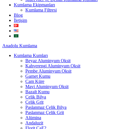
Kumlama Ekipmanları
Kumlama Filtresi
Blog
İletişim
Anadolu
Kumlama
Kumlama Kumları
Beyaz Aluminyum Oksit
Kahverengi Aluminyum Oksit
Pembe Aluminyum Oksit
Garnet Kumu
Cam Küre
Mavi Aluminyum Oksit
Bazalt Kumu
Çelik Bilya
Çelik Grit
Paslanmaz Çelik Bilya
Paslanmaz Çelik Grit
Alümina
Andaluzit
Florit CaF2