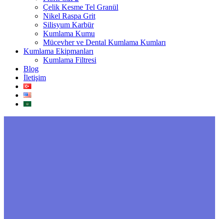
Çelik Kesme Tel Granül
Nikel Raspa Grit
Silisyum Karbür
Kumlama Kumu
Mücevher ve Dental Kumlama Kumları
Kumlama Ekipmanları
Kumlama Filtresi
Blog
İletişim