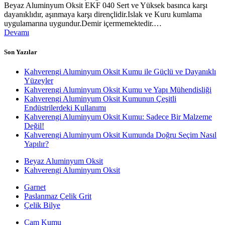
Beyaz Aluminyum Oksit EKF 040 Sert ve Yüksek basınca karşı
dayanıklıdır, aşınmaya karşı dirençlidir.Islak ve Kuru kumlama
uygulamarına uygundur.Demir içermemektedir.…
Devamı
Son Yazılar
Kahverengi Aluminyum Oksit Kumu ile Güçlü ve Dayanıklı
Yüzeyler
Kahverengi Aluminyum Oksit Kumu ve Yapı Mühendisliği
Kahverengi Aluminyum Oksit Kumunun Çeşitli
Endüstrilerdeki Kullanımı
Kahverengi Aluminyum Oksit Kumu: Sadece Bir Malzeme
Değil!
Kahverengi Aluminyum Oksit Kumunda Doğru Seçim Nasıl
Yapılır?
Beyaz Aluminyum Oksit
Kahverengi Aluminyum Oksit
Garnet
Paslanmaz Çelik Grit
Çelik Bilye
Cam Kumu