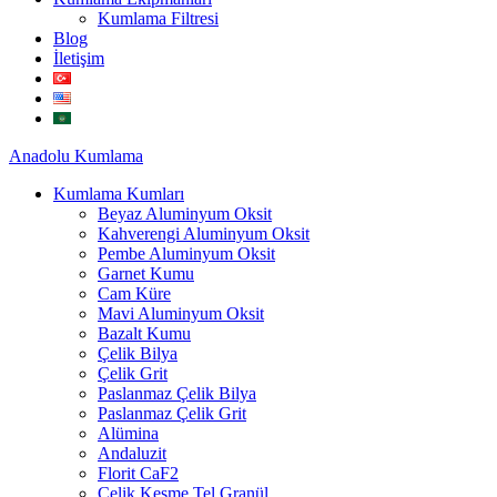
Kumlama Filtresi
Blog
İletişim
Anadolu
Kumlama
Kumlama Kumları
Beyaz Aluminyum Oksit
Kahverengi Aluminyum Oksit
Pembe Aluminyum Oksit
Garnet Kumu
Cam Küre
Mavi Aluminyum Oksit
Bazalt Kumu
Çelik Bilya
Çelik Grit
Paslanmaz Çelik Bilya
Paslanmaz Çelik Grit
Alümina
Andaluzit
Florit CaF2
Çelik Kesme Tel Granül