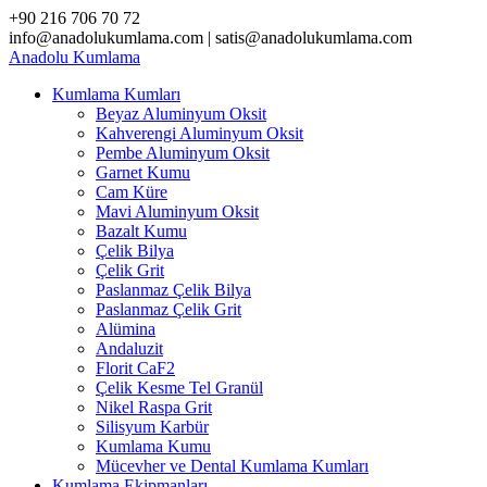
Skip
+90 216 706 70 72
to
info@anadolukumlama.com | satis@anadolukumlama.com
content
Anadolu
Kumlama
Kumlama Kumları
Beyaz Aluminyum Oksit
Kahverengi Aluminyum Oksit
Pembe Aluminyum Oksit
Garnet Kumu
Cam Küre
Mavi Aluminyum Oksit
Bazalt Kumu
Çelik Bilya
Çelik Grit
Paslanmaz Çelik Bilya
Paslanmaz Çelik Grit
Alümina
Andaluzit
Florit CaF2
Çelik Kesme Tel Granül
Nikel Raspa Grit
Silisyum Karbür
Kumlama Kumu
Mücevher ve Dental Kumlama Kumları
Kumlama Ekipmanları