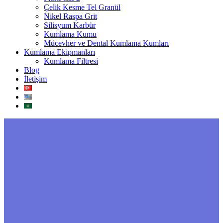
Çelik Kesme Tel Granül
Nikel Raspa Grit
Silisyum Karbür
Kumlama Kumu
Mücevher ve Dental Kumlama Kumları
Kumlama Ekipmanları
Kumlama Filtresi
Blog
İletişim