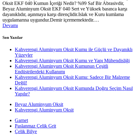
Oksit EKF 040 Kumun İçeriği Nedir? %99 Saf Bir Abrasivdir,
Beyaz Aluminyum Oksit EKF 040 Sert ve Yüksek basınca karşı
dayanıklıdır, aşınmaya karşı dirençlidir.Islak ve Kuru kumlama
uygulamarına uygundur.Demir içermemektedir.…
Devamı
Son Yazılar
Kahverengi Aluminyum Oksit Kumu ile Güçlü ve Dayanıklı
Yüzeyler
Kahverengi Aluminyum Oksit Kumu ve Yapı Mühendisliği
Kahverengi Aluminyum Oksit Kumunun Çeşitli
Endüstrilerdeki Kullanımı
Kahverengi Aluminyum Oksit Kumu: Sadece Bir Malzeme
Değil!
Kahverengi Aluminyum Oksit Kumunda Doğru Seçim Nasıl
Yapılır?
Beyaz Aluminyum Oksit
Kahverengi Aluminyum Oksit
Garnet
Paslanmaz Çelik Grit
Çelik Bilye