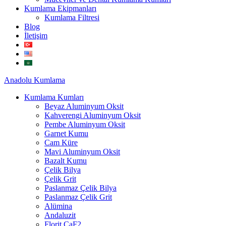
Kumlama Ekipmanları
Kumlama Filtresi
Blog
İletişim
Anadolu
Kumlama
Kumlama Kumları
Beyaz Aluminyum Oksit
Kahverengi Aluminyum Oksit
Pembe Aluminyum Oksit
Garnet Kumu
Cam Küre
Mavi Aluminyum Oksit
Bazalt Kumu
Çelik Bilya
Çelik Grit
Paslanmaz Çelik Bilya
Paslanmaz Çelik Grit
Alümina
Andaluzit
Florit CaF2