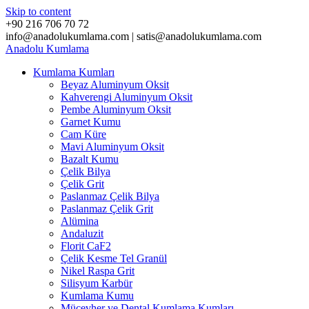
Skip to content
+90 216 706 70 72
info@anadolukumlama.com | satis@anadolukumlama.com
Anadolu
Kumlama
Kumlama Kumları
Beyaz Aluminyum Oksit
Kahverengi Aluminyum Oksit
Pembe Aluminyum Oksit
Garnet Kumu
Cam Küre
Mavi Aluminyum Oksit
Bazalt Kumu
Çelik Bilya
Çelik Grit
Paslanmaz Çelik Bilya
Paslanmaz Çelik Grit
Alümina
Andaluzit
Florit CaF2
Çelik Kesme Tel Granül
Nikel Raspa Grit
Silisyum Karbür
Kumlama Kumu
Mücevher ve Dental Kumlama Kumları