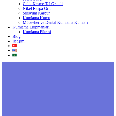
Çelik Kesme Tel Granül
Nikel Raspa Grit
Silisyum Karbür
Kumlama Kumu
Mücevher ve Dental Kumlama Kumları
Kumlama Ekipmanları
Kumlama Filtresi
Blog
İletişim