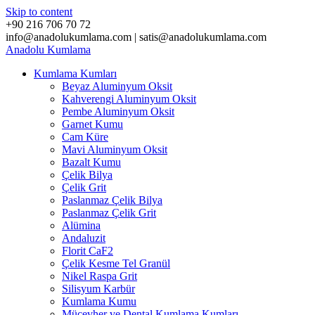
Skip to content
+90 216 706 70 72
info@anadolukumlama.com | satis@anadolukumlama.com
Anadolu
Kumlama
Kumlama Kumları
Beyaz Aluminyum Oksit
Kahverengi Aluminyum Oksit
Pembe Aluminyum Oksit
Garnet Kumu
Cam Küre
Mavi Aluminyum Oksit
Bazalt Kumu
Çelik Bilya
Çelik Grit
Paslanmaz Çelik Bilya
Paslanmaz Çelik Grit
Alümina
Andaluzit
Florit CaF2
Çelik Kesme Tel Granül
Nikel Raspa Grit
Silisyum Karbür
Kumlama Kumu
Mücevher ve Dental Kumlama Kumları