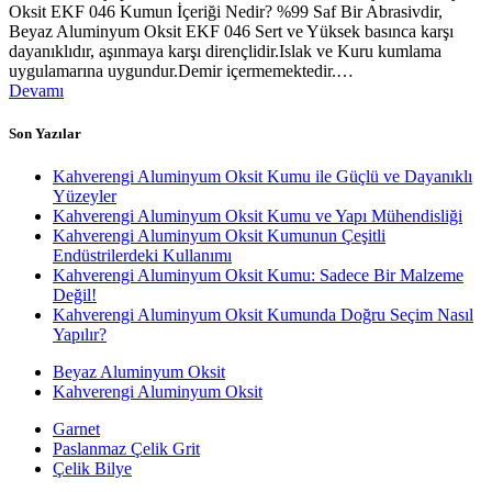
Oksit EKF 046 Kumun İçeriği Nedir? %99 Saf Bir Abrasivdir,
Beyaz Aluminyum Oksit EKF 046 Sert ve Yüksek basınca karşı
dayanıklıdır, aşınmaya karşı dirençlidir.Islak ve Kuru kumlama
uygulamarına uygundur.Demir içermemektedir.…
Devamı
Son Yazılar
Kahverengi Aluminyum Oksit Kumu ile Güçlü ve Dayanıklı
Yüzeyler
Kahverengi Aluminyum Oksit Kumu ve Yapı Mühendisliği
Kahverengi Aluminyum Oksit Kumunun Çeşitli
Endüstrilerdeki Kullanımı
Kahverengi Aluminyum Oksit Kumu: Sadece Bir Malzeme
Değil!
Kahverengi Aluminyum Oksit Kumunda Doğru Seçim Nasıl
Yapılır?
Beyaz Aluminyum Oksit
Kahverengi Aluminyum Oksit
Garnet
Paslanmaz Çelik Grit
Çelik Bilye