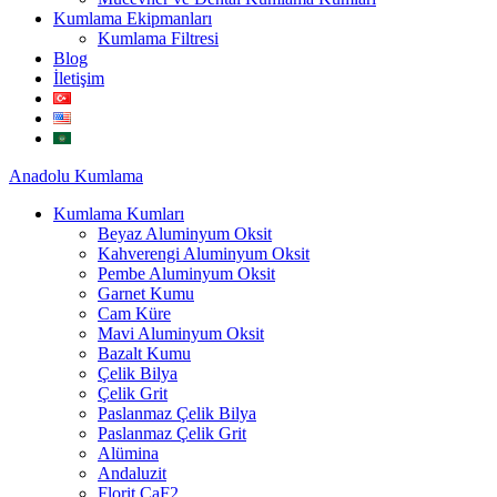
Kumlama Ekipmanları
Kumlama Filtresi
Blog
İletişim
Anadolu
Kumlama
Kumlama Kumları
Beyaz Aluminyum Oksit
Kahverengi Aluminyum Oksit
Pembe Aluminyum Oksit
Garnet Kumu
Cam Küre
Mavi Aluminyum Oksit
Bazalt Kumu
Çelik Bilya
Çelik Grit
Paslanmaz Çelik Bilya
Paslanmaz Çelik Grit
Alümina
Andaluzit
Florit CaF2