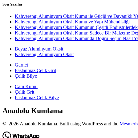
Son Yazılar
Kahverengi Aluminyum Oksit Kumu ile Güçlü ve Dayanıklı Y
Kahverengi Aluminyum Oksit Kumu ve Yapı Mühendisliği
Kahverengi Aluminyum Oksit Kumunun Çeşitli Endüstrilerdek
Kahverengi Aluminyum Oksit Kumu: Sadece Bir Malzeme Değ
Kahverengi Aluminyum Oksit Kumunda Doğru Seçim Nasıl Yap
Beyaz Aluminyum Oksit
Kahverengi Aluminyum Oksit
Garnet
Paslanmaz Çelik Grit
Çelik Bilye
Cam Kumu
Çelik Grit
Paslanmaz Çelik Bilye
Anadolu Kumlama
© 2026 Anadolu Kumlama. Built using WordPress and the
Mesmeri