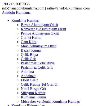
Skip
+90 216 706 70 72
to
info@anadolukumlama.com | satis@anadolukumlama.com
content
Anadolu
Kumlama
Kumlama Kumları
Beyaz Aluminyum Oksit
Kahverengi Aluminyum Oksit
Pembe Aluminyum Oksit
Garnet Kumu
Cam Küre
Mavi Aluminyum Oksit
Bazalt Kumu
Çelik Bilya
Çelik Grit
Paslanmaz Çelik Bilya
Paslanmaz Çelik Grit
Alümina
Andaluzit
Florit CaF2
Çelik Kesme Tel Granül
Nikel Raspa Grit
Silisyum Karbür
Kumlama Kumu
Mücevher ve Dental Kumlama Kumları
Kumlama Ekipmanları