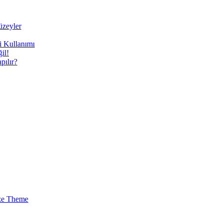
üzeyler
i Kullanımı
il!
ılır?
ze Theme