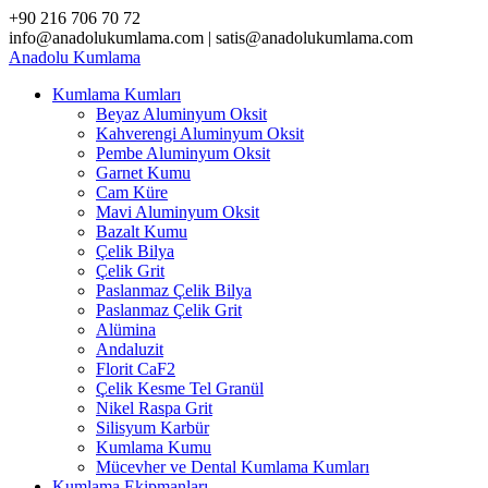
Skip
+90 216 706 70 72
to
info@anadolukumlama.com | satis@anadolukumlama.com
content
Anadolu
Kumlama
Kumlama Kumları
Beyaz Aluminyum Oksit
Kahverengi Aluminyum Oksit
Pembe Aluminyum Oksit
Garnet Kumu
Cam Küre
Mavi Aluminyum Oksit
Bazalt Kumu
Çelik Bilya
Çelik Grit
Paslanmaz Çelik Bilya
Paslanmaz Çelik Grit
Alümina
Andaluzit
Florit CaF2
Çelik Kesme Tel Granül
Nikel Raspa Grit
Silisyum Karbür
Kumlama Kumu
Mücevher ve Dental Kumlama Kumları
Kumlama Ekipmanları