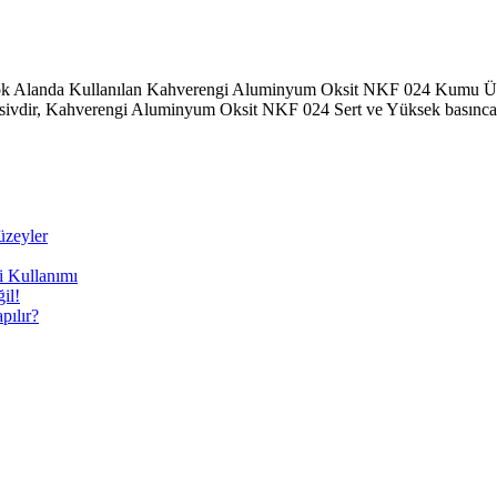
Alanda Kullanılan Kahverengi Aluminyum Oksit NKF 024 Kumu Üç tan
ir, Kahverengi Aluminyum Oksit NKF 024 Sert ve Yüksek basınca karş
üzeyler
i Kullanımı
il!
ılır?