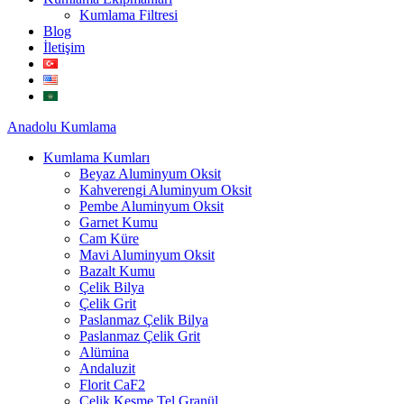
Kumlama Filtresi
Blog
İletişim
Anadolu
Kumlama
Kumlama Kumları
Beyaz Aluminyum Oksit
Kahverengi Aluminyum Oksit
Pembe Aluminyum Oksit
Garnet Kumu
Cam Küre
Mavi Aluminyum Oksit
Bazalt Kumu
Çelik Bilya
Çelik Grit
Paslanmaz Çelik Bilya
Paslanmaz Çelik Grit
Alümina
Andaluzit
Florit CaF2
Çelik Kesme Tel Granül