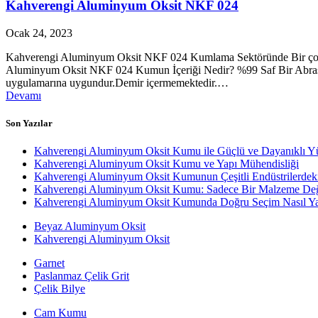
Kahverengi Aluminyum Oksit NKF 024
Ocak 24, 2023
Kahverengi Aluminyum Oksit NKF 024 Kumlama Sektöründe Bir çok 
Aluminyum Oksit NKF 024 Kumun İçeriği Nedir? %99 Saf Bir Abrasivd
uygulamarına uygundur.Demir içermemektedir.…
Devamı
Son Yazılar
Kahverengi Aluminyum Oksit Kumu ile Güçlü ve Dayanıklı Y
Kahverengi Aluminyum Oksit Kumu ve Yapı Mühendisliği
Kahverengi Aluminyum Oksit Kumunun Çeşitli Endüstrilerdek
Kahverengi Aluminyum Oksit Kumu: Sadece Bir Malzeme Değ
Kahverengi Aluminyum Oksit Kumunda Doğru Seçim Nasıl Yap
Beyaz Aluminyum Oksit
Kahverengi Aluminyum Oksit
Garnet
Paslanmaz Çelik Grit
Çelik Bilye
Cam Kumu