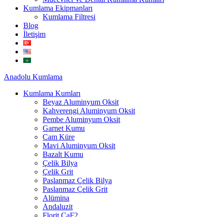
Kumlama Ekipmanları
Kumlama Filtresi
Blog
İletişim
Anadolu
Kumlama
Kumlama Kumları
Beyaz Aluminyum Oksit
Kahverengi Aluminyum Oksit
Pembe Aluminyum Oksit
Garnet Kumu
Cam Küre
Mavi Aluminyum Oksit
Bazalt Kumu
Çelik Bilya
Çelik Grit
Paslanmaz Çelik Bilya
Paslanmaz Çelik Grit
Alümina
Andaluzit
Florit CaF2