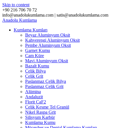
Skip to content
+90 216 706 70 72
info@anadolukumlama.com | satis@anadolukumlama.com
Anadolu
Kumlama
Kumlama Kumları
Beyaz Aluminyum Oksit
Kahverengi Aluminyum Oksit
Pembe Aluminyum Oksit
Garnet Kumu
Cam Küre
Mavi Aluminyum Oksit
Bazalt Kumu
Çelik Bilya
Çelik Grit
Paslanmaz Çelik Bilya
Paslanmaz Çelik Grit
Alümina
Andaluzit
Florit CaF2
Çelik Kesme Tel Granül
Nikel Raspa Grit
Silisyum Karbür
Kumlama Kumu
Mücevher ve Dental Kumlama Kumları