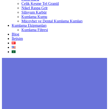
Çelik Kesme Tel Granül
Nikel Raspa Grit
Silisyum Karbür
Kumlama Kumu
Mücevher ve Dental Kumlama Kumları
Kumlama Ekipmanları
Kumlama Filtresi
Blog
İletişim