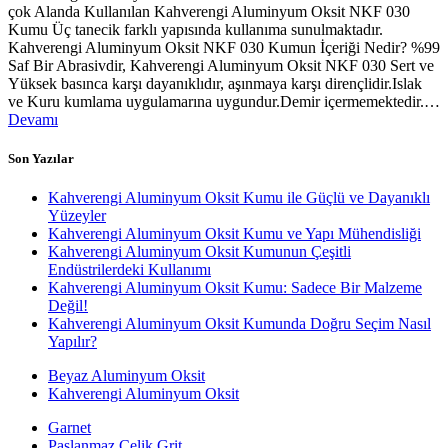
çok Alanda Kullanılan Kahverengi Aluminyum Oksit NKF 030
Kumu Üç tanecik farklı yapısında kullanıma sunulmaktadır.
Kahverengi Aluminyum Oksit NKF 030 Kumun İçeriği Nedir? %99
Saf Bir Abrasivdir, Kahverengi Aluminyum Oksit NKF 030 Sert ve
Yüksek basınca karşı dayanıklıdır, aşınmaya karşı dirençlidir.Islak
ve Kuru kumlama uygulamarına uygundur.Demir içermemektedir.…
Devamı
Son Yazılar
Kahverengi Aluminyum Oksit Kumu ile Güçlü ve Dayanıklı
Yüzeyler
Kahverengi Aluminyum Oksit Kumu ve Yapı Mühendisliği
Kahverengi Aluminyum Oksit Kumunun Çeşitli
Endüstrilerdeki Kullanımı
Kahverengi Aluminyum Oksit Kumu: Sadece Bir Malzeme
Değil!
Kahverengi Aluminyum Oksit Kumunda Doğru Seçim Nasıl
Yapılır?
Beyaz Aluminyum Oksit
Kahverengi Aluminyum Oksit
Garnet
Paslanmaz Çelik Grit