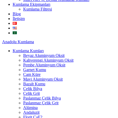
Kumlama Ekipmanları
Kumlama Filtresi
Blog
İletişim
Anadolu
Kumlama
Kumlama Kumları
Beyaz Aluminyum Oksit
Kahverengi Aluminyum Oksit
Pembe Aluminyum Oksit
Garnet Kumu
Cam Küre
Mavi Aluminyum Oksit
Bazalt Kumu
Çelik Bilya
Çelik Grit
Paslanmaz Çelik Bilya
Paslanmaz Çelik Grit
Alümina
Andaluzit
Florit CaF2