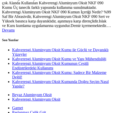
çok Alanda Kullanılan Kahverengi Aluminyum Oksit NKF 090
Kumu Üç tanecik farklı yapısında kullanıma sunulmaktadır.
Kahverengi Aluminyum Oksit NKF 090 Kumun İçeriği Nedir? %99
Saf Bir Abrasivdir, Kahverengi Aluminyum Oksit NKF 090 Sert ve
Yüksek basınca karşı dayanıklıdır, aşınmaya karşı dirençlidir.Islak
ve Kuru kumlama uygulamarına uygundur.Demir içermemektedir.…
Devamı
Son Yazılar
Kahverengi Aluminyum Oksit Kumu ile Güçlü ve Dayanıklı
Yüzeyler
Kahverengi Aluminyum Oksit Kumu ve Yapı Mühendisliği
Kahverengi Aluminyum Oksit Kumunun Çeşitli
Endüstrilerdeki Kullanımı
Kahverengi Aluminyum Oksit Kumu: Sadece Bir Malzeme
Değil!
Kahverengi Aluminyum Oksit Kumunda Doğru Seçim Nasıl
Yapılır?
Beyaz Aluminyum Oksit
Kahverengi Aluminyum Oksit
Garnet
Paslanmaz Çelik Grit