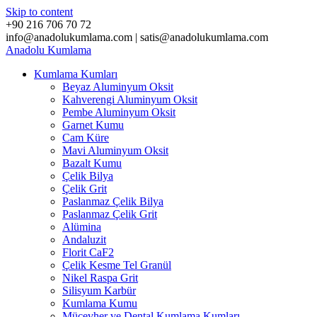
Skip to content
+90 216 706 70 72
info@anadolukumlama.com | satis@anadolukumlama.com
Anadolu
Kumlama
Kumlama Kumları
Beyaz Aluminyum Oksit
Kahverengi Aluminyum Oksit
Pembe Aluminyum Oksit
Garnet Kumu
Cam Küre
Mavi Aluminyum Oksit
Bazalt Kumu
Çelik Bilya
Çelik Grit
Paslanmaz Çelik Bilya
Paslanmaz Çelik Grit
Alümina
Andaluzit
Florit CaF2
Çelik Kesme Tel Granül
Nikel Raspa Grit
Silisyum Karbür
Kumlama Kumu
Mücevher ve Dental Kumlama Kumları