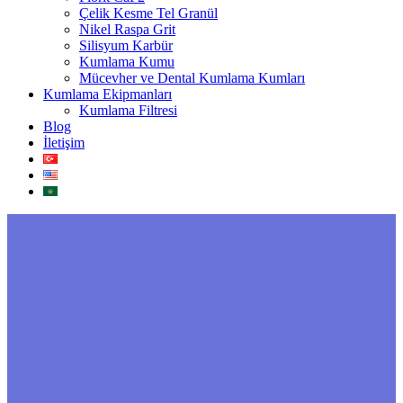
Çelik Kesme Tel Granül
Nikel Raspa Grit
Silisyum Karbür
Kumlama Kumu
Mücevher ve Dental Kumlama Kumları
Kumlama Ekipmanları
Kumlama Filtresi
Blog
İletişim