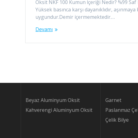
Oksit NKF 100 Kumun İçeriği Nedir? %99 Saf 
Yüksek basınca karşı dayanıklıdır, aşınmaya 
uygundur.Demir içermemektedir.…
Devamı
Beyaz Aluminyum Oksit
Garnet
Kahverengi Aluminyum Oksit
Paslanmaz Çel
Çelik Bilye