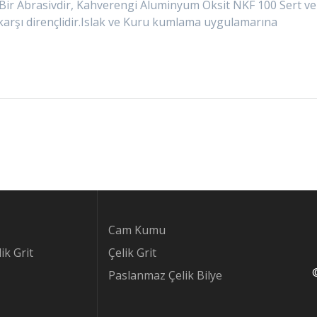
Bir Abrasivdir, Kahverengi Aluminyum Oksit NKF 100 Sert ve
karşı dirençlidir.Islak ve Kuru kumlama uygulamarına
Cam Kumu
ik Grit
Çelik Grit
Paslanmaz Çelik Bilye