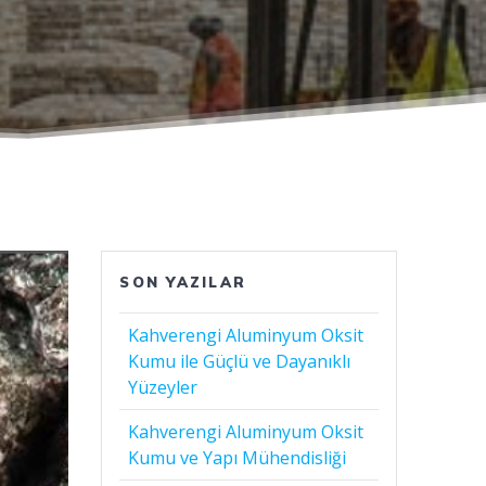
SON YAZILAR
Kahverengi Aluminyum Oksit
Kumu ile Güçlü ve Dayanıklı
Yüzeyler
Kahverengi Aluminyum Oksit
Kumu ve Yapı Mühendisliği