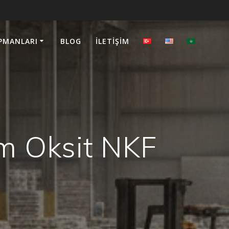
PMANLARI
BLOG
İLETIŞIM
m Oksit NKF