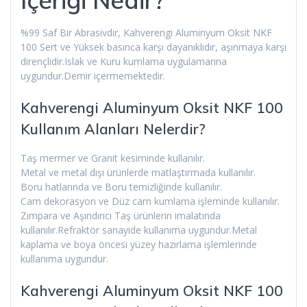
İçeriği Nedir?
%99 Saf Bir Abrasivdir, Kahverengi Aluminyum Oksit NKF
100 Sert ve Yüksek basınca karşı dayanıklıdır, aşınmaya karşı
dirençlidir.Islak ve Kuru kumlama uygulamarına
uygundur.Demir içermemektedir.
Kahverengi Aluminyum Oksit NKF 100
Kullanım Alanları Nelerdir?
Taş mermer ve Granit kesiminde kullanılır.
Metal ve metal dışı ürünlerde matlaştırmada kullanılır.
Boru hatlarında ve Boru temizliğinde kullanılır.
Cam dekorasyon ve Düz cam kumlama işleminde kullanılır.
Zımpara ve Aşındırıcı Taş ürünlerin imalatında
kullanılır.Refraktör sanayide kullanıma uygundur.Metal
kaplama ve boya öncesi yüzey hazırlama işlemlerinde
kullanıma uygundur.
Kahverengi Aluminyum Oksit NKF 100