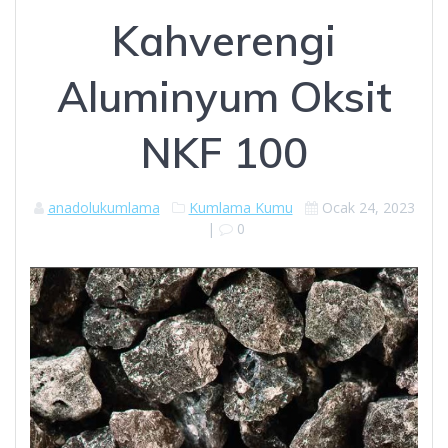
Kahverengi
Aluminyum Oksit
NKF 100
anadolukumlama
Kumlama Kumu
Ocak 24, 2023
|
0