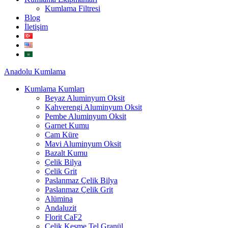
Kumlama Filtresi
Blog
İletişim
Anadolu
Kumlama
Kumlama Kumları
Beyaz Aluminyum Oksit
Kahverengi Aluminyum Oksit
Pembe Aluminyum Oksit
Garnet Kumu
Cam Küre
Mavi Aluminyum Oksit
Bazalt Kumu
Çelik Bilya
Çelik Grit
Paslanmaz Çelik Bilya
Paslanmaz Çelik Grit
Alümina
Andaluzit
Florit CaF2
Çelik Kesme Tel Granül