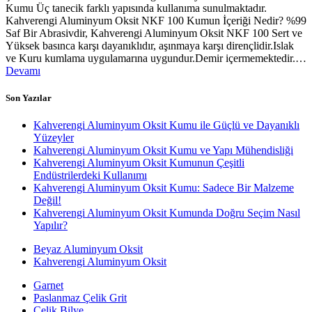
Kumu Üç tanecik farklı yapısında kullanıma sunulmaktadır.
Kahverengi Aluminyum Oksit NKF 100 Kumun İçeriği Nedir? %99
Saf Bir Abrasivdir, Kahverengi Aluminyum Oksit NKF 100 Sert ve
Yüksek basınca karşı dayanıklıdır, aşınmaya karşı dirençlidir.Islak
ve Kuru kumlama uygulamarına uygundur.Demir içermemektedir.…
Devamı
Son Yazılar
Kahverengi Aluminyum Oksit Kumu ile Güçlü ve Dayanıklı
Yüzeyler
Kahverengi Aluminyum Oksit Kumu ve Yapı Mühendisliği
Kahverengi Aluminyum Oksit Kumunun Çeşitli
Endüstrilerdeki Kullanımı
Kahverengi Aluminyum Oksit Kumu: Sadece Bir Malzeme
Değil!
Kahverengi Aluminyum Oksit Kumunda Doğru Seçim Nasıl
Yapılır?
Beyaz Aluminyum Oksit
Kahverengi Aluminyum Oksit
Garnet
Paslanmaz Çelik Grit
Çelik Bilye