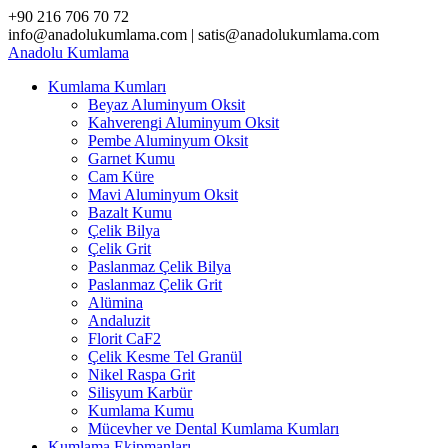
Skip
+90 216 706 70 72
to
info@anadolukumlama.com | satis@anadolukumlama.com
content
Anadolu
Kumlama
Kumlama Kumları
Beyaz Aluminyum Oksit
Kahverengi Aluminyum Oksit
Pembe Aluminyum Oksit
Garnet Kumu
Cam Küre
Mavi Aluminyum Oksit
Bazalt Kumu
Çelik Bilya
Çelik Grit
Paslanmaz Çelik Bilya
Paslanmaz Çelik Grit
Alümina
Andaluzit
Florit CaF2
Çelik Kesme Tel Granül
Nikel Raspa Grit
Silisyum Karbür
Kumlama Kumu
Mücevher ve Dental Kumlama Kumları
Kumlama Ekipmanları