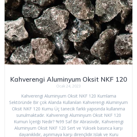
Kahverengi Aluminyum Oksit NKF 120
Ocak 24, 2023
Kahverengi Aluminyum Oksit NKF 120 Kumlama
Sektöründe Bir çok Alanda Kullanılan Kahverengi Aluminyum
Oksit NKF 120 Kumu Üç tanecik farklı yapısında kullanıma
sunulmaktadır. Kahverengi Aluminyum Oksit NKF 120
Kumun İçeriği Nedir? %99 Saf Bir Abrasivdir, Kahverengi
Aluminyum Oksit NKF 120 Sert ve Yüksek basınca karşı
dayanıklıdır, aşınmaya karşı dirençlidir.Islak ve Kuru