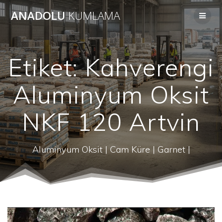
Skip
ANADOLU
KUMLAMA
to
content
Etiket:
Kahverengi
Aluminyum Oksit
NKF 120 Artvin
Aluminyum Oksit | Cam Küre | Garnet |