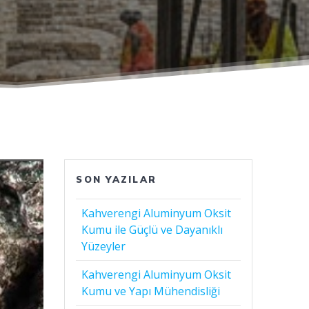
SON YAZILAR
Kahverengi Aluminyum Oksit
Kumu ile Güçlü ve Dayanıklı
Yüzeyler
Kahverengi Aluminyum Oksit
Kumu ve Yapı Mühendisliği