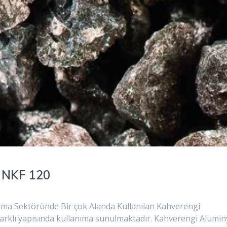
 NKF 120
a Sektöründe Bir çok Alanda Kullanılan Kahverengi
arklı yapısında kullanıma sunulmaktadır. Kahverengi Alumi