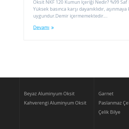
Oksit NKF 120 Kumun İçeriği Nedir? %99 Saf 
Yüksek basınca karşı dayanıklıdır, aşınmaya 
uygundur.Demir içermemektedir.…
Devamı
Beyaz Aluminyum Oksit
Garnet
Kahverengi Aluminyum Oksit
Paslanmaz Çel
Çelik Bilye