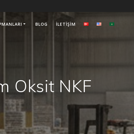
PMANLARI
BLOG
İLETIŞIM
m Oksit NKF