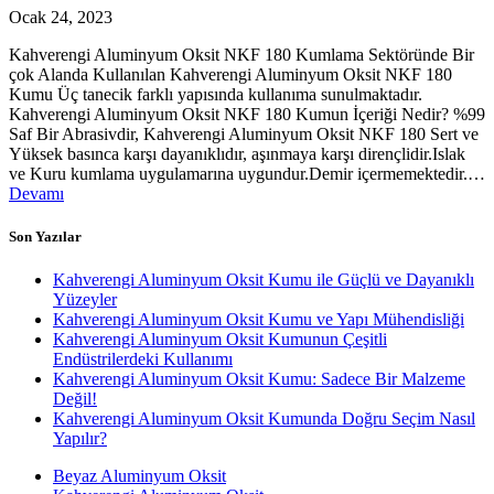
Ocak 24, 2023
Kahverengi Aluminyum Oksit NKF 180 Kumlama Sektöründe Bir
çok Alanda Kullanılan Kahverengi Aluminyum Oksit NKF 180
Kumu Üç tanecik farklı yapısında kullanıma sunulmaktadır.
Kahverengi Aluminyum Oksit NKF 180 Kumun İçeriği Nedir? %99
Saf Bir Abrasivdir, Kahverengi Aluminyum Oksit NKF 180 Sert ve
Yüksek basınca karşı dayanıklıdır, aşınmaya karşı dirençlidir.Islak
ve Kuru kumlama uygulamarına uygundur.Demir içermemektedir.…
Devamı
Son Yazılar
Kahverengi Aluminyum Oksit Kumu ile Güçlü ve Dayanıklı
Yüzeyler
Kahverengi Aluminyum Oksit Kumu ve Yapı Mühendisliği
Kahverengi Aluminyum Oksit Kumunun Çeşitli
Endüstrilerdeki Kullanımı
Kahverengi Aluminyum Oksit Kumu: Sadece Bir Malzeme
Değil!
Kahverengi Aluminyum Oksit Kumunda Doğru Seçim Nasıl
Yapılır?
Beyaz Aluminyum Oksit