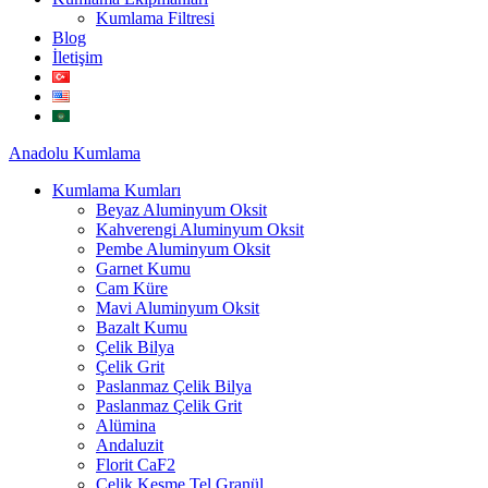
Kumlama Filtresi
Blog
İletişim
Anadolu
Kumlama
Kumlama Kumları
Beyaz Aluminyum Oksit
Kahverengi Aluminyum Oksit
Pembe Aluminyum Oksit
Garnet Kumu
Cam Küre
Mavi Aluminyum Oksit
Bazalt Kumu
Çelik Bilya
Çelik Grit
Paslanmaz Çelik Bilya
Paslanmaz Çelik Grit
Alümina
Andaluzit
Florit CaF2
Çelik Kesme Tel Granül