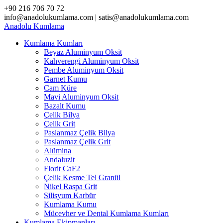
Skip
+90 216 706 70 72
to
info@anadolukumlama.com | satis@anadolukumlama.com
content
Anadolu
Kumlama
Kumlama Kumları
Beyaz Aluminyum Oksit
Kahverengi Aluminyum Oksit
Pembe Aluminyum Oksit
Garnet Kumu
Cam Küre
Mavi Aluminyum Oksit
Bazalt Kumu
Çelik Bilya
Çelik Grit
Paslanmaz Çelik Bilya
Paslanmaz Çelik Grit
Alümina
Andaluzit
Florit CaF2
Çelik Kesme Tel Granül
Nikel Raspa Grit
Silisyum Karbür
Kumlama Kumu
Mücevher ve Dental Kumlama Kumları
Kumlama Ekipmanları