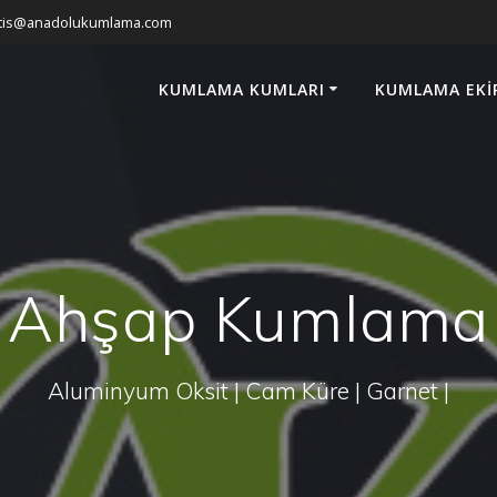
atis@anadolukumlama.com
KUMLAMA KUMLARI
KUMLAMA EKI
Ahşap Kumlama
Aluminyum Oksit | Cam Küre | Garnet |