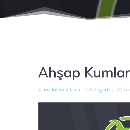
Ahşap Kumla
anadolukumlama
Kategorisiz
Te