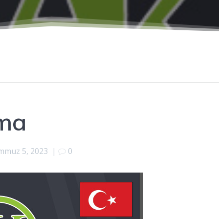
ma
mmuz 5, 2023
|
0