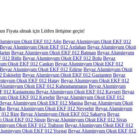
Fiyata almak için Lütfen iletişime geçin!
luminyum Oksit EKF 012 Ağrı
Beyaz Aluminyum Oksit EKF 012
Beyaz Aluminyum Oksit EKF 012 Ardahan
Beyaz Aluminyum Oksit
artın
Beyaz Aluminyum Oksit EKF 012 Batman
Beyaz Aluminyum
012 Bitlis
Beyaz Aluminyum Oksit EKF 012 Bolu
Beyaz
um Oksit EKF 012 Çankırı
Beyaz Aluminyum Oksit EKF 012
Beyaz Aluminyum Oksit EKF 012 Edirne
Beyaz Aluminyum Oksit
 Eskişehir
Beyaz Aluminyum Oksit EKF 012 Gaziantep
Beyaz
minyum Oksit EKF 012 Hatay
Beyaz Aluminyum Oksit EKF 012
 Aluminyum Oksit EKF 012 Kahramanmaraş
Beyaz Aluminyum
F 012 Kastamonu Beyaz Aluminyum Oksit EKF 012 Kayseri
Beyaz
um Oksit EKF 012 Kırşehir
Beyaz Aluminyum Oksit EKF 012
Beyaz Aluminyum Oksit EKF 012 Manisa
Beyaz Aluminyum Oksit
Muş
Beyaz Aluminyum Oksit EKF 012 Nevşehir
Beyaz Aluminyum
 012 Rize
Beyaz Aluminyum Oksit EKF 012 Sakarya
Beyaz
 Oksit EKF 012 Sinop
Beyaz Aluminyum Oksit EKF 012 Sivas
minyum Oksit EKF 012 Trabzon
Beyaz Aluminyum Oksit EKF 012
luminyum Oksit EKF 012 Yozgat
Beyaz Aluminyum Oksit EKF 012