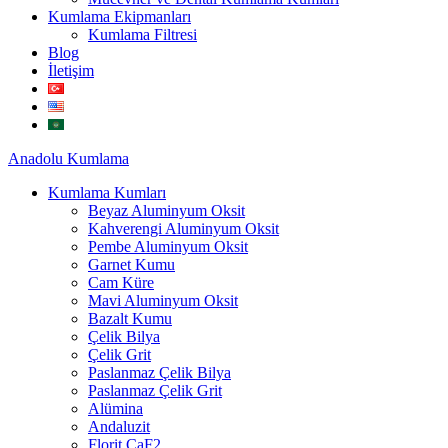
Kumlama Ekipmanları
Kumlama Filtresi
Blog
İletişim
Anadolu
Kumlama
Kumlama Kumları
Beyaz Aluminyum Oksit
Kahverengi Aluminyum Oksit
Pembe Aluminyum Oksit
Garnet Kumu
Cam Küre
Mavi Aluminyum Oksit
Bazalt Kumu
Çelik Bilya
Çelik Grit
Paslanmaz Çelik Bilya
Paslanmaz Çelik Grit
Alümina
Andaluzit
Florit CaF2