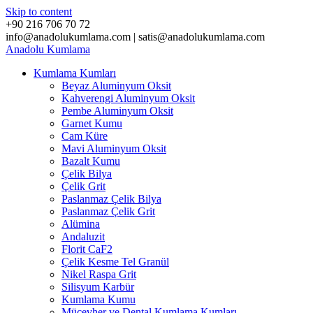
Skip to content
+90 216 706 70 72
info@anadolukumlama.com | satis@anadolukumlama.com
Anadolu
Kumlama
Kumlama Kumları
Beyaz Aluminyum Oksit
Kahverengi Aluminyum Oksit
Pembe Aluminyum Oksit
Garnet Kumu
Cam Küre
Mavi Aluminyum Oksit
Bazalt Kumu
Çelik Bilya
Çelik Grit
Paslanmaz Çelik Bilya
Paslanmaz Çelik Grit
Alümina
Andaluzit
Florit CaF2
Çelik Kesme Tel Granül
Nikel Raspa Grit
Silisyum Karbür
Kumlama Kumu
Mücevher ve Dental Kumlama Kumları