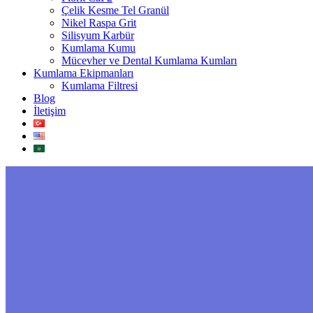
Çelik Kesme Tel Granül
Nikel Raspa Grit
Silisyum Karbür
Kumlama Kumu
Mücevher ve Dental Kumlama Kumları
Kumlama Ekipmanları
Kumlama Filtresi
Blog
İletişim