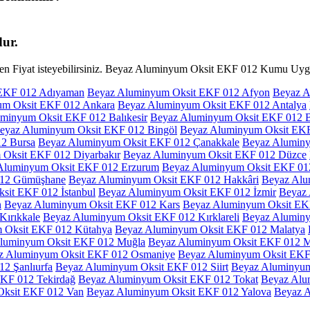
ur.
 Fiyat isteyebilirsiniz. Beyaz Aluminyum Oksit EKF 012 Kumu Uygun 
 EKF 012 Adıyaman
Beyaz Aluminyum Oksit EKF 012 Afyon
Beyaz A
um Oksit EKF 012 Ankara
Beyaz Aluminyum Oksit EKF 012 Antalya
minyum Oksit EKF 012 Balıkesir
Beyaz Aluminyum Oksit EKF 012 B
eyaz Aluminyum Oksit EKF 012 Bingöl
Beyaz Aluminyum Oksit EKF 
2 Bursa
Beyaz Aluminyum Oksit EKF 012 Çanakkale
Beyaz Aluminy
Oksit EKF 012 Diyarbakır
Beyaz Aluminyum Oksit EKF 012 Düzce
Aluminyum Oksit EKF 012 Erzurum
Beyaz Aluminyum Oksit EKF 012
012 Gümüşhane
Beyaz Aluminyum Oksit EKF 012 Hakkâri
Beyaz Alu
sit EKF 012 İstanbul
Beyaz Aluminyum Oksit EKF 012 İzmir
Beyaz
n
Beyaz Aluminyum Oksit EKF 012 Kars
Beyaz Aluminyum Oksit EK
ırıkkale
Beyaz Aluminyum Oksit EKF 012 Kırklareli
Beyaz Aluminy
 Oksit EKF 012 Kütahya
Beyaz Aluminyum Oksit EKF 012 Malatya
luminyum Oksit EKF 012 Muğla
Beyaz Aluminyum Oksit EKF 012 
z Aluminyum Oksit EKF 012 Osmaniye
Beyaz Aluminyum Oksit EKF
2 Şanlıurfa
Beyaz Aluminyum Oksit EKF 012 Siirt
Beyaz Aluminyum
KF 012 Tekirdağ
Beyaz Aluminyum Oksit EKF 012 Tokat
Beyaz Alu
Oksit EKF 012 Van
Beyaz Aluminyum Oksit EKF 012 Yalova
Beyaz A