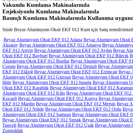
Vakumlu Kumlama Makinalarında
Enjeksiyonlu Kumlama Makinalarında
Basınçlı Kumlama Makinalarında Kullanıma uygund
Sizde Beyaz Aluminyum Oksit EKF 012 Kum için Satış temsilcimizden
Beyaz Aluminyum Oksit EKF 012 Adana
Beyaz Aluminyum Oksit
Aksaray
Beyaz Aluminyum Oksit EKF 012 Amasya
Beyaz Aluminy
EKF 012 Artvin
Beyaz Aluminyum Oksit EKF 012 Aydın
Beyaz Alu
Oksit EKF 012 Bayburt
Beyaz Aluminyum Oksit EKF 012 Bilecik
B
Aluminyum Oksit EKF 012 Burdur
Beyaz Aluminyum Oksit EKF 01
Çorum
Beyaz Aluminyum Oksit EKF 012 Denizli
Beyaz Aluminyum 
EKF 012 Elâzığ
Beyaz Aluminyum Oksit EKF 012 Erzincan
Beyaz 
Aluminyum Oksit EKF 012 Giresun
Beyaz Aluminyum Oksit EKF 
Iğdır
Beyaz Aluminyum Oksit EKF 012 Isparta
Beyaz Aluminyum Ok
Oksit EKF 012 Karabük
Beyaz Aluminyum Oksit EKF 012 Karama
Aluminyum Oksit EKF 012 Kilis
Beyaz Aluminyum Oksit EKF 012 K
Kocaeli
Beyaz Aluminyum Oksit EKF 012 Konya
Beyaz Aluminyum
EKF 012 Mardin
Beyaz Aluminyum Oksit EKF 012 Mersin
Beyaz A
Oksit EKF 012 Niğde
Beyaz Aluminyum Oksit EKF 012 Ordu
Beya
Aluminyum Oksit EKF 012 Samsun
Beyaz Aluminyum Oksit EKF 01
Beyaz Aluminyum Oksit EKF 012 Şırnak
Beyaz Aluminyum Oksit E
Tunceli
Beyaz Aluminyum Oksit EKF 012 Uşak
Beyaz Aluminyum 
Zonguldak