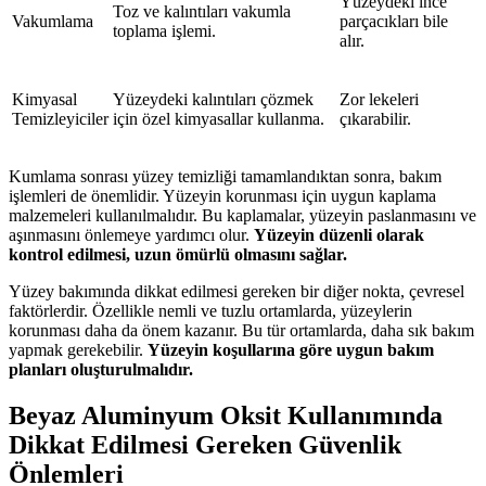
Yüzeydeki ince
Toz ve kalıntıları vakumla
Vakumlama
parçacıkları bile
toplama işlemi.
alır.
Kimyasal
Yüzeydeki kalıntıları çözmek
Zor lekeleri
Temizleyiciler
için özel kimyasallar kullanma.
çıkarabilir.
Kumlama sonrası yüzey temizliği tamamlandıktan sonra, bakım
işlemleri de önemlidir. Yüzeyin korunması için uygun kaplama
malzemeleri kullanılmalıdır. Bu kaplamalar, yüzeyin paslanmasını ve
aşınmasını önlemeye yardımcı olur.
Yüzeyin düzenli olarak
kontrol edilmesi, uzun ömürlü olmasını sağlar.
Yüzey bakımında dikkat edilmesi gereken bir diğer nokta, çevresel
faktörlerdir. Özellikle nemli ve tuzlu ortamlarda, yüzeylerin
korunması daha da önem kazanır. Bu tür ortamlarda, daha sık bakım
yapmak gerekebilir.
Yüzeyin koşullarına göre uygun bakım
planları oluşturulmalıdır.
Beyaz Aluminyum Oksit Kullanımında
Dikkat Edilmesi Gereken Güvenlik
Önlemleri