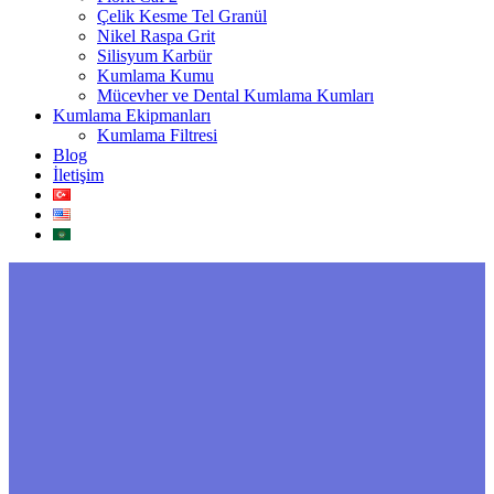
Çelik Kesme Tel Granül
Nikel Raspa Grit
Silisyum Karbür
Kumlama Kumu
Mücevher ve Dental Kumlama Kumları
Kumlama Ekipmanları
Kumlama Filtresi
Blog
İletişim