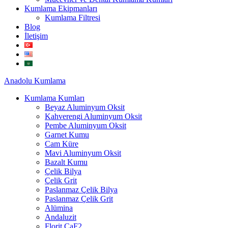
Kumlama Ekipmanları
Kumlama Filtresi
Blog
İletişim
Anadolu
Kumlama
Kumlama Kumları
Beyaz Aluminyum Oksit
Kahverengi Aluminyum Oksit
Pembe Aluminyum Oksit
Garnet Kumu
Cam Küre
Mavi Aluminyum Oksit
Bazalt Kumu
Çelik Bilya
Çelik Grit
Paslanmaz Çelik Bilya
Paslanmaz Çelik Grit
Alümina
Andaluzit
Florit CaF2