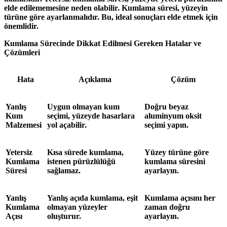
elde edilememesine neden olabilir. Kumlama süresi, yüzeyin
türüne göre ayarlanmalıdır. Bu, ideal sonuçları elde etmek için
önemlidir.
Kumlama Sürecinde Dikkat Edilmesi Gereken Hatalar ve
Çözümleri
Hata
Açıklama
Çözüm
Yanlış
Uygun olmayan kum
Doğru beyaz
Kum
seçimi, yüzeyde hasarlara
aluminyum oksit
Malzemesi
yol açabilir.
seçimi yapın.
Yetersiz
Kısa sürede kumlama,
Yüzey türüne göre
Kumlama
istenen pürüzlülüğü
kumlama süresini
Süresi
sağlamaz.
ayarlayın.
Yanlış
Yanlış açıda kumlama, eşit
Kumlama açısını her
Kumlama
olmayan yüzeyler
zaman doğru
Açısı
oluşturur.
ayarlayın.