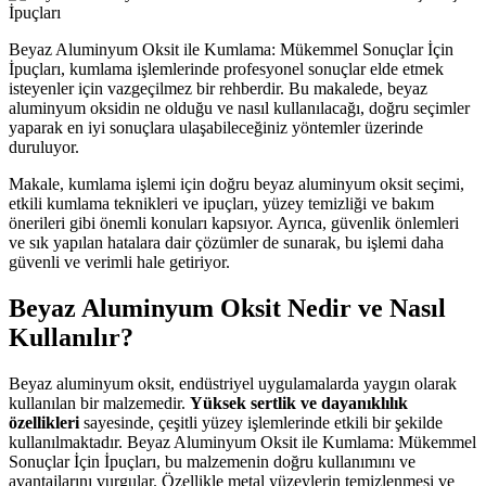
Beyaz Aluminyum Oksit ile Kumlama: Mükemmel Sonuçlar İçin
İpuçları, kumlama işlemlerinde profesyonel sonuçlar elde etmek
isteyenler için vazgeçilmez bir rehberdir. Bu makalede, beyaz
aluminyum oksidin ne olduğu ve nasıl kullanılacağı, doğru seçimler
yaparak en iyi sonuçlara ulaşabileceğiniz yöntemler üzerinde
duruluyor.
Makale, kumlama işlemi için doğru beyaz aluminyum oksit seçimi,
etkili kumlama teknikleri ve ipuçları, yüzey temizliği ve bakım
önerileri gibi önemli konuları kapsıyor. Ayrıca, güvenlik önlemleri
ve sık yapılan hatalara dair çözümler de sunarak, bu işlemi daha
güvenli ve verimli hale getiriyor.
Beyaz Aluminyum Oksit Nedir ve Nasıl
Kullanılır?
Beyaz aluminyum oksit, endüstriyel uygulamalarda yaygın olarak
kullanılan bir malzemedir.
Yüksek sertlik ve dayanıklılık
özellikleri
sayesinde, çeşitli yüzey işlemlerinde etkili bir şekilde
kullanılmaktadır. Beyaz Aluminyum Oksit ile Kumlama: Mükemmel
Sonuçlar İçin İpuçları, bu malzemenin doğru kullanımını ve
avantajlarını vurgular. Özellikle metal yüzeylerin temizlenmesi ve