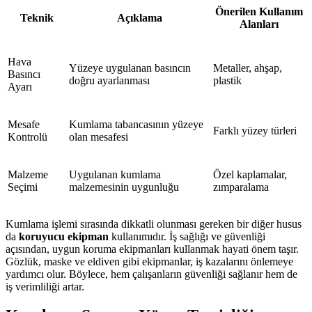
Önerilen Kullanım
Teknik
Açıklama
Alanları
Hava
Yüzeye uygulanan basıncın
Metaller, ahşap,
Basıncı
doğru ayarlanması
plastik
Ayarı
Mesafe
Kumlama tabancasının yüzeye
Farklı yüzey türleri
Kontrolü
olan mesafesi
Malzeme
Uygulanan kumlama
Özel kaplamalar,
Seçimi
malzemesinin uygunluğu
zımparalama
Kumlama işlemi sırasında dikkatli olunması gereken bir diğer husus
da
koruyucu ekipman
kullanımıdır. İş sağlığı ve güvenliği
açısından, uygun koruma ekipmanları kullanmak hayati önem taşır.
Gözlük, maske ve eldiven gibi ekipmanlar, iş kazalarını önlemeye
yardımcı olur. Böylece, hem çalışanların güvenliği sağlanır hem de
iş verimliliği artar.