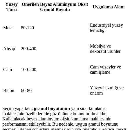
Yüzey
Önerilen Beyaz Aluminyum Oksit
Uygulama Alanı
Türü
Granül Boyutu
Endüstriyel yüzey
Metal
80-120
temizliği
Mobilya ve
Ahşap
200-400
dekoratif ürünler
Cam yüzeyler ve
Cam
100-200
cam işleme
Yüzey hazırlığı ve
Beton
60-80
onarım
Seçim yaparken,
granül boyutunun
yanı sıra, kumlama
makinesinin özellikleri de göz önünde bulundurulmalıdır.
Kullanılacak beyaz aluminyum oksit, kumlama makinesinin
performansını etkileyebilir. Bu nedenle, uygun granül boyutunu
seçmek, istenen sonuçlara ulaşmak için çok önemlidir. Ayrıca, farklı