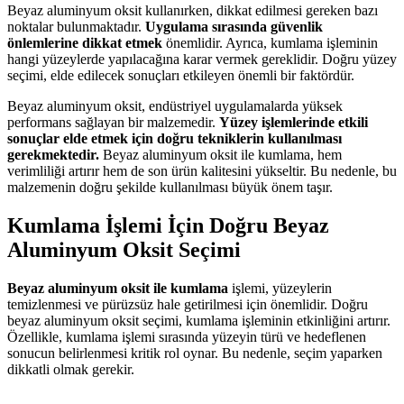
Beyaz aluminyum oksit kullanırken, dikkat edilmesi gereken bazı
noktalar bulunmaktadır.
Uygulama sırasında güvenlik
önlemlerine dikkat etmek
önemlidir. Ayrıca, kumlama işleminin
hangi yüzeylerde yapılacağına karar vermek gereklidir. Doğru yüzey
seçimi, elde edilecek sonuçları etkileyen önemli bir faktördür.
Beyaz aluminyum oksit, endüstriyel uygulamalarda yüksek
performans sağlayan bir malzemedir.
Yüzey işlemlerinde etkili
sonuçlar elde etmek için doğru tekniklerin kullanılması
gerekmektedir.
Beyaz aluminyum oksit ile kumlama, hem
verimliliği artırır hem de son ürün kalitesini yükseltir. Bu nedenle, bu
malzemenin doğru şekilde kullanılması büyük önem taşır.
Kumlama İşlemi İçin Doğru Beyaz
Aluminyum Oksit Seçimi
Beyaz aluminyum oksit ile kumlama
işlemi, yüzeylerin
temizlenmesi ve pürüzsüz hale getirilmesi için önemlidir. Doğru
beyaz aluminyum oksit seçimi, kumlama işleminin etkinliğini artırır.
Özellikle, kumlama işlemi sırasında yüzeyin türü ve hedeflenen
sonucun belirlenmesi kritik rol oynar. Bu nedenle, seçim yaparken
dikkatli olmak gerekir.