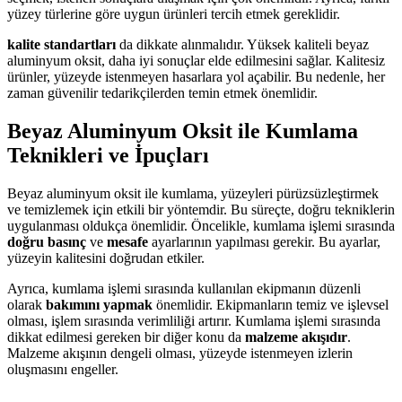
yüzey türlerine göre uygun ürünleri tercih etmek gereklidir.
kalite standartları
da dikkate alınmalıdır. Yüksek kaliteli beyaz
aluminyum oksit, daha iyi sonuçlar elde edilmesini sağlar. Kalitesiz
ürünler, yüzeyde istenmeyen hasarlara yol açabilir. Bu nedenle, her
zaman güvenilir tedarikçilerden temin etmek önemlidir.
Beyaz Aluminyum Oksit ile Kumlama
Teknikleri ve İpuçları
Beyaz aluminyum oksit ile kumlama, yüzeyleri pürüzsüzleştirmek
ve temizlemek için etkili bir yöntemdir. Bu süreçte, doğru tekniklerin
uygulanması oldukça önemlidir. Öncelikle, kumlama işlemi sırasında
doğru basınç
ve
mesafe
ayarlarının yapılması gerekir. Bu ayarlar,
yüzeyin kalitesini doğrudan etkiler.
Ayrıca, kumlama işlemi sırasında kullanılan ekipmanın düzenli
olarak
bakımını yapmak
önemlidir. Ekipmanların temiz ve işlevsel
olması, işlem sırasında verimliliği artırır. Kumlama işlemi sırasında
dikkat edilmesi gereken bir diğer konu da
malzeme akışıdır
.
Malzeme akışının dengeli olması, yüzeyde istenmeyen izlerin
oluşmasını engeller.