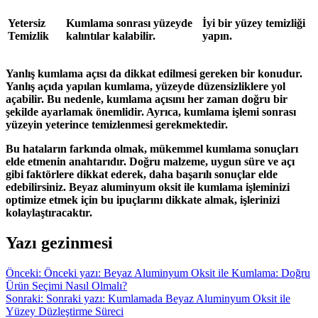
Yetersiz
Kumlama sonrası yüzeyde
İyi bir yüzey temizliği
Temizlik
kalıntılar kalabilir.
yapın.
Yanlış kumlama açısı da dikkat edilmesi gereken bir konudur.
Yanlış açıda yapılan kumlama, yüzeyde düzensizliklere yol
açabilir. Bu nedenle, kumlama açısını her zaman doğru bir
şekilde ayarlamak önemlidir. Ayrıca, kumlama işlemi sonrası
yüzeyin yeterince temizlenmesi gerekmektedir.
Bu hataların farkında olmak, mükemmel kumlama sonuçları
elde etmenin anahtarıdır. Doğru malzeme, uygun süre ve açı
gibi faktörlere dikkat ederek, daha başarılı sonuçlar elde
edebilirsiniz. Beyaz aluminyum oksit ile kumlama işleminizi
optimize etmek için bu ipuçlarını dikkate almak, işlerinizi
kolaylaştıracaktır.
Yazı gezinmesi
Önceki:
Önceki yazı:
Beyaz Aluminyum Oksit ile Kumlama: Doğru
Ürün Seçimi Nasıl Olmalı?
Sonraki:
Sonraki yazı:
Kumlamada Beyaz Aluminyum Oksit ile
Yüzey Düzleştirme Süreci