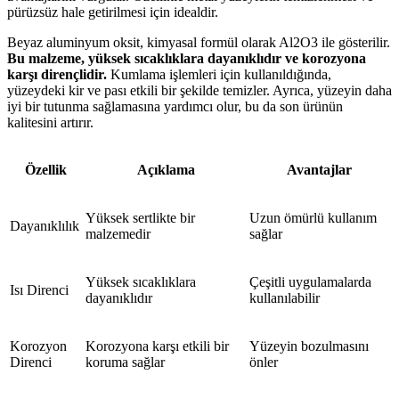
pürüzsüz hale getirilmesi için idealdir.
Beyaz aluminyum oksit, kimyasal formül olarak Al2O3 ile gösterilir.
Bu malzeme, yüksek sıcaklıklara dayanıklıdır ve korozyona
karşı dirençlidir.
Kumlama işlemleri için kullanıldığında,
yüzeydeki kir ve pası etkili bir şekilde temizler. Ayrıca, yüzeyin daha
iyi bir tutunma sağlamasına yardımcı olur, bu da son ürünün
kalitesini artırır.
Özellik
Açıklama
Avantajlar
Yüksek sertlikte bir
Uzun ömürlü kullanım
Dayanıklılık
malzemedir
sağlar
Yüksek sıcaklıklara
Çeşitli uygulamalarda
Isı Direnci
dayanıklıdır
kullanılabilir
Korozyon
Korozyona karşı etkili bir
Yüzeyin bozulmasını
Direnci
koruma sağlar
önler