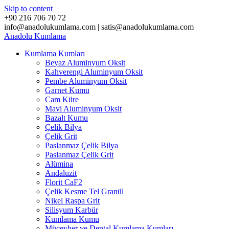
Skip to content
+90 216 706 70 72
info@anadolukumlama.com | satis@anadolukumlama.com
Anadolu
Kumlama
Kumlama Kumları
Beyaz Aluminyum Oksit
Kahverengi Aluminyum Oksit
Pembe Aluminyum Oksit
Garnet Kumu
Cam Küre
Mavi Aluminyum Oksit
Bazalt Kumu
Çelik Bilya
Çelik Grit
Paslanmaz Çelik Bilya
Paslanmaz Çelik Grit
Alümina
Andaluzit
Florit CaF2
Çelik Kesme Tel Granül
Nikel Raspa Grit
Silisyum Karbür
Kumlama Kumu
Mücevher ve Dental Kumlama Kumları