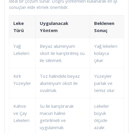
ideal bir çözüm sunar. Doğru yöntemleri kullanarak en iyi
sonuçları elde etmek önemlidir.
Leke
Uygulanacak
Beklenen
Türü
Yöntem
Sonuç
Yağ
Beyaz aluminyum
Yağ lekeleri
Lekeleri
oksit ile karıştırılmış su
kolayca
ile silinmeli.
çıkar.
Kirli
Toz halindeki beyaz
Yüzeyler
Yüzeyler
aluminyum oksit ile
parlak ve
ovulmalı.
temiz olur.
Kahve
Su ile karıştırarak
Lekeler
ve Çay
macun haline
büyük
Lekeleri
getirilmeli ve
ölçüde
uygulanmalı.
azalır.