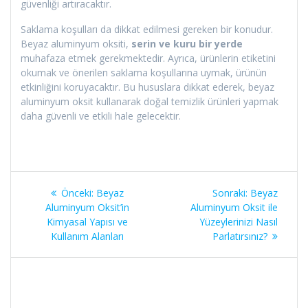
güvenliği artıracaktır.
Saklama koşulları da dikkat edilmesi gereken bir konudur.
Beyaz aluminyum oksiti,
serin ve kuru bir yerde
muhafaza etmek gerekmektedir. Ayrıca, ürünlerin etiketini
okumak ve önerilen saklama koşullarına uymak, ürünün
etkinliğini koruyacaktır. Bu hususlara dikkat ederek, beyaz
aluminyum oksit kullanarak doğal temizlik ürünleri yapmak
daha güvenli ve etkili hale gelecektir.
Yazı
Önceki
Sonraki
Önceki:
Beyaz
Sonraki:
Beyaz
gezinmesi
yazı:
yazı:
Aluminyum Oksit’in
Aluminyum Oksit ile
Kimyasal Yapısı ve
Yüzeylerinizi Nasıl
Kullanım Alanları
Parlatırsınız?