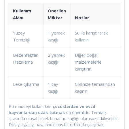
Kullanım
Önerilen
Alanı
Miktar
Notlar
Yüzey
1 yemek
Su ile karıştırarak
Temizliği
kaşığı
kullanın.
Dezenfektan
2 yemek
Diğer doğal
Hazırlama
kaşığı
malzemelerle
karıştırın.
Leke Çıkarma
1 çay
Cildinize temasından
kaşığı
kaçının.
Bu maddeyi kullanırken
çocuklardan ve evcil
hayvanlardan uzak tutmak
da önemlidir. Temizlik
sırasında oluşabilecek buharlar, sağlığı olumsuz etkileyebilir.
Dolayısıyla, iyi havalandırılmış bir ortamda çalışmak,