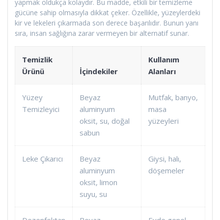
yapmak oldukça kolaydır. Bu madde, etkili bir temizleme
gücüne sahip olmasıyla dikkat çeker. Özellikle, yüzeylerdeki
kir ve lekeleri çıkarmada son derece başarılıdır. Bunun yanı
sıra, insan sağlığına zarar vermeyen bir alternatif sunar.
Temizlik
Kullanım
Ürünü
İçindekiler
Alanları
Yüzey
Beyaz
Mutfak, banyo,
Temizleyici
aluminyum
masa
oksit, su, doğal
yüzeyleri
sabun
Leke Çıkarıcı
Beyaz
Giysi, halı,
aluminyum
döşemeler
oksit, limon
suyu, su
Dezenfektan
Beyaz
Evde genel