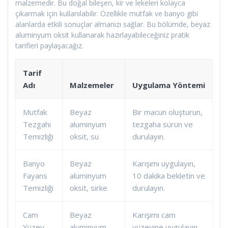
malzemedir. Bu doğal bileşen, kir ve lekeleri kolayca
çıkarmak için kullanılabilir. Özellikle mutfak ve banyo gibi
alanlarda etkili sonuçlar almanızı sağlar. Bu bölümde, beyaz
aluminyum oksit kullanarak hazırlayabileceğiniz pratik
tarifleri paylaşacağız.
Tarif
Adı
Malzemeler
Uygulama Yöntemi
Mutfak
Beyaz
Bir macun oluşturun,
Tezgahı
aluminyum
tezgaha sürün ve
Temizliği
oksit, su
durulayın.
Banyo
Beyaz
Karışımı uygulayın,
Fayans
aluminyum
10 dakika bekletin ve
Temizliği
oksit, sirke
durulayın.
Cam
Beyaz
Karışımı cam
Yüzey
aluminyum
yüzeyine uygulayın,