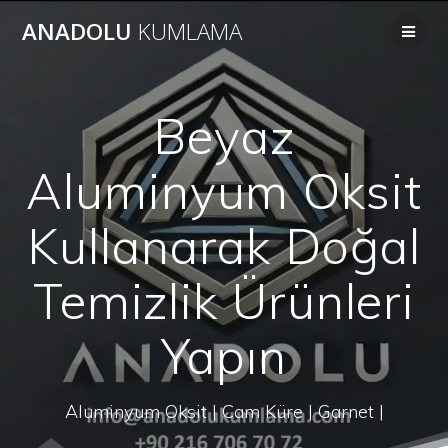
Skip
ANADOLU
KUMLAMA
to
content
Beyaz
Aluminyum Oksit
Kullanarak Doğal
Temizlik Ürünleri
Yapın
Aluminyum Oksit | Cam Küre | Garnet |