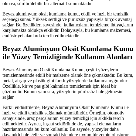
olması, sürdürülebilir bir alternatif sunmaktadır.
Beyaz aluminyum oksit kumlama kumu, etkili ve hızlı bir temizlik
seçeneği sunar. Yüksek sertliği ve pürüzsüz yapısıyla birçok avantaj
sağlar. Bu özellikleri sayesinde, kullanıcıların temizleme ihtiyaçlarını
karşılamakta oldukça etkilidir. Dolayısıyla, bu kumlama malzemesi,
endüstriyel alanlarda tercih edilmektedir.
Beyaz Aluminyum Oksit Kumlama Kumu
ile Yüzey Temizliğinde Kullanım Alanları
Beyaz Aluminyum Oksit Kumlama Kumu, çeşitli yüzeylerin
temizlenmesinde etkili bir malzeme olarak öne çıkmaktadır. Bu kum,
metal, ahşap ve plastik gibi farklı yüzeylerde kullanıma uygundur.
Özellikle, kir ve pas gibi kalıntıları temizlemek için ideal bir
çözümdür. Bunun yanı sıra, yüzeylerin pürüzsüz hale gelmesini
sağlar.
Farklı endüstrilerde, Beyaz Aluminyum Oksit Kumlama Kumu ile
hızlı ve etkili temizlik sağlamak mümkündür. Örneğin, otomotiv
sanayisinde, araç parçalarının yüzey temizliği için sıklıkla tercih
edilmektedir. Ayrıca, inşaat sektöründe de, yapısal elemanların
hazırlanmasında bu kum kullanılır. Bu sayede, yüzeyler daha
dayanıklı hale gelir ve sonraki işlemlere uygun bir zemin oluşturur.