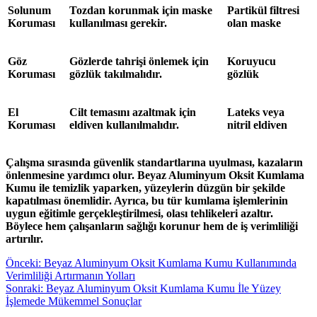
Solunum
Tozdan korunmak için maske
Partikül filtresi
Koruması
kullanılması gerekir.
olan maske
Göz
Gözlerde tahrişi önlemek için
Koruyucu
Koruması
gözlük takılmalıdır.
gözlük
El
Cilt temasını azaltmak için
Lateks veya
Koruması
eldiven kullanılmalıdır.
nitril eldiven
Çalışma sırasında güvenlik standartlarına uyulması, kazaların
önlenmesine yardımcı olur. Beyaz Aluminyum Oksit Kumlama
Kumu ile temizlik yaparken, yüzeylerin düzgün bir şekilde
kapatılması önemlidir. Ayrıca, bu tür kumlama işlemlerinin
uygun eğitimle gerçekleştirilmesi, olası tehlikeleri azaltır.
Böylece hem çalışanların sağlığı korunur hem de iş verimliliği
artırılır.
Yazı
Önceki
Önceki:
Beyaz Aluminyum Oksit Kumlama Kumu Kullanımında
yazı:
Verimliliği Artırmanın Yolları
gezinmesi
Sonraki
Sonraki:
Beyaz Aluminyum Oksit Kumlama Kumu İle Yüzey
yazı:
İşlemede Mükemmel Sonuçlar