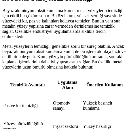
Beyaz aluminyum oksit kumlama kumu, metal yüzeylerin temizliği
için etkili bir çözüm sunar. Bu özel kum, yüksek sertliği sayesinde
yüzeydeki kir, pas ve kalıntıları kolayca temizler. Bunun yanı sıra,
metalin yüzey yapısına zarar vermeden derinlemesine temizlik
sağlar. Özellikle endüstriyel uygulamalarda sıklıkla tercih
edilmektedir.
Metal yüzeylerin temizliği, genellikle zorlu bir süreç olabilir. Ancak
beyaz aluminyum oksit kumlama kumu ile bu işlem oldukça hızlı ve
etkili bir hale gelir. Kum, yüzeyin pürüzlülüğünü artırarak, sonraki
kaplama işlemlerinin daha iyi yapışmasını sağlar. Bu özellik, metal
yüzeylerin uzun ömürlü olmasına katkıda bulunur.
Uygulama
Temizlik Avantajı
Önerilen Kullanım
Alanı
Otomotiv
Yüksek basınçlı
Pas ve kir temizliği
sanayi
kumlama
Yüzey pürüzlülüğünü
İnşaat sektörü
Yüzey hazırlığı
artırma