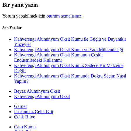
Bir yanıt yazın
Yorum yapabilmek için
oturum açmalısınız
.
Son Yazılar
Kahverengi Aluminyum Oksit Kumu ile Güçlü ve Dayanıklı
Yüzeyler
Kahverengi Aluminyum Oksit Kumu ve Yapı Mühendisliği
Kahverengi Aluminyum Oksit Kumunun Çeşitli
Endüstrilerdeki Kullanımı
Kahverengi Aluminyum Oksit Kumu: Sadece Bir Malzeme
Değil!
Kahverengi Aluminyum Oksit Kumunda Doğru Seçim Nasıl
Yapılır?
Beyaz Aluminyum Oksit
Kahverengi Aluminyum Oksit
Garnet
Paslanmaz Çelik Grit
Çelik Bilye
Cam Kumu