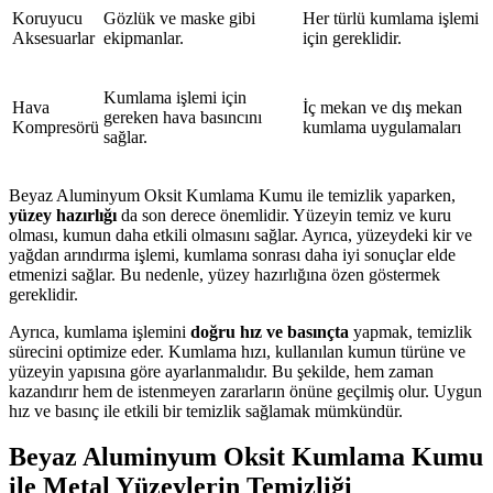
Koruyucu
Gözlük ve maske gibi
Her türlü kumlama işlemi
Aksesuarlar
ekipmanlar.
için gereklidir.
Kumlama işlemi için
Hava
İç mekan ve dış mekan
gereken hava basıncını
Kompresörü
kumlama uygulamaları
sağlar.
Beyaz Aluminyum Oksit Kumlama Kumu ile temizlik yaparken,
yüzey hazırlığı
da son derece önemlidir. Yüzeyin temiz ve kuru
olması, kumun daha etkili olmasını sağlar. Ayrıca, yüzeydeki kir ve
yağdan arındırma işlemi, kumlama sonrası daha iyi sonuçlar elde
etmenizi sağlar. Bu nedenle, yüzey hazırlığına özen göstermek
gereklidir.
Ayrıca, kumlama işlemini
doğru hız ve basınçta
yapmak, temizlik
sürecini optimize eder. Kumlama hızı, kullanılan kumun türüne ve
yüzeyin yapısına göre ayarlanmalıdır. Bu şekilde, hem zaman
kazandırır hem de istenmeyen zararların önüne geçilmiş olur. Uygun
hız ve basınç ile etkili bir temizlik sağlamak mümkündür.
Beyaz Aluminyum Oksit Kumlama Kumu
ile Metal Yüzeylerin Temizliği