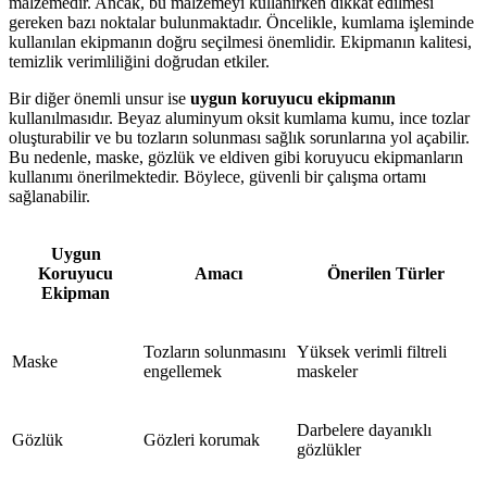
malzemedir. Ancak, bu malzemeyi kullanırken dikkat edilmesi
gereken bazı noktalar bulunmaktadır. Öncelikle, kumlama işleminde
kullanılan ekipmanın doğru seçilmesi önemlidir. Ekipmanın kalitesi,
temizlik verimliliğini doğrudan etkiler.
Bir diğer önemli unsur ise
uygun koruyucu ekipmanın
kullanılmasıdır. Beyaz aluminyum oksit kumlama kumu, ince tozlar
oluşturabilir ve bu tozların solunması sağlık sorunlarına yol açabilir.
Bu nedenle, maske, gözlük ve eldiven gibi koruyucu ekipmanların
kullanımı önerilmektedir. Böylece, güvenli bir çalışma ortamı
sağlanabilir.
Uygun
Koruyucu
Amacı
Önerilen Türler
Ekipman
Tozların solunmasını
Yüksek verimli filtreli
Maske
engellemek
maskeler
Darbelere dayanıklı
Gözlük
Gözleri korumak
gözlükler