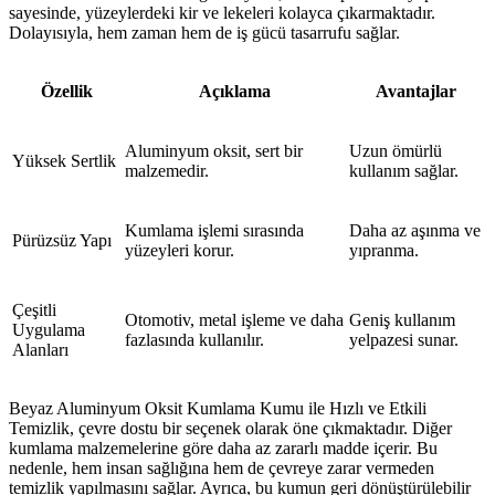
sayesinde, yüzeylerdeki kir ve lekeleri kolayca çıkarmaktadır.
Dolayısıyla, hem zaman hem de iş gücü tasarrufu sağlar.
Özellik
Açıklama
Avantajlar
Aluminyum oksit, sert bir
Uzun ömürlü
Yüksek Sertlik
malzemedir.
kullanım sağlar.
Kumlama işlemi sırasında
Daha az aşınma ve
Pürüzsüz Yapı
yüzeyleri korur.
yıpranma.
Çeşitli
Otomotiv, metal işleme ve daha
Geniş kullanım
Uygulama
fazlasında kullanılır.
yelpazesi sunar.
Alanları
Beyaz Aluminyum Oksit Kumlama Kumu ile Hızlı ve Etkili
Temizlik, çevre dostu bir seçenek olarak öne çıkmaktadır. Diğer
kumlama malzemelerine göre daha az zararlı madde içerir. Bu
nedenle, hem insan sağlığına hem de çevreye zarar vermeden
temizlik yapılmasını sağlar. Ayrıca, bu kumun geri dönüştürülebilir