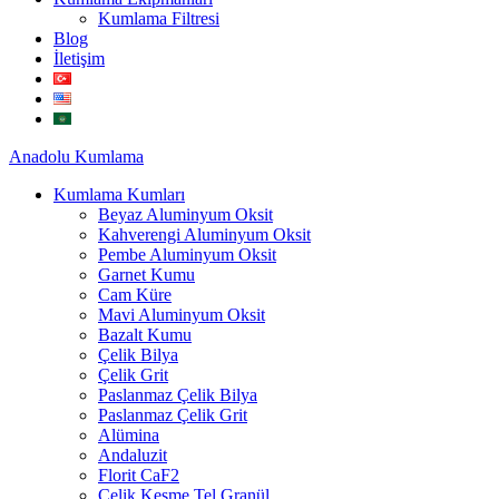
Kumlama Filtresi
Blog
İletişim
Anadolu
Kumlama
Kumlama Kumları
Beyaz Aluminyum Oksit
Kahverengi Aluminyum Oksit
Pembe Aluminyum Oksit
Garnet Kumu
Cam Küre
Mavi Aluminyum Oksit
Bazalt Kumu
Çelik Bilya
Çelik Grit
Paslanmaz Çelik Bilya
Paslanmaz Çelik Grit
Alümina
Andaluzit
Florit CaF2
Çelik Kesme Tel Granül