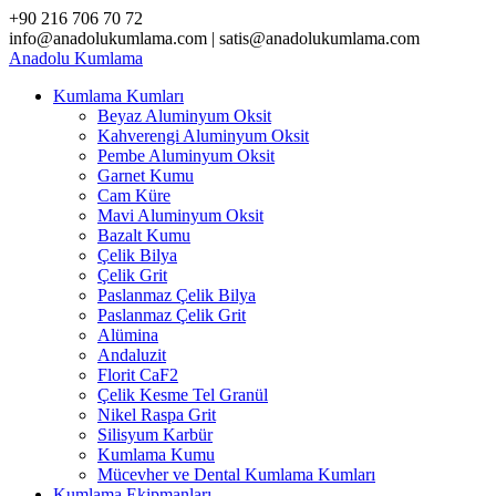
Skip
+90 216 706 70 72
to
info@anadolukumlama.com | satis@anadolukumlama.com
content
Anadolu
Kumlama
Kumlama Kumları
Beyaz Aluminyum Oksit
Kahverengi Aluminyum Oksit
Pembe Aluminyum Oksit
Garnet Kumu
Cam Küre
Mavi Aluminyum Oksit
Bazalt Kumu
Çelik Bilya
Çelik Grit
Paslanmaz Çelik Bilya
Paslanmaz Çelik Grit
Alümina
Andaluzit
Florit CaF2
Çelik Kesme Tel Granül
Nikel Raspa Grit
Silisyum Karbür
Kumlama Kumu
Mücevher ve Dental Kumlama Kumları
Kumlama Ekipmanları