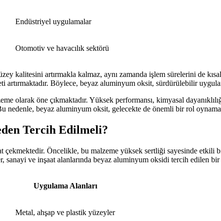
Endüstriyel uygulamalar
Otomotiv ve havacılık sektörü
kalitesini artırmakla kalmaz, aynı zamanda işlem sürelerini de kısaltı
kabeti artırmaktadır. Böylece, beyaz aluminyum oksit, sürdürülebilir uyg
 olarak öne çıkmaktadır. Yüksek performansı, kimyasal dayanıklılığı ve
. Bu nedenle, beyaz aluminyum oksit, gelecekte de önemli bir rol oynam
den Tercih Edilmeli?
çekmektedir. Öncelikle, bu malzeme yüksek sertliği sayesinde etkili bi
er, sanayi ve inşaat alanlarında beyaz aluminyum oksidi tercih edilen bir 
Uygulama Alanları
Metal, ahşap ve plastik yüzeyler