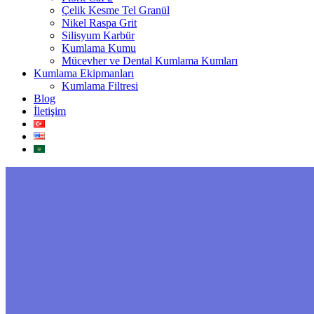
Çelik Kesme Tel Granül
Nikel Raspa Grit
Silisyum Karbür
Kumlama Kumu
Mücevher ve Dental Kumlama Kumları
Kumlama Ekipmanları
Kumlama Filtresi
Blog
İletişim