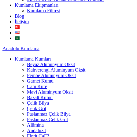
Kumlama Ekipmanları
Kumlama Filtresi
Blog
İletişim
Anadolu
Kumlama
Kumlama Kumları
Beyaz Aluminyum Oksit
Kahverengi Aluminyum Oksit
Pembe Aluminyum Oksit
Garnet Kumu
Cam Küre
Mavi Aluminyum Oksit
Bazalt Kumu
Çelik Bilya
Çelik Grit
Paslanmaz Çelik Bilya
Paslanmaz Çelik Grit
Alümina
Andaluzit
Florit CaF2