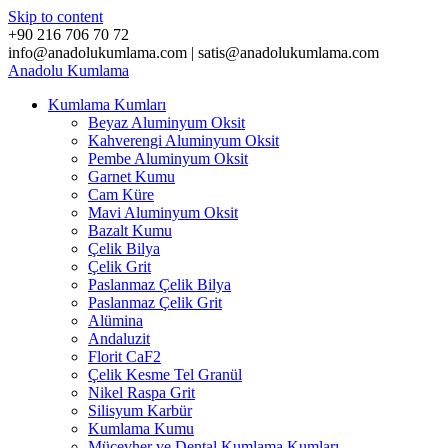
Skip to content
+90 216 706 70 72
info@anadolukumlama.com | satis@anadolukumlama.com
Anadolu
Kumlama
Kumlama Kumları
Beyaz Aluminyum Oksit
Kahverengi Aluminyum Oksit
Pembe Aluminyum Oksit
Garnet Kumu
Cam Küre
Mavi Aluminyum Oksit
Bazalt Kumu
Çelik Bilya
Çelik Grit
Paslanmaz Çelik Bilya
Paslanmaz Çelik Grit
Alümina
Andaluzit
Florit CaF2
Çelik Kesme Tel Granül
Nikel Raspa Grit
Silisyum Karbür
Kumlama Kumu
Mücevher ve Dental Kumlama Kumları