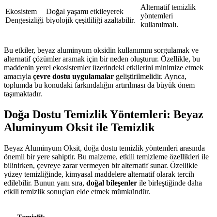
Alternatif temizlik
Ekosistem
Doğal yaşamı etkileyerek
yöntemleri
Dengesizliği
biyolojik çeşitliliği azaltabilir.
kullanılmalı.
Bu etkiler, beyaz aluminyum oksidin kullanımını sorgulamak ve
alternatif çözümler aramak için bir neden oluşturur. Özellikle, bu
maddenin yerel ekosistemler üzerindeki etkilerini minimize etmek
amacıyla
çevre dostu uygulamalar
geliştirilmelidir. Ayrıca,
toplumda bu konudaki farkındalığın artırılması da büyük önem
taşımaktadır.
Doğa Dostu Temizlik Yöntemleri: Beyaz
Aluminyum Oksit ile Temizlik
Beyaz Aluminyum Oksit, doğa dostu temizlik yöntemleri arasında
önemli bir yere sahiptir. Bu malzeme, etkili temizleme özellikleri ile
bilinirken, çevreye zarar vermeyen bir alternatif sunar. Özellikle
yüzey temizliğinde, kimyasal maddelere alternatif olarak tercih
edilebilir. Bunun yanı sıra,
doğal bileşenler
ile birleştiğinde daha
etkili temizlik sonuçları elde etmek mümkündür.