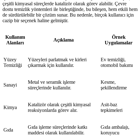
çeşitli kimyasal süreçlerde katalizör olarak görev alabilir. Çevre
dostu temizlik yöntemleri ile birleştiğinde, bu bileşen, hem etkili hem
de sürdürülebilir bir çözüm sunar. Bu nedenle, birçok kullanıcı için
cazip bir seçenek haline gelmiştir.
Kullanım
Örnek
Açıklama
Alanları
Uygulamalar
Yüzey
Yüzeyleri parlatmak ve kirleri
Ev temizliği,
Temizliği
çıkarmak için kullanılır.
otomobil bakımı
Metal ve seramik işleme
Kesme,
Sanayi
süreçlerinde kullanılır.
şekillendirme
Katalizör olarak çeşitli kimyasal
Asit-baz
Kimya
reaksiyonlarda görev alır.
tepkimeleri
Gıda işleme süreçlerinde katkı
Gıda ambalajı,
Gıda
maddesi olarak kullanılabilir.
koruyucu