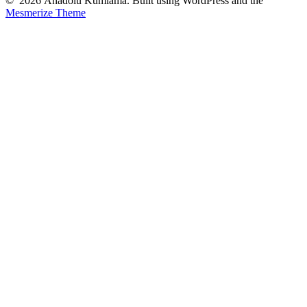
© 2026 Anadolu Kumlama. Built using WordPress and the
Mesmerize Theme