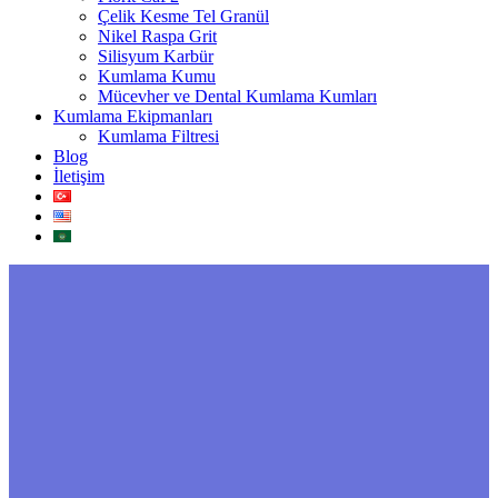
Çelik Kesme Tel Granül
Nikel Raspa Grit
Silisyum Karbür
Kumlama Kumu
Mücevher ve Dental Kumlama Kumları
Kumlama Ekipmanları
Kumlama Filtresi
Blog
İletişim