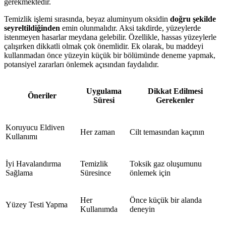
gerekmektedir.
Temizlik işlemi sırasında, beyaz aluminyum oksidin
doğru şekilde
seyreltildiğinden
emin olunmalıdır. Aksi takdirde, yüzeylerde
istenmeyen hasarlar meydana gelebilir. Özellikle, hassas yüzeylerle
çalışırken dikkatli olmak çok önemlidir. Ek olarak, bu maddeyi
kullanmadan önce yüzeyin küçük bir bölümünde deneme yapmak,
potansiyel zararları önlemek açısından faydalıdır.
Uygulama
Dikkat Edilmesi
Öneriler
Süresi
Gerekenler
Koruyucu Eldiven
Her zaman
Cilt temasından kaçının
Kullanımı
İyi Havalandırma
Temizlik
Toksik gaz oluşumunu
Sağlama
Süresince
önlemek için
Her
Önce küçük bir alanda
Yüzey Testi Yapma
Kullanımda
deneyin