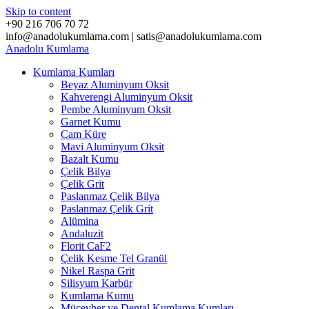
Skip to content
+90 216 706 70 72
info@anadolukumlama.com | satis@anadolukumlama.com
Anadolu
Kumlama
Kumlama Kumları
Beyaz Aluminyum Oksit
Kahverengi Aluminyum Oksit
Pembe Aluminyum Oksit
Garnet Kumu
Cam Küre
Mavi Aluminyum Oksit
Bazalt Kumu
Çelik Bilya
Çelik Grit
Paslanmaz Çelik Bilya
Paslanmaz Çelik Grit
Alümina
Andaluzit
Florit CaF2
Çelik Kesme Tel Granül
Nikel Raspa Grit
Silisyum Karbür
Kumlama Kumu
Mücevher ve Dental Kumlama Kumları