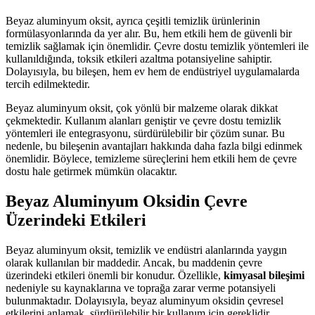
Beyaz aluminyum oksit, ayrıca çeşitli temizlik ürünlerinin
formülasyonlarında da yer alır. Bu, hem etkili hem de güvenli bir
temizlik sağlamak için önemlidir. Çevre dostu temizlik yöntemleri ile
kullanıldığında, toksik etkileri azaltma potansiyeline sahiptir.
Dolayısıyla, bu bileşen, hem ev hem de endüstriyel uygulamalarda
tercih edilmektedir.
Beyaz aluminyum oksit, çok yönlü bir malzeme olarak dikkat
çekmektedir. Kullanım alanları geniştir ve çevre dostu temizlik
yöntemleri ile entegrasyonu, sürdürülebilir bir çözüm sunar. Bu
nedenle, bu bileşenin avantajları hakkında daha fazla bilgi edinmek
önemlidir. Böylece, temizleme süreçlerini hem etkili hem de çevre
dostu hale getirmek mümkün olacaktır.
Beyaz Aluminyum Oksidin Çevre
Üzerindeki Etkileri
Beyaz aluminyum oksit, temizlik ve endüstri alanlarında yaygın
olarak kullanılan bir maddedir. Ancak, bu maddenin çevre
üzerindeki etkileri önemli bir konudur. Özellikle,
kimyasal bileşimi
nedeniyle su kaynaklarına ve toprağa zarar verme potansiyeli
bulunmaktadır. Dolayısıyla, beyaz aluminyum oksidin çevresel
etkilerini anlamak, sürdürülebilir bir kullanım için gereklidir.