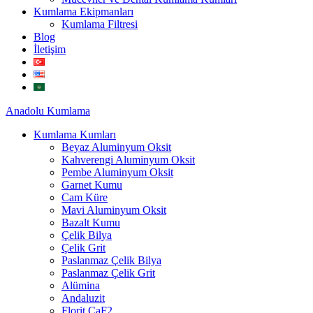
Kumlama Ekipmanları
Kumlama Filtresi
Blog
İletişim
Anadolu
Kumlama
Kumlama Kumları
Beyaz Aluminyum Oksit
Kahverengi Aluminyum Oksit
Pembe Aluminyum Oksit
Garnet Kumu
Cam Küre
Mavi Aluminyum Oksit
Bazalt Kumu
Çelik Bilya
Çelik Grit
Paslanmaz Çelik Bilya
Paslanmaz Çelik Grit
Alümina
Andaluzit
Florit CaF2