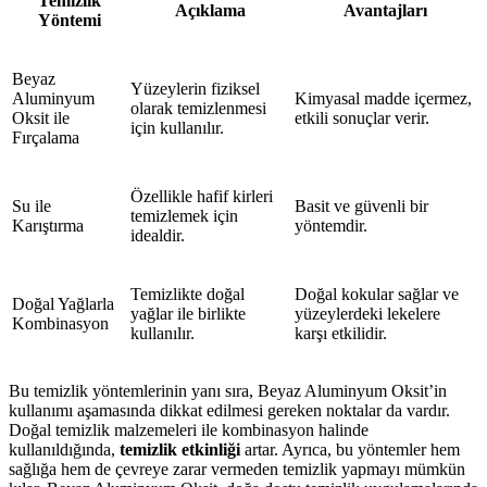
Temizlik
Açıklama
Avantajları
Yöntemi
Beyaz
Yüzeylerin fiziksel
Aluminyum
Kimyasal madde içermez,
olarak temizlenmesi
Oksit ile
etkili sonuçlar verir.
için kullanılır.
Fırçalama
Özellikle hafif kirleri
Su ile
Basit ve güvenli bir
temizlemek için
Karıştırma
yöntemdir.
idealdir.
Temizlikte doğal
Doğal kokular sağlar ve
Doğal Yağlarla
yağlar ile birlikte
yüzeylerdeki lekelere
Kombinasyon
kullanılır.
karşı etkilidir.
Bu temizlik yöntemlerinin yanı sıra, Beyaz Aluminyum Oksit’in
kullanımı aşamasında dikkat edilmesi gereken noktalar da vardır.
Doğal temizlik malzemeleri ile kombinasyon halinde
kullanıldığında,
temizlik etkinliği
artar. Ayrıca, bu yöntemler hem
sağlığa hem de çevreye zarar vermeden temizlik yapmayı mümkün