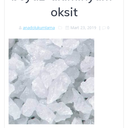
oksit
anadolukumlama
Mart 23, 2019
|
0