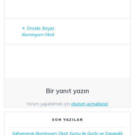
Yazı
Önceki
Önceki:
Beyaz
gezinmesi
yazı:
Aluminyum Oksit
Bir yanıt yazın
Yorum yapabilmek için
oturum açmalısınız
.
SON YAZILAR
Kahverengi Aluminyum Oksit Kumu ile Güçlü ve Dayanıklı