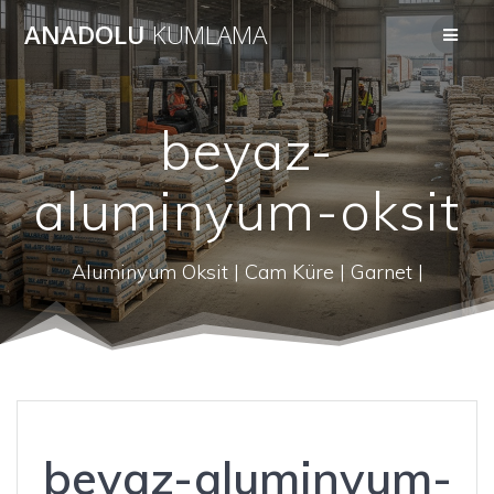
Skip
ANADOLU
KUMLAMA
to
content
beyaz-
aluminyum-oksit
Aluminyum Oksit | Cam Küre | Garnet |
beyaz-aluminyum-