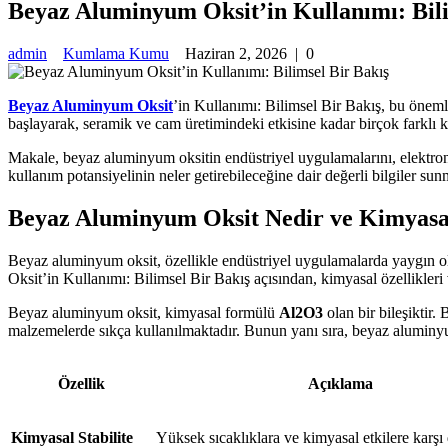
Beyaz Aluminyum Oksit’in Kullanımı: Bili
admin
Kumlama Kumu
Haziran 2, 2026
|
0
Beyaz Aluminyum Oksit
’in Kullanımı: Bilimsel Bir Bakış, bu öneml
başlayarak, seramik ve cam üretimindeki etkisine kadar birçok farklı k
Makale, beyaz aluminyum oksitin endüstriyel uygulamalarını, elektronik
kullanım potansiyelinin neler getirebileceğine dair değerli bilgiler sun
Beyaz Aluminyum Oksit Nedir ve Kimyasal
Beyaz aluminyum oksit, özellikle endüstriyel uygulamalarda yaygın olar
Oksit’in Kullanımı: Bilimsel Bir Bakış açısından, kimyasal özellikleri
Beyaz aluminyum oksit, kimyasal formülü
Al2O3
olan bir bileşiktir.
malzemelerde sıkça kullanılmaktadır. Bunun yanı sıra, beyaz aluminyum 
Özellik
Açıklama
Kimyasal Stabilite
Yüksek sıcaklıklara ve kimyasal etkilere karşı 