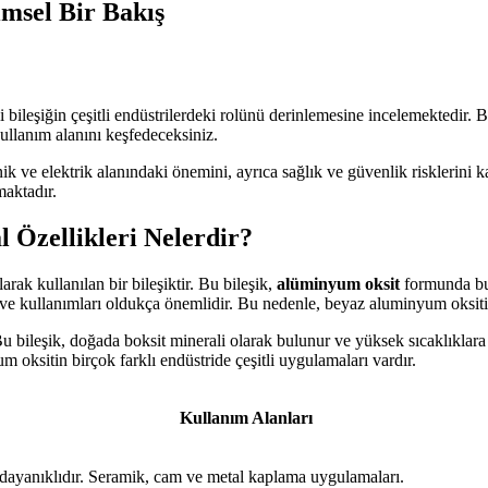
msel Bir Bakış
i bileşiğin çeşitli endüstrilerdeki rolünü derinlemesine incelemektedir.
ullanım alanını keşfedeceksiniz.
 ve elektrik alanındaki önemini, ayrıca sağlık ve güvenlik risklerini ka
maktadır.
 Özellikleri Nelerdir?
ak kullanılan bir bileşiktir. Bu bileşik,
alüminyum oksit
formunda bul
 ve kullanımları oldukça önemlidir. Bu nedenle, beyaz aluminyum oksitin
 Bu bileşik, doğada boksit minerali olarak bulunur ve yüksek sıcaklıklara 
oksitin birçok farklı endüstride çeşitli uygulamaları vardır.
Kullanım Alanları
dayanıklıdır.
Seramik, cam ve metal kaplama uygulamaları.