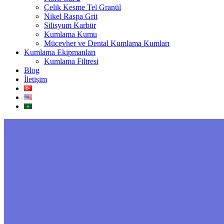
Çelik Kesme Tel Granül
Nikel Raspa Grit
Silisyum Karbür
Kumlama Kumu
Mücevher ve Dental Kumlama Kumları
Kumlama Ekipmanları
Kumlama Filtresi
Blog
İletişim