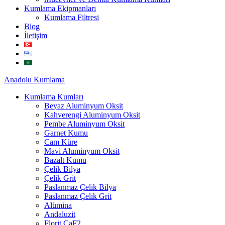
Kumlama Ekipmanları
Kumlama Filtresi
Blog
İletişim
Anadolu
Kumlama
Kumlama Kumları
Beyaz Aluminyum Oksit
Kahverengi Aluminyum Oksit
Pembe Aluminyum Oksit
Garnet Kumu
Cam Küre
Mavi Aluminyum Oksit
Bazalt Kumu
Çelik Bilya
Çelik Grit
Paslanmaz Çelik Bilya
Paslanmaz Çelik Grit
Alümina
Andaluzit
Florit CaF2