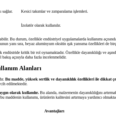
ı sağlar.
Kesici takımlar ve zımparalama işlemleri.
İzolatör olarak kullanılır.
abilir. Bu durum, özellikle endüstriyel uygulamalarda kullanımı açısınd
Bunun yanı sıra, beyaz aluminyum oksitin ışık yansıma özellikleri de bi
endüstride kritik bir rol oynamaktadır. Özellikle dayanıklılığı ve aşınd
 bakış açısıyla daha fazla incelenmelidir.
llanım Alanları
dır.
Bu madde, yüksek sertlik ve dayanıklılık özellikleri ile dikkat ç
cih edilmektedir.
ygın olarak kullanılır.
Bu alanda, malzemenin dayanıklılığını artırmak
 bu maddenin kullanımı, ürünlerin kalitesini artırmaya yardımcı olmakta
Avantajları