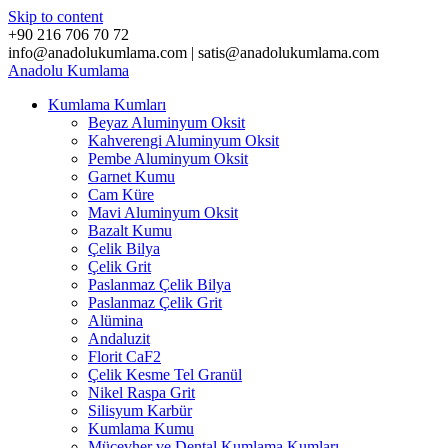
Skip to content
+90 216 706 70 72
info@anadolukumlama.com | satis@anadolukumlama.com
Anadolu
Kumlama
Kumlama Kumları
Beyaz Aluminyum Oksit
Kahverengi Aluminyum Oksit
Pembe Aluminyum Oksit
Garnet Kumu
Cam Küre
Mavi Aluminyum Oksit
Bazalt Kumu
Çelik Bilya
Çelik Grit
Paslanmaz Çelik Bilya
Paslanmaz Çelik Grit
Alümina
Andaluzit
Florit CaF2
Çelik Kesme Tel Granül
Nikel Raspa Grit
Silisyum Karbür
Kumlama Kumu
Mücevher ve Dental Kumlama Kumları