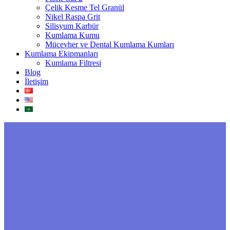
Çelik Kesme Tel Granül
Nikel Raspa Grit
Silisyum Karbür
Kumlama Kumu
Mücevher ve Dental Kumlama Kumları
Kumlama Ekipmanları
Kumlama Filtresi
Blog
İletişim