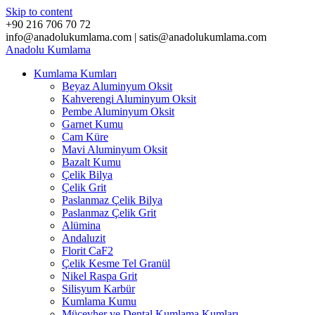
Skip to content
+90 216 706 70 72
info@anadolukumlama.com | satis@anadolukumlama.com
Anadolu
Kumlama
Kumlama Kumları
Beyaz Aluminyum Oksit
Kahverengi Aluminyum Oksit
Pembe Aluminyum Oksit
Garnet Kumu
Cam Küre
Mavi Aluminyum Oksit
Bazalt Kumu
Çelik Bilya
Çelik Grit
Paslanmaz Çelik Bilya
Paslanmaz Çelik Grit
Alümina
Andaluzit
Florit CaF2
Çelik Kesme Tel Granül
Nikel Raspa Grit
Silisyum Karbür
Kumlama Kumu
Mücevher ve Dental Kumlama Kumları