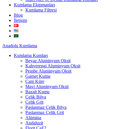
Kumlama Ekipmanları
Kumlama Filtresi
Blog
İletişim
Anadolu
Kumlama
Kumlama Kumları
Beyaz Aluminyum Oksit
Kahverengi Aluminyum Oksit
Pembe Aluminyum Oksit
Garnet Kumu
Cam Küre
Mavi Aluminyum Oksit
Bazalt Kumu
Çelik Bilya
Çelik Grit
Paslanmaz Çelik Bilya
Paslanmaz Çelik Grit
Alümina
Andaluzit
Florit CaF2