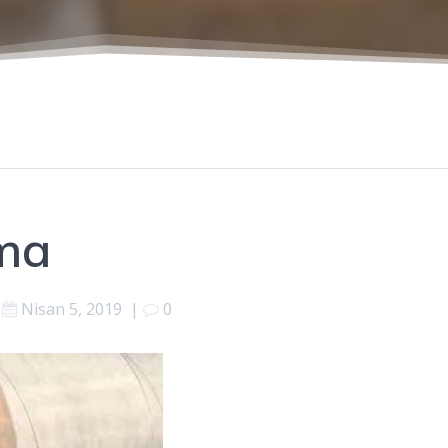
ama
Nisan 5, 2019
|
0