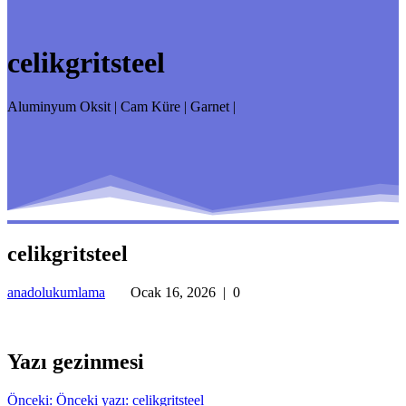
celikgritsteel
Aluminyum Oksit | Cam Küre | Garnet |
celikgritsteel
anadolukumlama
Ocak 16, 2026
|
0
Yazı gezinmesi
Önceki:
Önceki yazı:
celikgritsteel