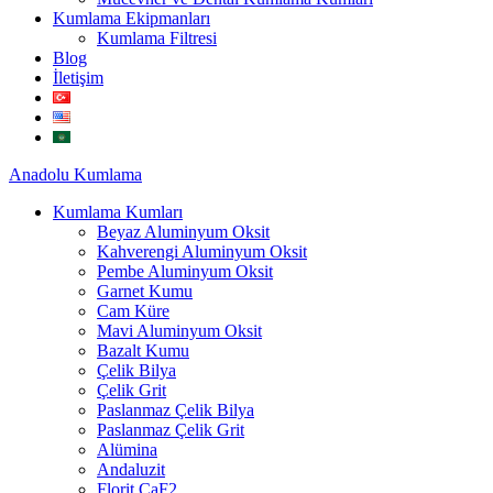
Kumlama Ekipmanları
Kumlama Filtresi
Blog
İletişim
Anadolu
Kumlama
Kumlama Kumları
Beyaz Aluminyum Oksit
Kahverengi Aluminyum Oksit
Pembe Aluminyum Oksit
Garnet Kumu
Cam Küre
Mavi Aluminyum Oksit
Bazalt Kumu
Çelik Bilya
Çelik Grit
Paslanmaz Çelik Bilya
Paslanmaz Çelik Grit
Alümina
Andaluzit
Florit CaF2