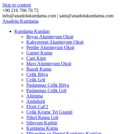
Skip to content
+90 216 706 70 72
info@anadolukumlama.com | satis@anadolukumlama.com
Anadolu
Kumlama
Kumlama Kumları
Beyaz Aluminyum Oksit
Kahverengi Aluminyum Oksit
Pembe Aluminyum Oksit
Garnet Kumu
Cam Küre
Mavi Aluminyum Oksit
Bazalt Kumu
Çelik Bilya
Çelik Grit
Paslanmaz Çelik Bilya
Paslanmaz Çelik Grit
Alümina
Andaluzit
Florit CaF2
Çelik Kesme Tel Granül
Nikel Raspa Grit
Silisyum Karbür
Kumlama Kumu
Mücevher ve Dental Kumlama Kumları