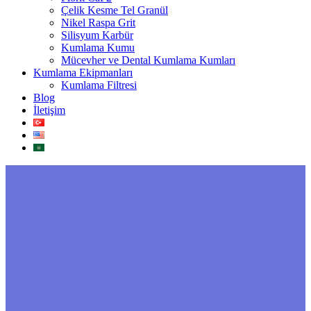
Çelik Kesme Tel Granül
Nikel Raspa Grit
Silisyum Karbür
Kumlama Kumu
Mücevher ve Dental Kumlama Kumları
Kumlama Ekipmanları
Kumlama Filtresi
Blog
İletişim