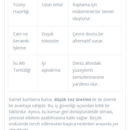
Yüzey
Uzun ömür
Kaplama için
Hazırlığı
mükemmel bir temel
oluşturur.
Cam ve
Düşük
Çevre dostu bir
Seramik
toksisite
alternatif sunar.
İşleme
Su Altı
İyi
Deniz altındaki
Temizliği
aşındırma
yüzeylerin
temizlenmesine
yardımcı olur.
Garnet kumlama kuma,
düşük toz üretimi
ile de önemli
bir avantaja sahiptir. Bu, iş güvenliği açısından kritik bir
faktördür. Ayrıca, bu kumun geri dönüştürülebilir olması,
çevresel etkilerin azaltılmasına katkı sağlar. Birçok
endüstride tercih edilmesinin başlıca nedenleri arasında yer
almaktadır.