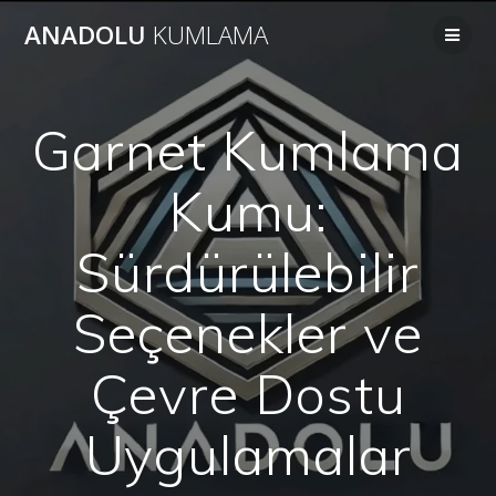
Skip
ANADOLU
KUMLAMA
to
content
Garnet Kumlama
Kumu:
Sürdürülebilir
Seçenekler ve
Çevre Dostu
Uygulamalar