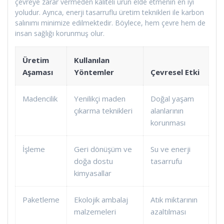
çevreye zarar vermeden kaliteli ürün elde etmenin en iyi
yoludur. Ayrıca, enerji tasarruflu üretim teknikleri ile karbon
salınımı minimize edilmektedir. Böylece, hem çevre hem de
insan sağlığı korunmuş olur.
Üretim
Kullanılan
Aşaması
Yöntemler
Çevresel Etki
Madencilik
Yenilikçi maden
Doğal yaşam
çıkarma teknikleri
alanlarının
korunması
İşleme
Geri dönüşüm ve
Su ve enerji
doğa dostu
tasarrufu
kimyasallar
Paketleme
Ekolojik ambalaj
Atık miktarının
malzemeleri
azaltılması