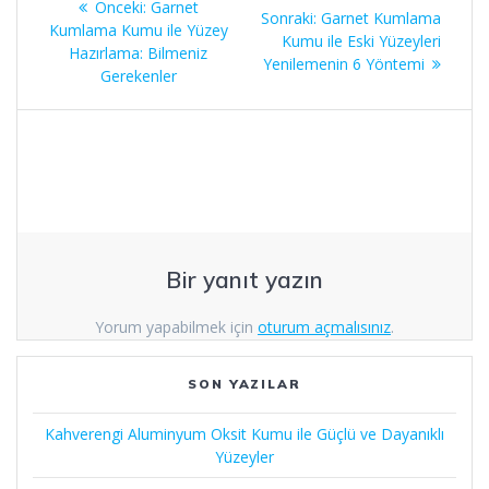
Önceki
Önceki:
Garnet
Sonraki
Sonraki:
Garnet Kumlama
gezinmesi
yazı:
Kumlama Kumu ile Yüzey
yazı:
Kumu ile Eski Yüzeyleri
Hazırlama: Bilmeniz
Yenilemenin 6 Yöntemi
Gerekenler
Bir yanıt yazın
Yorum yapabilmek için
oturum açmalısınız
.
SON YAZILAR
Kahverengi Aluminyum Oksit Kumu ile Güçlü ve Dayanıklı
Yüzeyler