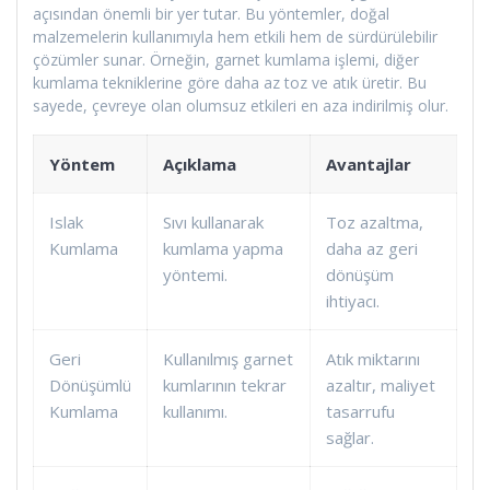
açısından önemli bir yer tutar. Bu yöntemler, doğal
malzemelerin kullanımıyla hem etkili hem de sürdürülebilir
çözümler sunar. Örneğin, garnet kumlama işlemi, diğer
kumlama tekniklerine göre daha az toz ve atık üretir. Bu
sayede, çevreye olan olumsuz etkileri en aza indirilmiş olur.
Yöntem
Açıklama
Avantajlar
Islak
Sıvı kullanarak
Toz azaltma,
Kumlama
kumlama yapma
daha az geri
yöntemi.
dönüşüm
ihtiyacı.
Geri
Kullanılmış garnet
Atık miktarını
Dönüşümlü
kumlarının tekrar
azaltır, maliyet
Kumlama
kullanımı.
tasarrufu
sağlar.